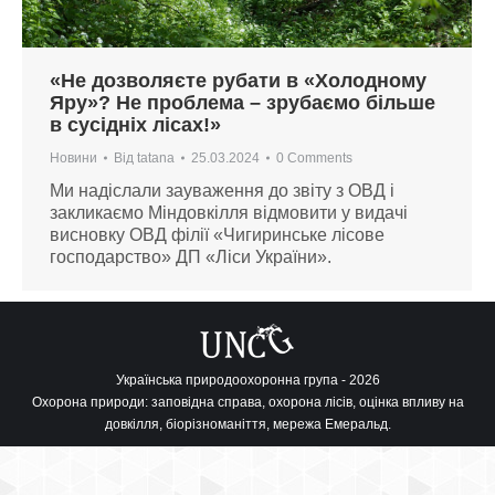
«Не дозволяєте рубати в «Холодному
Яру»? Не проблема – зрубаємо більше
в сусідніх лісах!»
Новини
Від
tatana
25.03.2024
0 Comments
Ми надіслали зауваження до звіту з ОВД і
закликаємо Міндовкілля відмовити у видачі
висновку ОВД філії «Чигиринське лісове
господарство» ДП «Ліси України».
Українська природоохоронна група - 2026
Охорона природи: заповідна справа, охорона лісів, оцінка впливу на
довкілля, біорізноманіття, мережа Емеральд.