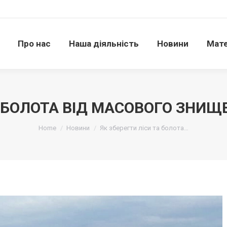
Про нас
Наша діяльність
Новини
Матері
Про нас
Наша діяльність
Новини
Мате
ТА БОЛОТА ВІД МАСОВОГО ЗНИ
Ви тут:
Home
Новини
Як зберегти ліси та болота…