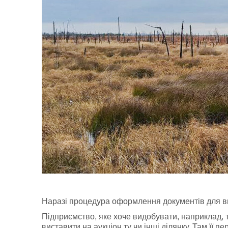
Наразі процедура оформлення документів для вид
Підприємство, яке хоче видобувати, наприклад,
виставити на аукціон ту чи інші ділянку. Там її 