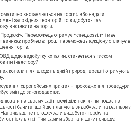
томатично виставляється на торги), або надати
 межі заповідних територій, то видобуток там
можу виставити на торги.
о.Продажі». Переможець отримує «спецдозвіл» і має
ут виникає проблема: гроші переможець аукціону сплачує в
шення торгів.
ОВД щодо видобутку копалин, стикається з тиском
мовити інвестору?
них копалин, які шкодять дикій природі, врешті отримують
у.
тосування європейських практик – проходження процедури
бує змін до законодавства.
нювати на своєму сайті межі ділянок, які їм подає на
ькості бачити, що й де планують видобувати на ранньому
я. Наприклад, не погоджувати видобуток торфу на
ток піску в лісі. Тим самим зберігати дику природу.