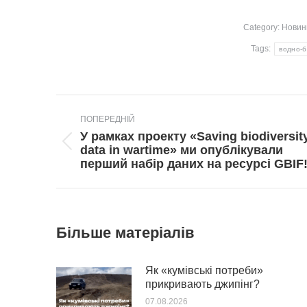
Category:
Новин
Tags:
водно-б
Post
ПОПЕРЕДНІЙ
navigation
У рамках проекту «Saving biodiversit
Попередній
data in wartime» ми опублікували
пост:
перший набір даних на ресурсі GBIF
Більше матеріалів
Як «кумівські потреби»
прикривають джипінг?
07.08.2026