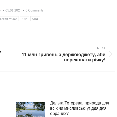
и
05.01.2024
0 Comments
олотні угіддя
Ліси
ОВД
NEXT
y
11 млн гривень з держбюджету, аби
Next
перекопати річку!
post:
!
Дельта Тетерева: природа для
всіх чи мисливські угіддя для
обраних?