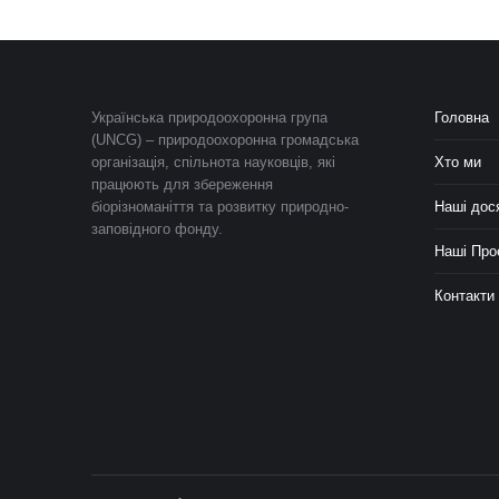
Українська природоохоронна група
Головна
(UNCG) – природоохоронна громадська
організація, спільнота науковців, які
Хто ми
працюють для збереження
біорізноманіття та розвитку природно-
Наші дос
заповідного фонду.
Наші Про
Контакти