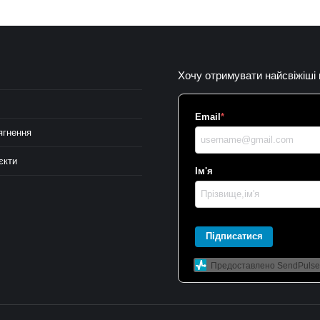
Хочу отримувати найсвіжіші
Email
*
ягнення
єкти
Ім'я
Підписатися
Предоставлено SendPulse