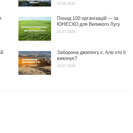
03.08.2026
А
Понад 100 організацій — за
ЮНЕСКО для Великого Лугу
20.07.2026
ій
Заборона джипінгу є. Але хто її
виконує?
16.07.2026