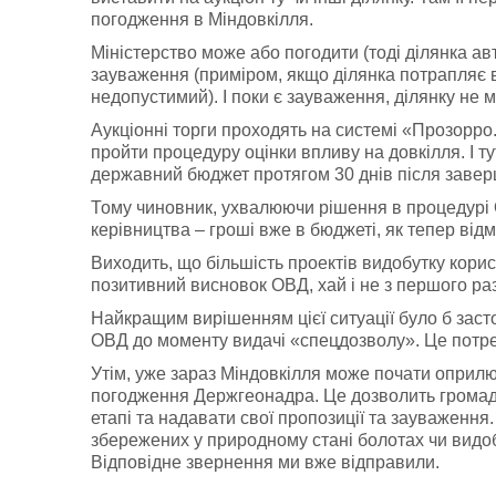
погодження в Міндовкілля.
Міністерство може або погодити (тоді ділянка ав
зауваження (приміром, якщо ділянка потрапляє в
недопустимий). І поки є зауваження, ділянку не 
Аукціонні торги проходять на системі «Прозорр
пройти процедуру оцінки впливу на довкілля. І т
державний бюджет протягом 30 днів після завер
Тому чиновник, ухвалюючи рішення в процедурі 
керівництва – гроші вже в бюджеті, як тепер від
Виходить, що більшість проектів видобутку корис
позитивний висновок ОВД, хай і не з першого раз
Найкращим вирішенням цієї ситуації було б зас
ОВД до моменту видачі «спецдозволу». Це потре
Утім, уже зараз Міндовкілля може почати оприлюд
погодження Держгеонадра. Це дозволить громадс
етапі та надавати свої пропозиції та зауваженн
збережених у природному стані болотах чи видобу
Відповідне звернення ми вже відправили.