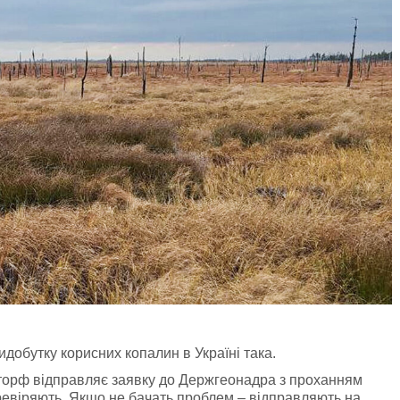
обутку корисних копалин в Україні така.
 торф відправляє заявку до Держгеонадра з проханням
перевіряють. Якщо не бачать проблем – відправляють на