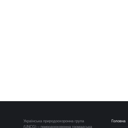
Українська природоохоронна група
Головна
(UNCG) – природоохоронна громадська