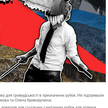
иву для громадськості в призначенні рубок. Не підтримали
икова та Олена Криворучкіна.
 довкілля для суцільних санітарних рубок для ділянок