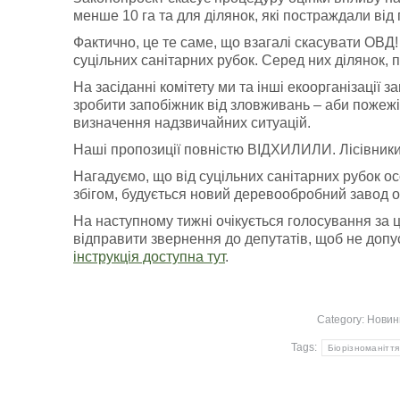
менше 10 га та для ділянок, які постраждали від
Фактично, це те саме, що взагалі скасувати ОВД
суцільних санітарних рубок. Серед них ділянок, 
На засіданні комітету ми та інші екоорганізації 
зробити запобіжник від зловживань – аби пожежі
визначення надзвичайних ситуацій.
Наші пропозиції повністю ВІДХИЛИЛИ. Лісівники х
Нагадуємо, що від суцільних санітарних рубок ос
збігом, будується новий деревообробний завод 
На наступному тижні очікується голосування за ц
відправити звернення до депутатів, щоб не допус
інструкція доступна тут
.
Category:
Новин
Tags:
Біорізноманіття