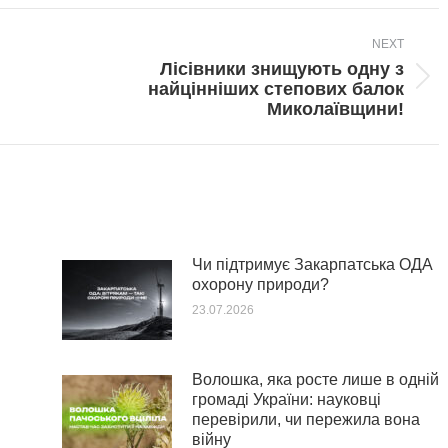
NEXT
Лісівники знищують одну з
Next
найцінніших степових балок
post:
Миколаївщини!
Чи підтримує Закарпатська ОДА
охорону природи?
23.07.2026
Волошка, яка росте лише в одній
громаді України: науковці
перевірили, чи пережила вона
війну