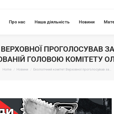
Про нас
Наша діяльність
Новини
Матері
Про нас
Наша діяльність
Новини
Мате
 ВЕРХОВНОЇ ПРОГОЛОСУВАВ ЗА
ОВАНІЙ ГОЛОВОЮ КОМІТЕТУ 
Ви тут:
Home
Новини
Екологічний комітет Верховної проголосував за…