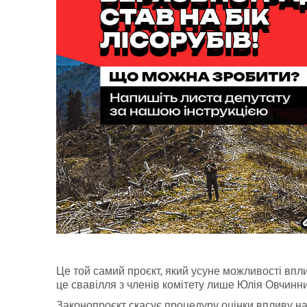
Це той самий проєкт, який усуне можливості впл
це свавілля з членів комітету лише Юлія Овчинн
Законопроєкт скасує процедуру оцінки впливу на