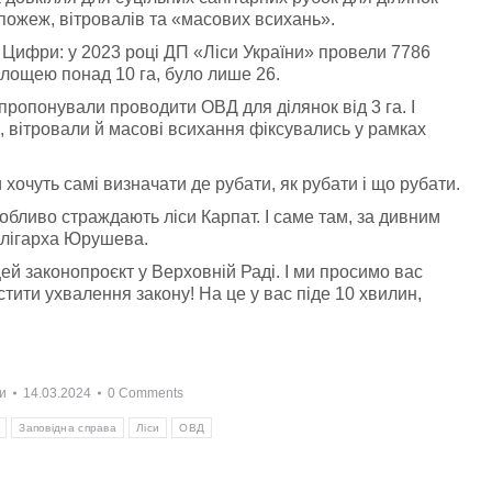
 пожеж, вітровалів та «масових всихань».
! Цифри: у 2023 році ДП «Ліси України» провели 7786
площею понад 10 га, було лише 26.
запропонували проводити ОВД для ділянок від 3 га. І
, вітровали й масові всихання фіксувались у рамках
очуть самі визначати де рубати, як рубати і що рубати.
обливо страждають ліси Карпат. І саме там, за дивним
олігарха Юрушева.
ей законопроєкт у Верховній Раді. І ми просимо вас
тити ухвалення закону! На це у вас піде 10 хвилин,
и
14.03.2024
0 Comments
Заповідна справа
Ліси
ОВД