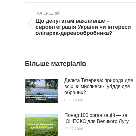
Post
ПОПЕРЕДНІЙ
navigation
Що депутатам важливіше –
Попередній
євроінтеграція України чи інтереси
пост:
олігарха-деревообробника?
Більше матеріалів
Дельта Тетерева: природа для
всіх чи мисливські угіддя для
обраних?
03.08.2026
Понад 100 організацій — за
ЮНЕСКО для Великого Лугу
20.07.2026