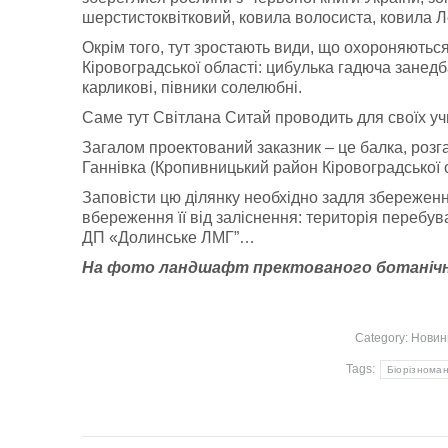
шерстистоквітковий, ковила волосиста, ковила Л
Окрім того, тут зростають види, що охороняютьс
Кіровоградської області: цибулька гадюча занедб
карликові, півники солелюбні.
Саме тут Світлана Ситай проводить для своїх учні
Загалом проектований заказник – це балка, розг
Ганнівка (Кропивницький район Кіровоградської о
Заповісти цю ділянку необхідно задля збереженн
вбереження її від заліснення: територія перебув
ДП «Долинське ЛМГ”…
На фото ландшафт пректованого ботанічно
Category:
Новин
Tags:
Біорізноман