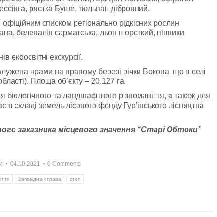
ессінга, рястка Буше, тюльпан дібровний.
я офіційним списком регіонально рідкісних рослин
ана, белевалія сарматська, льон шорсткий, півники
в екоосвітні екскурсії.
алужена ярами на правому березі річки Бокова, що в селі
бласті). Площа об’єкту – 20,127 га.
я біологічного та ландшафтного різноманіття, а також для
ає в складі земель лісового фонду Гур’ївського лісництва
го заказника місцевого значення “Старі Обтоки”
и
04.10.2021
0 Comments
іття
Заповідна справа
степ