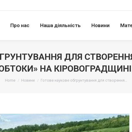
Про нас
Наша діяльність
Новини
Матері
Про нас
Наша діяльність
Новини
Мате
БГРУНТУВАННЯ ДЛЯ СТВОРЕННЯ
ОБТОКИ» НА КІРОВОГРАДЩИНІ
Ви тут:
Home
Новини
Готове наукове обгрунтування для створення…