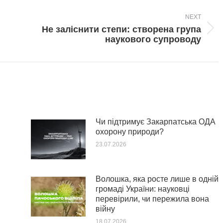
NEXT
Не заліснити степи: створена група
Next
наукового супроводу
post:
Чи підтримує Закарпатська ОДА
охорону природи?
23.07.2026
Волошка, яка росте лише в одній
громаді України: науковці
перевірили, чи пережила вона
війну
18.07.2026