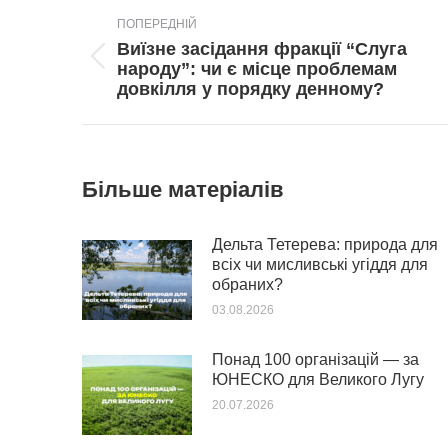
Post
ПОПЕРЕДНІЙ
navigation
Виїзне засідання фракції “Слуга
Попередній
народу”: чи є місце проблемам
пост:
довкілля у порядку денному?
Більше матеріалів
Дельта Тетерева: природа для
всіх чи мисливські угіддя для
обраних?
03.08.2026
Понад 100 організацій — за
ЮНЕСКО для Великого Лугу
20.07.2026