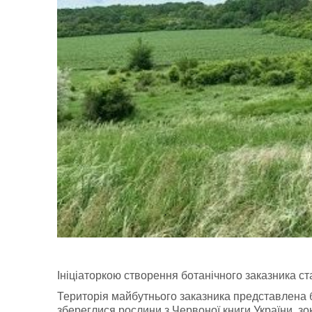
Ініціаторкою створення ботанічного заказника с
Територія майбутнього заказника представлена 
збереглися рослини з Червоної книги України, зо