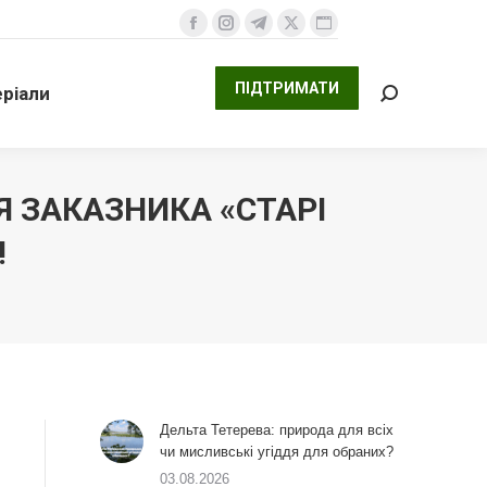
ПІДТРИМАТИ
али
Facebook
Instagram
Telegram
X
Website
Search:
сторінка
сторінка
сторінка
сторінка
сторінка
ПІДТРИМАТИ
ріали
відкривається
відкривається
відкривається
відкривається
відкривається
Search:
у
у
у
у
у
новому
новому
новому
новому
новому
вікні
вікні
вікні
вікні
вікні
 ЗАКАЗНИКА «СТАРІ
!
Дельта Тетерева: природа для всіх
чи мисливські угіддя для обраних?
03.08.2026