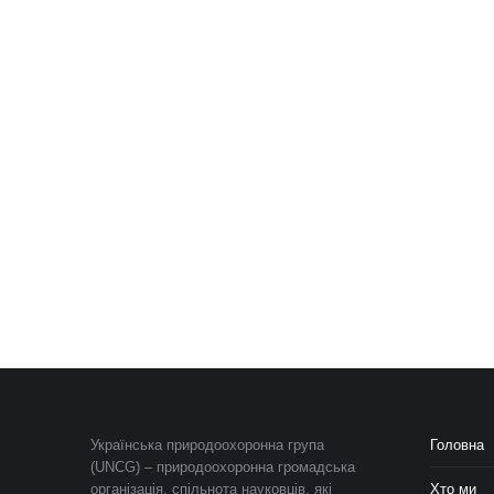
Українська природоохоронна група
Головна
(UNCG) – природоохоронна громадська
організація, спільнота науковців, які
Хто ми