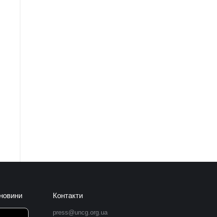
 новини
Контакти
press@uncg.org.ua