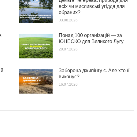
Дельта Тетерева: природа для
всіх чи мисливські угіддя для
обраних?
03.08.2026
А
Понад 100 організацій — за
ЮНЕСКО для Великого Лугу
20.07.2026
ій
Заборона джипінгу є. Але хто її
виконує?
16.07.2026