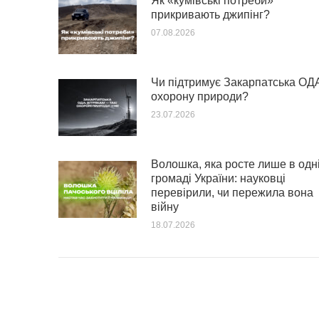
Як «кумівські потреби»
прикривають джипінг?
07.08.2026
Чи підтримує Закарпатська ОД
охорону природи?
23.07.2026
Волошка, яка росте лише в одн
громаді України: науковці
перевірили, чи пережила вона
війну
18.07.2026