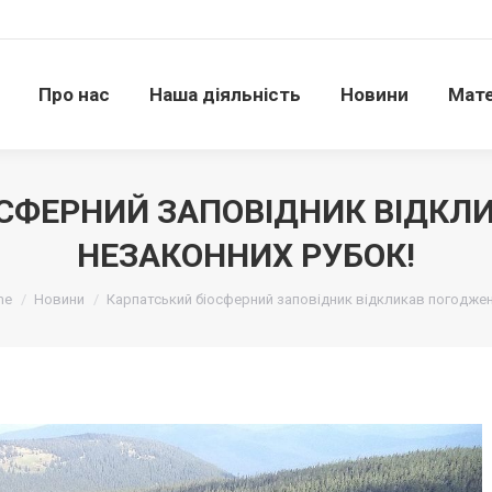
Про нас
Наша діяльність
Новини
Матері
Про нас
Наша діяльність
Новини
Мате
ОСФЕРНИЙ ЗАПОВІДНИК ВІДКЛ
НЕЗАКОННИХ РУБОК!
тут:
me
Новини
Карпатський біосферний заповідник відкликав погодже