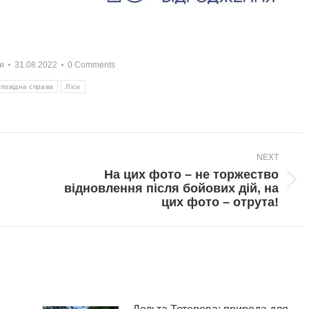
и
31.08.2022
0 Comments
повідна справа
Ліси
NEXT
На цих фото – не торжество
Next
відновлення після бойових дій, на
post:
цих фото – отрута!