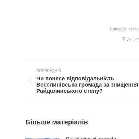
Category:
Новин
Tags:
За
Post
ПОПЕРЕДНІЙ
navigation
Чи понесе відповідальність
Попередній
Веселинівська громада за знищення
пост:
Райдолинського степу?
Більше матеріалів