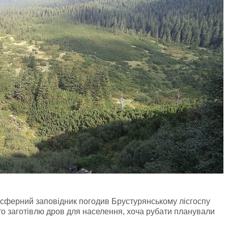
іосферний заповідник погодив Брустурянському лісгоспу
то заготівлю дров для населення, хоча рубати планували