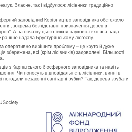
агує. Власне, так і відбулося: лісівники традиційно
сферний заповідник! Керівництво заповідника обстежило
ення, зокрема безпідставні призначення дерев в
дров”. А на початку цього тижня науково-технічна рада
е раніше надала Брустурянському лісгоспу.
та оперативно вирішити проблему – це круто й дуже
я збережена, всі (крім лісівників) задоволені. Більшості
а.
ців з Карпатського біосферного заповідника та навіть
ення. Чи понесуть відповідальність лісівники, винні в
і погодили незаконні санітарні рубки? Так, дерева зрубати
і…
USociety