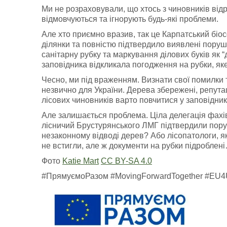
Ми не розраховували, що хтось з чиновників відре
відмовчуються та ігнорують будь-які проблеми.
Але хто приємно вразив, так це Карпатський біо
ділянки та повністю підтвердило виявлені поруш
санітарну рубку та маркування ділових буків як “
заповідника відкликала погодження на рубки, як
Чесно, ми під враженням. Визнати свої помилки 
незвично для України. Дерева збережені, репутаці
лісових чиновників варто повчитися у заповідник
Але залишається проблема. Ціла делегація фахів
лісничий Брустурянського ЛМГ підтвердили поруш
незаконному відводі дерев? Або лісопатологи, як
не встигли, але ж документи на рубки підроблен
Фото
Katie Mart
CC BY-SA 4.0
#ПрямуємоРазом #MovingForwardTogether #EU4