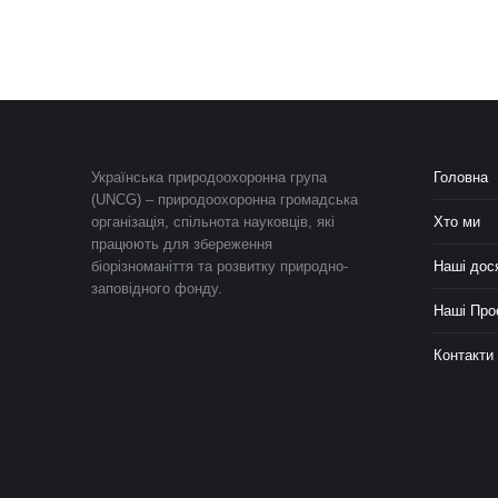
Українська природоохоронна група
Головна
(UNCG) – природоохоронна громадська
організація, спільнота науковців, які
Хто ми
працюють для збереження
біорізноманіття та розвитку природно-
Наші дос
заповідного фонду.
Наші Про
Контакти