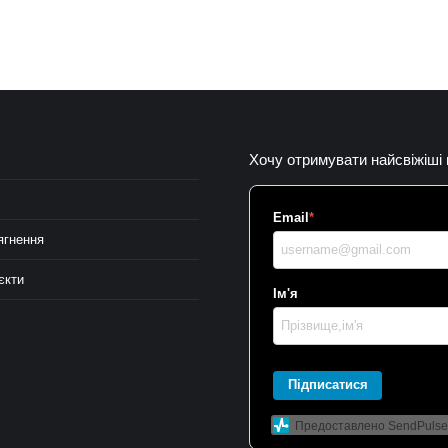
Хочу отримувати найсвіжіші
Email
*
ягнення
єкти
Ім'я
Підписатися
Предоставлено SendPulse