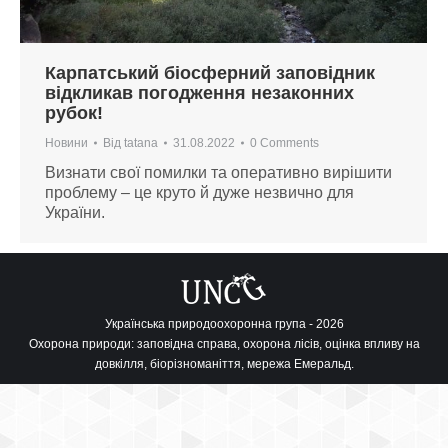
Карпатський біосферний заповідник
відкликав погодження незаконних
рубок!
Новини
Від
tatana
31.08.2022
0 Comments
Визнати свої помилки та оперативно вирішити
проблему – це круто й дуже незвично для
України.
Українська природоохоронна група - 2026
Охорона природи: заповідна справа, охорона лісів, оцінка впливу на
довкілля, біорізноманіття, мережа Емеральд.