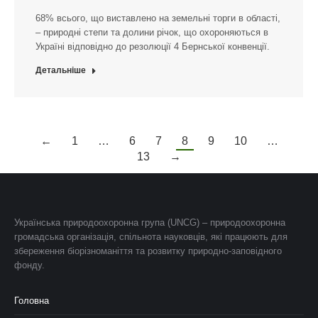
68% всього, що виставлено на земельні торги в області,
– природні степи та долини річок, що охороняються в
Україні відповідно до резолюції 4 Бернської конвенції.
Детальніше
←
1
…
6
7
8
9
10
…
13
→
Українська природоохоронна група (UNCG) – природоохоронна
громадська організація, спільнота науковців, які працюють для
збереження біорізноманіття та розвитку природно-заповідного
фонду.
Головна