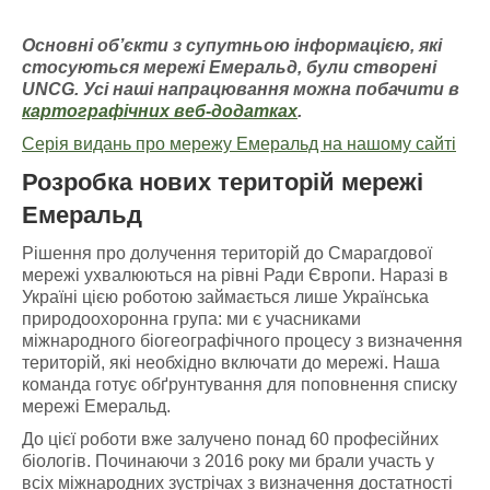
Основні об’єкти з супутньою інформацією
, які
стосуються мережі Емераль
д, були створені
UNCG
. У
сі наші напрацювання можна побачити
в
картографічних
веб-додатках
.
Серія видань про мережу Емеральд на нашому сайті
Розробка нових територій мережі
Емеральд
Рішення про долучення територій до Смарагдової
мережі ухвалюються на рівні Ради Європи. Наразі в
Україні цією роботою займається лише Українська
природоохоронна група: ми є учасниками
міжнародного біогеографічного процесу з визначення
територій, які необхідно включати до мережі. Наша
команда готує обґрунтування для поповнення списку
мережі Емеральд.
До цієї роботи вже залучено понад 60 професійних
біологів. Починаючи з 2016 року ми брали участь у
всіх міжнародних зустрічах з визначення достатності