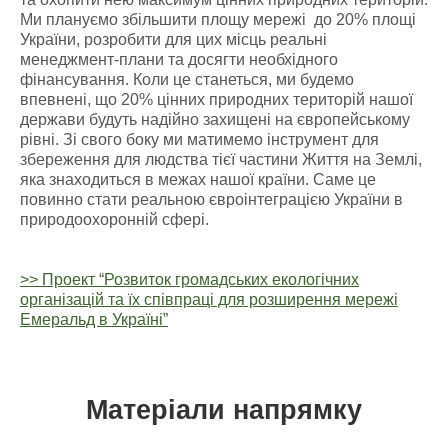
Ми плануємо збільшити площу мережі до 20% площі
України, розробити для цих місць реальні
менеджмент-плани та досягти необхідного
фінансування. Коли це станеться, ми будемо
впевнені, що 20% цінних природних територій нашої
держави будуть надійно захищені на європейському
рівні. Зі свого боку ми матимемо інструмент для
збереження для людства тієї частини Життя на Землі,
яка знаходиться в межах нашої країни. Саме це
повинно стати реальною євроінтеграцією України в
природоохоронній сфері.
>> Проект “Розвиток громадських екологічних
організацій та їх співпраці для розширення мережі
Емеральд в Україні”
Матеріали напрямку