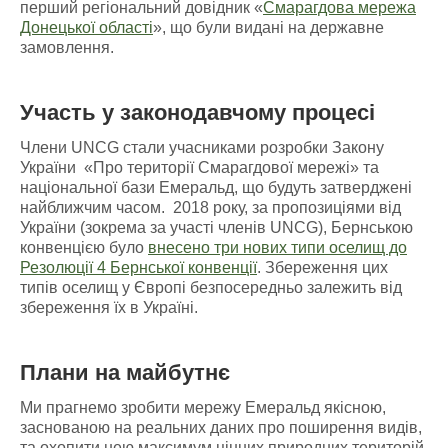
перший регіональний довідник «
Смарагдова мережа
Донецької області
», що були видані на державне
замовлення.
Участь у законодавчому процесі
Члени UNCG стали учасниками розробки Закону
України «Про території Смарагдової мережі» та
національної бази Емеральд, що будуть затверджені
найближчим часом. 2018 року, за пропозиціями від
України (зокрема за участі членів UNCG), Бернською
конвенцією було
внесено три нових типи оселищ до
Резолюції 4 Бернської конвенції
. Збереження цих
типів оселищ у Європі безпосередньо залежить від
збереження їх в Україні.
Плани на майбутнє
Ми прагнемо зробити мережу Емеральд якісною,
заснованою на реальних даних про поширення видів,
та охопити нею максимум цінних природних територій.