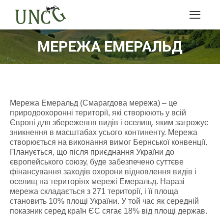
МЕРЕЖА ЕМЕРАЛЬД
Мережа Емеральд (Смарагдова мережа) – це
природоохоронні території, які створюють у всій
Європі для збереження видів і оселищ, яким загрожує
зникнення в масштабах усього континенту. Мережа
створюється на виконання вимог Бернської конвенції.
Планується, що після приєднання України до
європейського союзу, буде забезпечено суттєве
фінансування заходів охорони відновлення видів і
оселищ на територіях мережі Емеральд. Наразі
мережа складається з 271 території, і її площа
становить 10% площі України. У той час як середній
показник серед країн ЄС сягає 18% від площі держав.