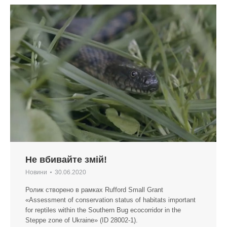
Не вбивайте змій!
Новини
30.06.2020
Ролик створено в рамках Rufford Small Grant
«Assessment of conservation status of habitats important
for reptiles within the Southern Bug ecocorridor in the
Steppe zone of Ukraine» (ID 28002-1).