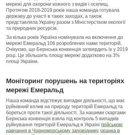
мережі для охорони кожного з видів і оселищ.
Протягом 2018-2019 років наша команда готувала
державу до участі в таких заходах, а також
представляла Україну разом з Міністерством екології
та природних ресурсів.
За кілька років Україна номінувала на включення до
мережі Емеральд 106 розроблених нами територій.
Очікуємо, що Бернська конвенція затвердить їх у 2019
році. Це збільшить площу мережі додатково на 3%
площі України.
Моніторинг порушень
на
територіях
мережі Емеральд
Наша команда відстежує випадки діяльності, що має
руйнівний вплив на природу територій Емеральд та
бореться проти такої діяльності. За нашими скаргами
Бернська конвенція взяла під контроль 5 випадків
руйнування територій Емеральд в Україні (
військові
навчання в Чорноморському заповіднику
,
оранка в