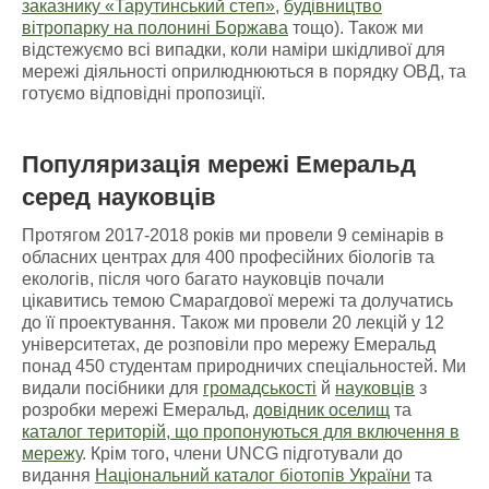
заказнику «Тарутинський степ»
,
будівництво
вітропарку на полонині Боржава
тощо). Також ми
відстежуємо всі випадки, коли наміри шкідливої для
мережі діяльності оприлюднюються в порядку ОВД, та
готуємо відповідні пропозиції.
Популяризація мережі Емеральд
серед науковців
Протягом 2017-2018 років ми провели 9 семінарів в
обласних центрах для 400 професійних біологів та
екологів, після чого багато науковців почали
цікавитись темою Смарагдової мережі та долучатись
до її проектування. Також ми провели 20 лекцій у 12
університетах, де розповіли про мережу Емеральд
понад 450 студентам природничих спеціальностей. Ми
видали посібники для
громадськості
й
науковців
з
розробки мережі Емеральд,
довідник оселищ
та
каталог територій, що пропонуються для включення в
мережу
. Крім того, члени UNCG підготували до
видання
Національний каталог біотопів України
та