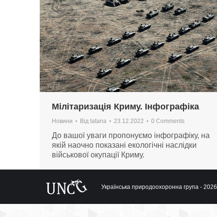
Мілітаризація Криму. Інфографіка
Новини
Від
tatana
23.12.2022
0 Comments
До вашої уваги пропонуємо інфографіку, на
якій наочно показані екологічні наслідки
військової окупації Криму.
Українська природоохоронна група - 2026