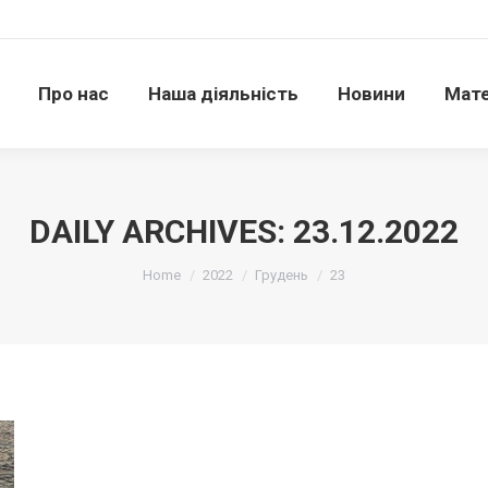
Про нас
Наша діяльність
Новини
Матері
Про нас
Наша діяльність
Новини
Мате
DAILY ARCHIVES:
23.12.2022
Ви тут:
Home
2022
Грудень
23