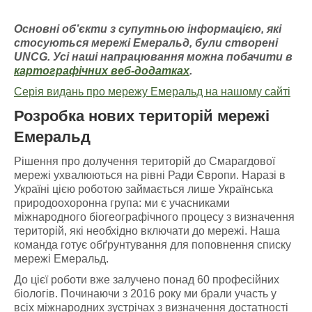
Основні об’єкти з супутньою інформацією
, які
стосуються мережі Емераль
д, були створені
UNCG
. У
сі наші напрацювання можна побачити
в
картографічних
веб-додатках
.
Серія видань про мережу Емеральд на нашому сайті
Розробка нових територій мережі
Емеральд
Рішення про долучення територій до Смарагдової
мережі ухвалюються на рівні Ради Європи. Наразі в
Україні цією роботою займається лише Українська
природоохоронна група: ми є учасниками
міжнародного біогеографічного процесу з визначення
територій, які необхідно включати до мережі. Наша
команда готує обґрунтування для поповнення списку
мережі Емеральд.
До цієї роботи вже залучено понад 60 професійних
біологів. Починаючи з 2016 року ми брали участь у
всіх міжнародних зустрічах з визначення достатності