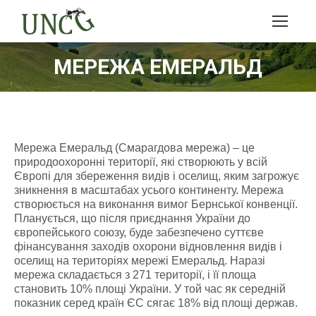
МЕРЕЖА ЕМЕРАЛЬД
Мережа Емеральд (Смарагдова мережа) – це
природоохоронні території, які створюють у всій
Європі для збереження видів і оселищ, яким загрожує
зникнення в масштабах усього континенту. Мережа
створюється на виконання вимог Бернської конвенції.
Планується, що після приєднання України до
європейського союзу, буде забезпечено суттєве
фінансування заходів охорони відновлення видів і
оселищ на територіях мережі Емеральд. Наразі
мережа складається з 271 території, і її площа
становить 10% площі України. У той час як середній
показник серед країн ЄС сягає 18% від площі держав.