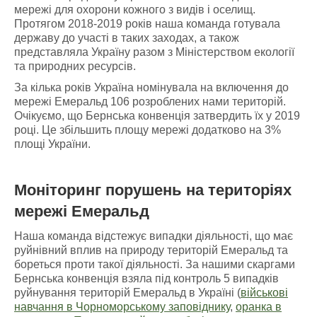
мережі для охорони кожного з видів і оселищ.
Протягом 2018-2019 років наша команда готувала
державу до участі в таких заходах, а також
представляла Україну разом з Міністерством екології
та природних ресурсів.
За кілька років Україна номінувала на включення до
мережі Емеральд 106 розроблених нами територій.
Очікуємо, що Бернська конвенція затвердить їх у 2019
році. Це збільшить площу мережі додатково на 3%
площі України.
Моніторинг порушень
на
територіях
мережі Емеральд
Наша команда відстежує випадки діяльності, що має
руйнівний вплив на природу територій Емеральд та
бореться проти такої діяльності. За нашими скаргами
Бернська конвенція взяла під контроль 5 випадків
руйнування територій Емеральд в Україні (
військові
навчання в Чорноморському заповіднику
,
оранка в