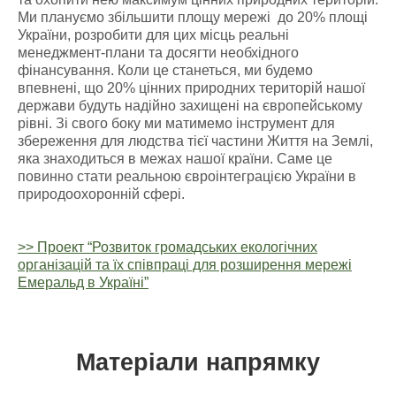
Ми плануємо збільшити площу мережі до 20% площі
України, розробити для цих місць реальні
менеджмент-плани та досягти необхідного
фінансування. Коли це станеться, ми будемо
впевнені, що 20% цінних природних територій нашої
держави будуть надійно захищені на європейському
рівні. Зі свого боку ми матимемо інструмент для
збереження для людства тієї частини Життя на Землі,
яка знаходиться в межах нашої країни. Саме це
повинно стати реальною євроінтеграцією України в
природоохоронній сфері.
>> Проект “Розвиток громадських екологічних
організацій та їх співпраці для розширення мережі
Емеральд в Україні”
Матеріали напрямку