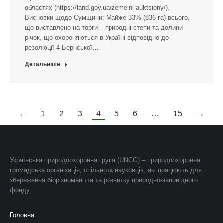
областях (https://land.gov.ua/zemelni-auktsiony/).
Висновки щодо Сумщини: Майже 33% (836 га) всього,
що виставлено на торги – природні степи та долини
річок, що охороняються в Україні відповідно до
резолюції 4 Бернської…
Детальніше
←
1
2
3
4
5
6
…
15
→
Українська природоохоронна група (UNCG) – природоохоронна
громадська організація, спільнота науковців, які працюють для
збереження біорізноманіття та розвитку природно-заповідного
фонду.
Головна