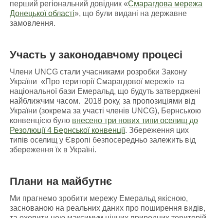
перший регіональний довідник «
Смарагдова мережа
Донецької області
», що були видані на державне
замовлення.
Участь у законодавчому процесі
Члени UNCG стали учасниками розробки Закону
України «Про території Смарагдової мережі» та
національної бази Емеральд, що будуть затверджені
найближчим часом. 2018 року, за пропозиціями від
України (зокрема за участі членів UNCG), Бернською
конвенцією було
внесено три нових типи оселищ до
Резолюції 4 Бернської конвенції
. Збереження цих
типів оселищ у Європі безпосередньо залежить від
збереження їх в Україні.
Плани на майбутнє
Ми прагнемо зробити мережу Емеральд якісною,
заснованою на реальних даних про поширення видів,
та охопити нею максимум цінних природних територій.