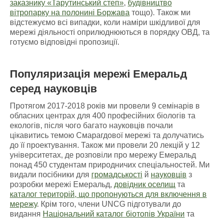
заказнику «Тарутинський степ»
,
будівництво
вітропарку на полонині Боржава
тощо). Також ми
відстежуємо всі випадки, коли наміри шкідливої для
мережі діяльності оприлюднюються в порядку ОВД, та
готуємо відповідні пропозиції.
Популяризація мережі Емеральд
серед науковців
Протягом 2017-2018 років ми провели 9 семінарів в
обласних центрах для 400 професійних біологів та
екологів, після чого багато науковців почали
цікавитись темою Смарагдової мережі та долучатись
до її проектування. Також ми провели 20 лекцій у 12
університетах, де розповіли про мережу Емеральд
понад 450 студентам природничих спеціальностей. Ми
видали посібники для
громадськості
й
науковців
з
розробки мережі Емеральд,
довідник оселищ
та
каталог територій, що пропонуються для включення в
мережу
. Крім того, члени UNCG підготували до
видання
Національний каталог біотопів України
та