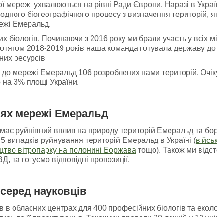
 мережі ухвалюються на рівні Ради Європи. Наразі в Украї
одного біогеографічного процесу з визначення територій, я
ежі Емеральд.
х біологів. Починаючи з 2016 року ми брали участь у всіх м
ротягом 2018-2019 років наша команда готувала державу до 
них ресурсів.
я до мережі Емеральд 106 розроблених нами територій. Очік
 на 3% площі України.
іях мережі Емеральд
має руйнівний вплив на природу територій Емеральд та боре
5 випадків руйнування територій Емеральд в Україні (
війсь
цтво вітропарку на полонині Боржава
тощо). Також ми відст
, та готуємо відповідні пропозиції.
серед науковців
 в обласних центрах для 400 професійних біологів та еколог