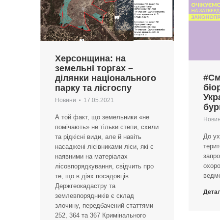
Херсонщина: на
земельні торгах –
#См
ділянки національного
біо
парку та лісгоспу
Укр
Новини
17.05.2021
бур
А той факт, що земельники «не
Нови
помічають» не тільки степи, схили
До ух
та рідкісні види, але й навіть
терит
насаджені лісівниками ліси, які є
запро
наявними на матеріалах
охор
лісовпорядкування, свідчить про
ведм
те, що в діях посадовців
Держгеокадастру та
Дета
землевпорядників є склад
злочину, передбачений статтями
252, 364 та 367 Кримінального