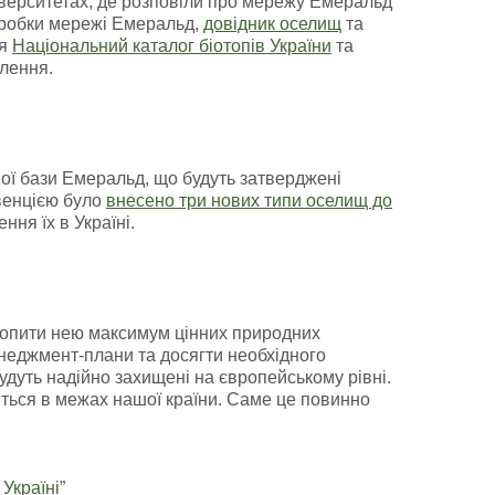
ніверситетах, де розповіли про мережу Емеральд
робки мережі Емеральд,
довідник оселищ
та
ня
Національний каталог біотопів України
та
лення.
ої бази Емеральд, що будуть затверджені
нвенцією було
внесено три нових типи оселищ до
ня їх в Україні.
хопити нею максимум цінних природних
неджмент-плани та досягти необхідного
дуть надійно захищені на європейському рівні.
иться в межах нашої країни. Саме це повинно
Україні”