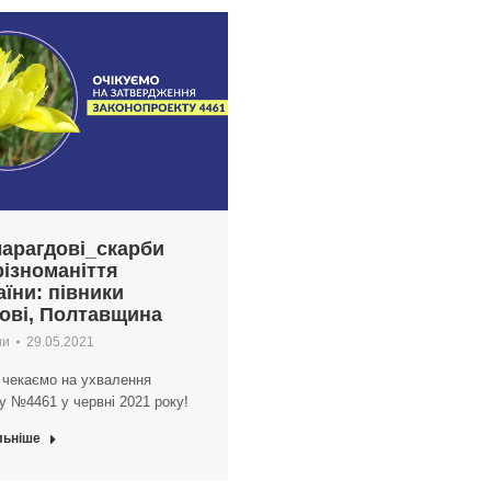
арагдові_скарби
різноманіття
аїни: півники
ові, Полтавщина
ни
29.05.2021
 чекаємо на ухвалення
у №4461 у червні 2021 року!
льніше