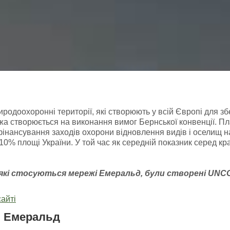
доохоронні території, які створюють у всій Європі для зб
а створюється на виконання вимог Бернської конвенції. Пл
фінансування заходів охорони відновлення видів і оселищ 
ь 10% площі України. У той час як середній показник серед к
 які стосуються мережі Емераль
д, були створені
UNC
айті
і Емеральд