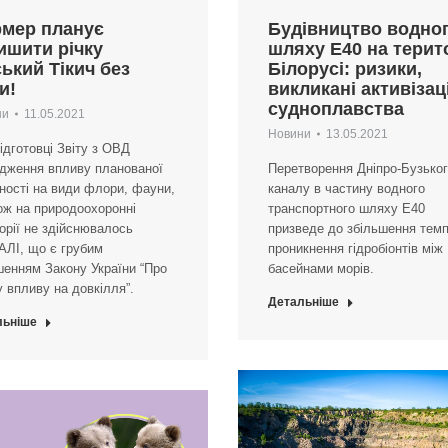
мер планує
Будівництво водно
ишити річку
шляху Е40 на терито
ський Тікич без
Білорусі: ризики,
и!
викликані активізац
судноплавства
ни
11.05.2021
Новини
13.05.2021
ідготовці Звіту з ОВД
дження впливу планованої
Перетворення Дніпро-Бузько
ності на види флори, фауни,
каналу в частину водного
ож на природоохоронні
транспортного шляху Е40
орії не здійснювалось
призведе до збільшення темп
АЛІ, що є грубим
проникнення гідробіонтів між
енням Закону України “Про
басейнами морів.
у впливу на довкілля”.
Детальніше
льніше