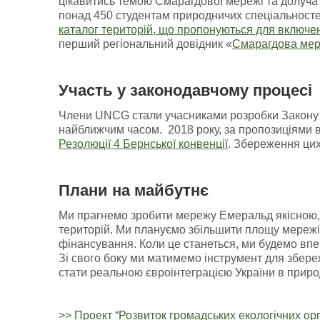
цікавитись темою Смарагдової мережі та долучат
понад 450 студентам природничих спеціальносте
каталог територій, що пропонуються для включе
перший регіональний довідник «
Смарагдова мер
Участь у законодавчому процесі
Члени UNCG стали учасниками розробки Закону У
найближчим часом. 2018 року, за пропозиціями в
Резолюції 4 Бернської конвенції
. Збереження цих
Плани на майбутнє
Ми прагнемо зробити мережу Емеральд якісною,
територій. Ми плануємо збільшити площу мережі
фінансування. Коли це станеться, ми будемо впе
Зі свого боку ми матимемо інструмент для збере
стати реальною євроінтеграцією України в приро
>> Проект “Розвиток громадських екологічних орг