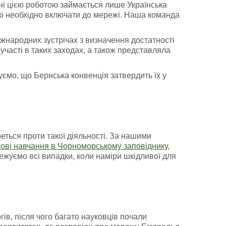
ні цією роботою займається лише Українська
кі необхідно включати до мережі. Наша команда
іжнародних зустрічах з визначення достатності
участі в таких заходах, а також представляла
уємо, що Бернська конвенція затвердить їх у
ться проти такої діяльності. За нашими
кові навчання в Чорноморському заповіднику
,
ежуємо всі випадки, коли наміри шкідливої для
ів, після чого багато науковців почали