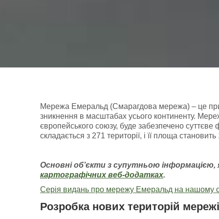
Мережа Емеральд (Смарагдова мережа) – це приро
зникнення в масштабах усього континенту. Мереж
європейського союзу, буде забезпечено суттєве 
складається з 271 території, і її площа становит
Основні об’єкти з супутньою інформацією
,
картографічних
веб-додатках
.
Серія видань про мережу Емеральд на нашому с
Розробка нових територій мереж