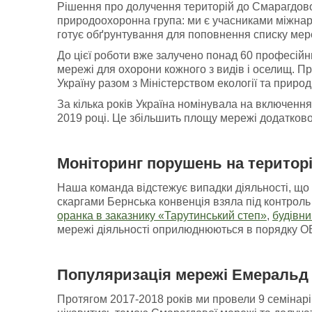
Рішення про долучення територій до Смарагдової
природоохоронна група: ми є учасниками міжнар
готує обґрунтування для поповнення списку мер
До цієї роботи вже залучено понад 60 професійни
мережі для охорони кожного з видів і оселищ. П
Україну разом з Міністерством екології та природ
За кілька років Україна номінувала на включенн
2019 році. Це збільшить площу мережі додатково
Моніторинг порушень
на
територ
Наша команда відстежує випадки діяльності, що 
скаргами Бернська конвенція взяла під контроль 
оранка в заказнику «Тарутинський степ»
,
будівни
мережі діяльності оприлюднюються в порядку ОВД
Популяризація мережі Емеральд 
Протягом 2017-2018 років ми провели 9 семінарів