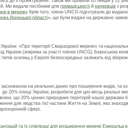
ись до її проектування. Також ми провели 20 лекцій у 12 у
й. Ми видали посібники для
громадськості
й
науковців
з роз
ння в мережу
. Крім того, члени UNCG підготували до видан
ежа Донецької області
», що були видані на державне замов
країни «Про території Смарагдової мережі» та національн
ід України (зокрема за участі членів UNCG), Бернською ко
 типів оселищ у Європі безпосередньо залежить від збережен
 заснованою на реальних даних про поширення видів, та о
 до 20% площі України, розробити для цих місць реальні ме
внені, що 20% цінних природних територій нашої держави бу
ження для людства тієї частини Життя на Землі, яка знаход
доохоронній сфері.
анізацій та їх співпраці для розширення мережі Емеральд в 