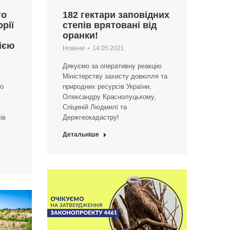
го
182 гектари заповідних
рії
степів врятовані від
оранки!
ією
Новини
14.05.2021
Дякуємо за оперативну реакцію
Міністерству захисту довкілля та
го
природних ресурсів України,
Олександру Краснолуцькому,
Спіциній Людмилі та
ів
Держгеокадастру!
Детальніше