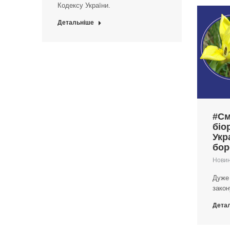
Кодексу України.
Детальніше
#См
біо
Укр
бор
Нови
Дуже
закон
Дета