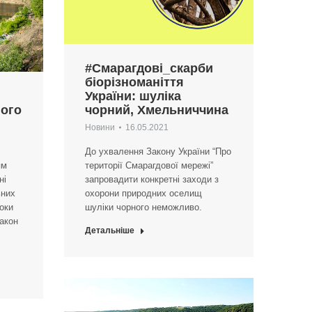
#Смарагдові_скарби
біорізноманіття
України: шуліка
ного
чорний, Хмельниччина
Новини
16.05.2021
До ухвалення Закону України “Про
ям
території Смарагдової мережі”
ні
запровадити конкретні заходи з
ьних
охорони природних оселищ
поки
шуліки чорного неможливо.
акон
Детальніше