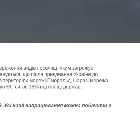
ереження видів і оселищ, яким загрожує
анується, що після приєднання України до
на територіях мережі Емеральд. Наразі мережа
раїн ЄС сягає 18% від площі держав.
G
. У
сі наші напрацювання можна побачити
в