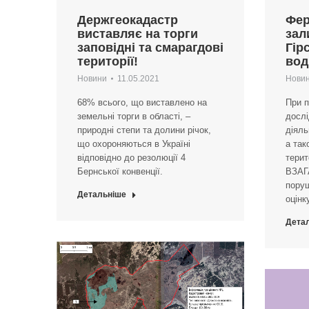
Держгеокадастр
Фер
виставляє на торги
зал
заповідні та смарагдові
Гір
території!
вод
Новини
11.05.2021
Нови
68% всього, що виставлено на
При п
земельні торги в області, –
дослі
природні степи та долини річок,
діяль
що охороняються в Україні
а так
відповідно до резолюції 4
терит
Бернської конвенції.
ВЗАГ
поруш
Детальніше
оцінк
Дета