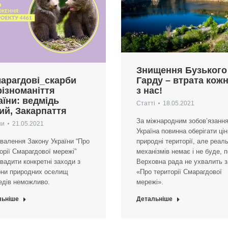
Знищення Бузького
арагдові_скарби
Гарду – втрата кож
різноманіття
з нас!
аїни: ведмідь
Статті
18.05.2021
ий, Закарпаття
За міжнародним зобов’язанн
ни
21.05.2021
Україна повинна оберігати цін
валення Закону України “Про
природні території, але реал
орії Смарагдової мережі”
механізмів немає і не буде, 
вадити конкретні заходи з
Верховна рада не ухвалить з
они природних оселищ
«Про території Смарагдової
едів неможливо.
мережі».
льніше
Детальніше