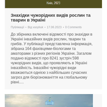
Знахідки чужорідних видів рослин та
тварин в Україні
Публікації
Від
vasyliuk
17.06.2023
0 Comments
До збірника включені відомості про знахідки в
Україні інвазійних видів рослин, тварин та
грибів. У публікації представлена інформація,
зібрана 164 фахівцями-біологами та
аматорами з різних регіонів України. Загалом
подано відомості про 8241 зустріч 598
чужорідних видів, що проявляють в Україні
інвазійність. Інвазійні чужорідні види
вважаються однією з найбільших сучасних
загроз для біорізноманіття на глобальному
рівні.…