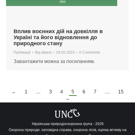
Вплив воєнних дій на довкілля в
Україні та його відновлення до
природного стану
Публікації
Від
tatana
29.05.2023
0 Comments
Завантажити можна за посиланням.
←
1
…
3
4
5
6
7
…
15
→
Українська природоохоронна група - 2026
Охорона природи: заповідна справа, охорона лісів, оцінка впливу на