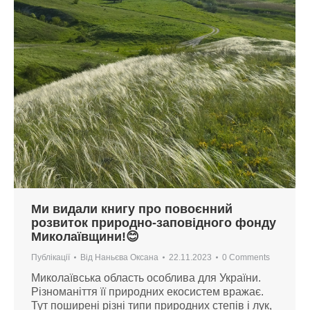
Ми видали книгу про повоєнний
розвиток природно-заповідного фонду
Миколаївщини!😊
Публікації
Від
Наньєва Оксана
22.11.2023
0 Comments
Миколаївська область особлива для України.
Різноманіття її природних екосистем вражає.
Тут поширені різні типи природних степів і лук,