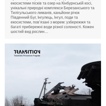
екосистеми пісків та озер на Кінбурнській косі,
унікальні природні комплекси Березанського та
Тилігульського лиманів, каньйони річок
Південний Буг, Інгулець, Інгул, поди та
екосистеми, пов’язані з морем: узбережжя та
багаті прибережні води різної солоності. Кожен
шостий вид рослин…