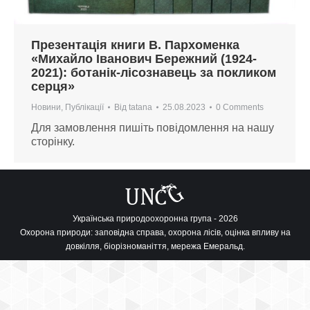
Презентація книги В. Пархоменка
«Михайло Іванович Бережний (1924-
2021): ботанік-лісознавець за покликом
серця»
Новини
,
Публікації
Від
tatana
25.08.2023
0 Comments
Для замовлення пишіть повідомлення на нашу
сторінку.
Українська природоохоронна група - 2026
Охорона природи: заповідна справа, охорона лісів, оцінка впливу на
довкілля, біорізноманіття, мережа Емеральд.