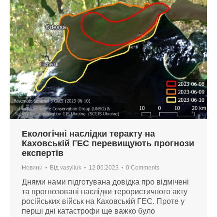
Екологічні наслідки теракту на
Каховській ГЕС перевищують прогнози
експертів
Новини
Від
vasyliuk
12.06.2023
0 Comments
Днями нами підготувана довідка про відмічені
та прогнозовані наслідки терористичного акту
російських військ на Каховській ГЕС. Проте у
перші дні катастрофи ще важко було