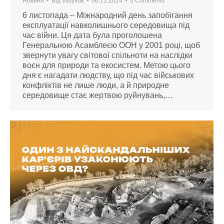
Новини
Від
vasyliuk
06.11.2024
0 Comments
6 листопада – Міжнародний день запобігання
експлуатації навколишнього середовища під
час війни. Ця дата була проголошена
Генеральною Асамблеєю ООН у 2001 році, щоб
звернути увагу світової спільноти на наслідки
воєн для природи та екосистем. Метою цього
дня є нагадати людству, що під час військових
конфліктів не лише люди, а й природне
середовище стає жертвою руйнувань,…