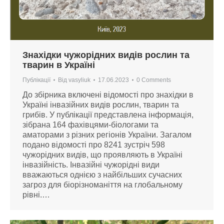
Знахідки чужорідних видів рослин та
тварин в Україні
Публікації
Від
vasyliuk
17.06.2023
0 Comments
До збірника включені відомості про знахідки в
Україні інвазійних видів рослин, тварин та
грибів. У публікації представлена інформація,
зібрана 164 фахівцями-біологами та
аматорами з різних регіонів України. Загалом
подано відомості про 8241 зустріч 598
чужорідних видів, що проявляють в Україні
інвазійність. Інвазійні чужорідні види
вважаються однією з найбільших сучасних
загроз для біорізноманіття на глобальному
рівні.…