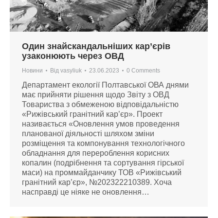
Один знайскандальніших кар’єрів
узаконюють через ОВД
Новини
Від
vasyliuk
23.06.2023
0 Comments
Департамент екології Полтавської ОВА днями
має прийняти рішення щодо Звіту з ОВД
Товариства з обмеженою відповідальністю
«Рижівський гранітний кар’єр». Проект
називається «Оновлення умов проведення
планованої діяльності шляхом зміни
розміщення та компонування технологічного
обладнання для перероблення корисних
копалин (подрібнення та сортування гірської
маси) на проммайданчику ТОВ «Рижівський
гранітний кар’єр», №202322210389. Хоча
насправді це ніяке не оновлення…