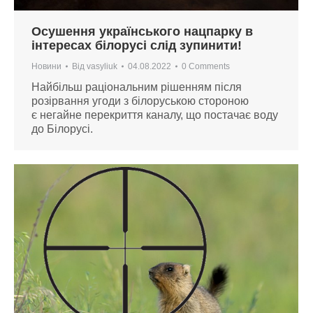
Осушення українського нацпарку в
інтересах білорусі слід зупинити!
Новини
Від
vasyliuk
04.08.2022
0 Comments
Найбільш раціональним рішенням після
розірвання угоди з білоруською стороною
є негайне перекриття каналу, що постачає воду
до Білорусі.