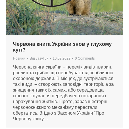
Червона книга України знов у глухому
куті?
Новини
Від
vasyliuk
10.02.2022
0 Comments
Червона книга України – перелік видів тварин,
рослин та грибів, що перебуває під особливою
охороною держави. В місцях, де зустрічаються
такі види – створюють заповідні території, а за
знищення таких їх самих, або середовища
їхнього існування передбачено покарання і
нарахування збитків. Проте, зараз шестерні
червонокнижного механізму перестали
обертатись. Згідно з Законом України “Про
Червону книгу…