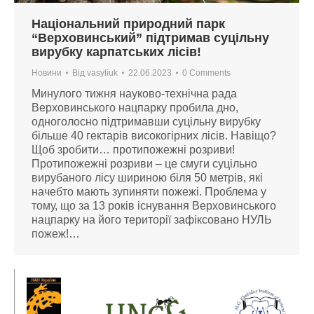
Національний природний парк
“Верховинський” підтримав суцільну
вирубку карпатських лісів!
Новини
Від
vasyliuk
22.06.2023
0 Comments
Минулого тижня науково-технічна рада
Верховинського нацпарку пробила дно,
одноголосно підтримавши суцільну вирубку
більше 40 гектарів високогірних лісів. Навіщо?
Щоб зробити… протипожежні розриви!
Протипожежні розриви – це смуги суцільно
вирубаного лісу шириною біля 50 метрів, які
начебто мають зупиняти пожежі. Проблема у
тому, що за 13 років існування Верховинського
нацпарку на його території зафіксовано НУЛЬ
пожеж!…