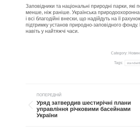
Заповідники та національні природні парки, які 
менше, ніж раніше. Українська природоохоронна г
і всі благодійні внески, що надійдуть на її рахуно
підтримку установ природно-заповідного фонду. 
навіть у найтяжчі часи.
Category:
Новин
Tags:
standwit
Post
ПОПЕРЕДНІЙ
navigation
Уряд затвердив шестирічні плани
Попередній
управління річковими басейнами
пост:
України