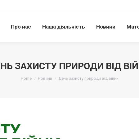
Про нас
Наша діяльність
Новини
Матері
Про нас
Наша діяльність
Новини
Мате
НЬ ЗАХИСТУ ПРИРОДИ ВІД ВІ
Ви тут:
Home
Новини
День захисту природи від війни