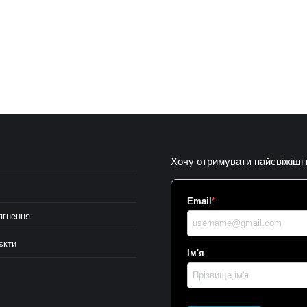
Хочу отримувати найсвіжіші
Email
*
ягнення
єкти
Ім'я