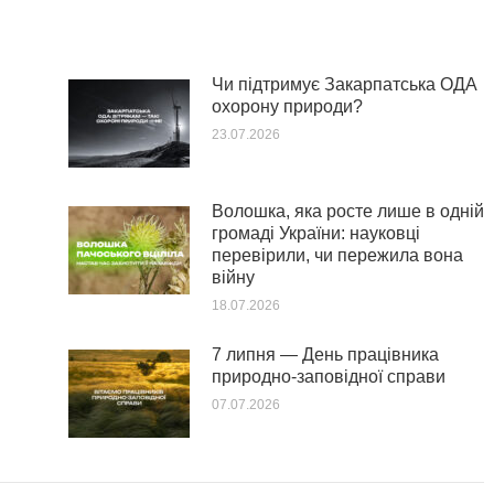
Чи підтримує Закарпатська ОДА
охорону природи?
23.07.2026
Волошка, яка росте лише в одній
громаді України: науковці
перевірили, чи пережила вона
війну
18.07.2026
7 липня — День працівника
природно-заповідної справи
07.07.2026