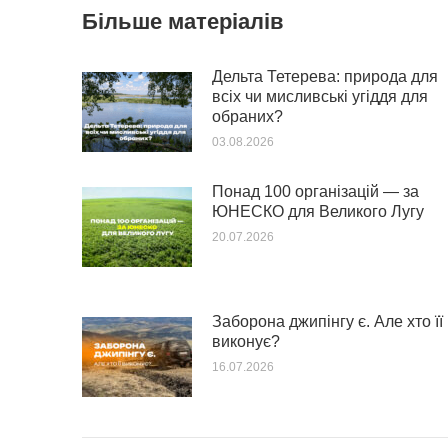
Більше матеріалів
Дельта Тетерева: природа для
всіх чи мисливські угіддя для
обраних?
03.08.2026
Понад 100 організацій — за
ЮНЕСКО для Великого Лугу
20.07.2026
Заборона джипінгу є. Але хто її
виконує?
16.07.2026