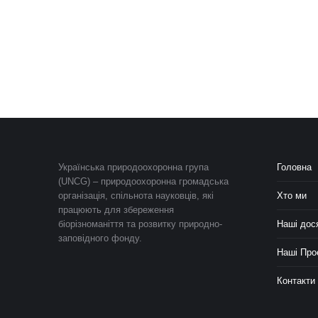
Українська природоохоронна група
Головна
(UNCG) – природоохоронна громадська
організація, спільнота науковців, які
Хто ми
працюють для збереження
біорізноманіття та розвитку природно-
Наші дос
заповідного фонду.
Наші Про
Контакти