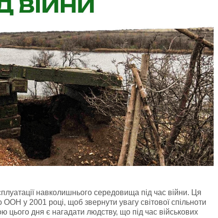
сплуатації навколишнього середовища під час війни. Ця
ОН у 2001 році, щоб звернути увагу світової спільноти
ю цього дня є нагадати людству, що під час військових