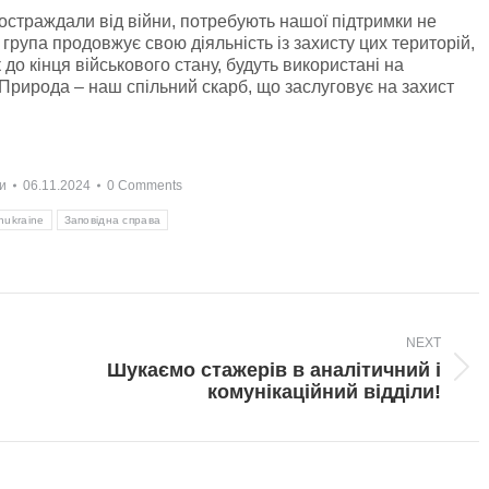
постраждали від війни, потребують нашої підтримки не
рупа продовжує свою діяльність із захисту цих територій,
к до кінця військового стану, будуть використані на
Природа – наш спільний скарб, що заслуговує на захист
и
06.11.2024
0 Comments
hukraine
Заповідна справа
NEXT
Шукаємо стажерів в аналітичний і
Next
комунікаційний відділи!
post: