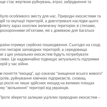
ище стає жертвою руйнувань, втрат, забруднення та
абуло особливого змісту для нас. Природні екосистеми та
ій та окупації територій, а довготривалі наслідки цього
флікту зараз охоплює величезну територію зі степами,
доохоронними об’єктами, які є домівкою для багатьох
України отримує серйозні пошкодження. Сьогодні на сході,
отні гектарів заповідних територій, а середовища
кі з цих унікальних екосистем будуть потребувати
жливо. Це надзвичайно підвищує актуальність підтримки
орій у час війни.
им поняття “екоцид”, що означає “знищення всього живого”
рілів, руйнування хімічних підприємств, сховищ
 що росія не лише здійснює екоцид на великих площах
ку “звільнення” території від українців.
Проте зберегти залишки уцілілих природних екосистем –