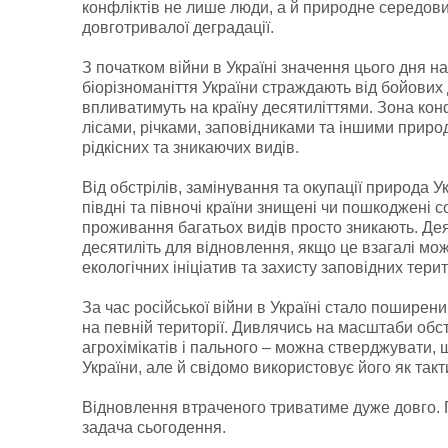
конфліктів не лише люди, а й природне середов
довготривалої деградації.
З початком війни в Україні значення цього дня н
біорізноманіття України страждають від бойових д
впливатимуть на країну десятиліттями. Зона кон
лісами, річками, заповідниками та іншими приро
рідкісних та зникаючих видів.
Від обстрілів, замінування та окупації природа 
півдні та півночі країни знищені чи пошкоджені с
проживання багатьох видів просто зникають. Дея
десятиліть для відновлення, якщо це взагалі мо
екологічних ініціатив та захисту заповідних терит
За час російської війни в Україні стало поширен
на певній території. Дивлячись на масштаби обст
агрохімікатів і пального – можна стверджувати,
України, але й свідомо використовує його як такти
Відновлення втраченого триватиме дуже довго. 
задача сьогодення.