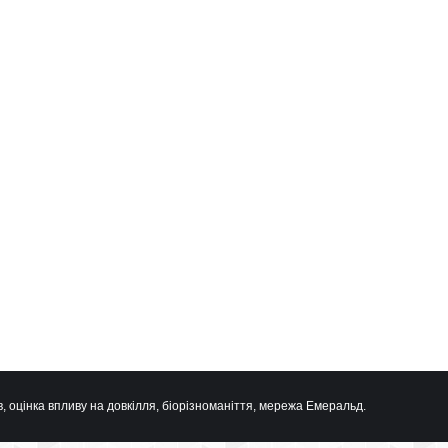
, оцінка впливу на довкілля, біорізноманіття, мережа Емеральд.