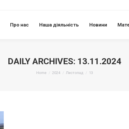
Про нас
Наша діяльність
Новини
Матері
Про нас
Наша діяльність
Новини
Мате
DAILY ARCHIVES:
13.11.2024
Ви тут:
Home
2024
Листопад
13