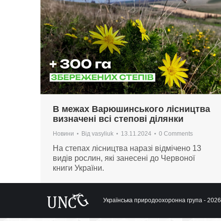
В межах Варюшинського лісництва
визначені всі степові ділянки
Новини
Від
vasyliuk
13.11.2024
0 Comments
На степах лісництва наразі відмічено 13
видів рослин, які занесені до Червоної
книги України.
Українська природоохоронна група - 2026