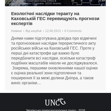
Екологічні наслідки теракту на
Каховській ГЕС перевищують прогнози
експертів
Новини
Від
vasyliuk
12.06.2023
0 Comments
Днями нами підготувана довідка про відмічені
та прогнозовані наслідки терористичного акту
російських військ на Каховській ГЕС. Проте у
перші дні катастрофи ще важко було
передбачити всі наслідки, оскільки катастроф
подібних масштабів ніколи не досліджувалося.
Зокрема, першими оновленнями нашої оцінки
є оцінка реальної зони підтоплення та
поширення її за межі долини Дніпра, а також
виніс органіки…
Українська природоохоронна група - 2026