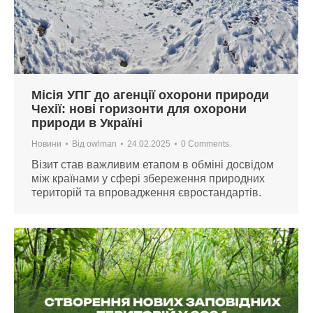
Місія УПГ до агенції охорони природи
Чехії: нові горизонти для охорони
природи в Україні
Новини
Від
owlman
24.02.2025
0 Comments
Візит став важливим етапом в обміні досвідом
між країнами у сфері збереження природних
територій та впровадження євростандартів.