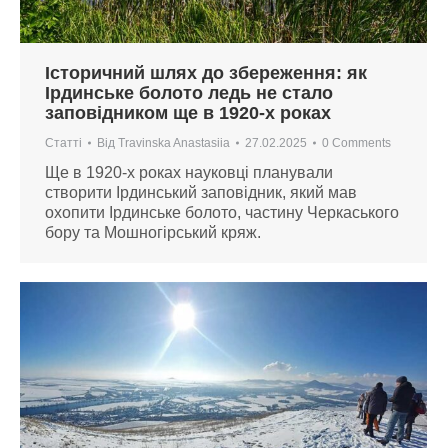
Історичний шлях до збереження: як
Ірдинське болото ледь не стало
заповідником ще в 1920-х роках
Статті
Від
Travinska Anastasiia
27.02.2025
0 Comments
Ще в 1920-х роках науковці планували
створити Ірдинський заповідник, який мав
охопити Ірдинське болото, частину Черкаського
бору та Мошногірський кряж.