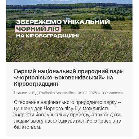
Перший національний природний парк
«Чорнолісько-Боковенківський» на
Кіровоградщині
Новини
Від
Travinska Anastasiia
08.02.2025
0 Comments
Створення національного природного парку –
це шанс для Чорного лісу. Це можливість
зберегти його унікальну природу, а також дати
людям змогу насолоджуватися його красою та
багатством.