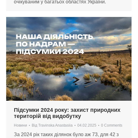
очікуваним у багатьох областях України.
Підсумки 2024 року: захист природних
територій від видобутку
Новини
Від
Travinska Anastasiia
04.02.2025
0 Comments
За 2024 рік таких ділянок було аж 73, для 42 з