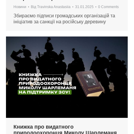
Новини
Від
Travinska Anastasiia
31.01.2025
0 Comments
Збираємо підписи громадських організацій та
ініціатив за санкції на російську деревину
Книжка про видатного
природоохоронця Миколу Шарлеманя