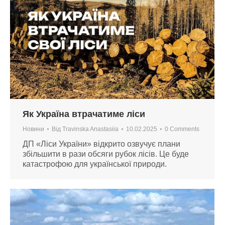
Як Україна втрачатиме ліси
Новини
Від
Travinska Anastasiia
10.02.2025
0 Comments
ДП «Ліси України» відкрито озвучує плани
збільшити в рази обсяги рубок лісів. Це буде
катастрофою для української природи.