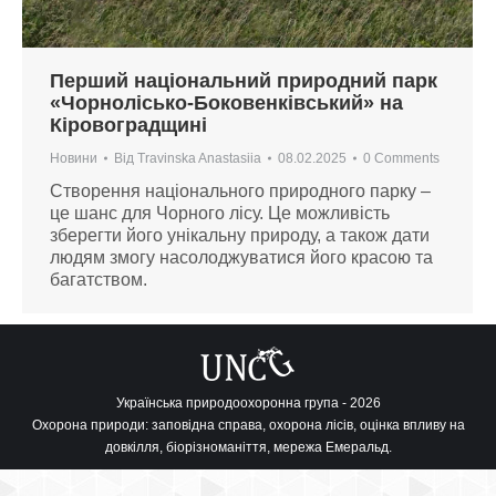
Перший національний природний парк
«Чорнолісько-Боковенківський» на
Кіровоградщині
Новини
Від
Travinska Anastasiia
08.02.2025
0 Comments
Створення національного природного парку –
це шанс для Чорного лісу. Це можливість
зберегти його унікальну природу, а також дати
людям змогу насолоджуватися його красою та
багатством.
Українська природоохоронна група - 2026
Охорона природи: заповідна справа, охорона лісів, оцінка впливу на
довкілля, біорізноманіття, мережа Емеральд.