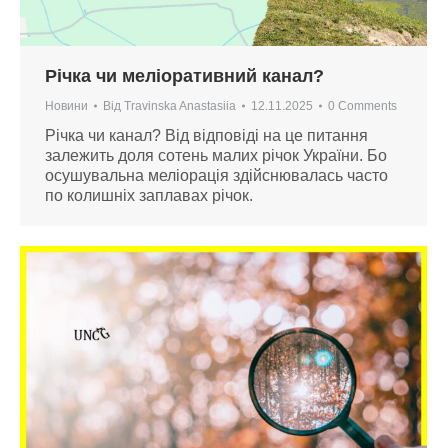
Річка чи меліоративний канал?
Новини
Від
Travinska Anastasiia
12.11.2025
0 Comments
Річка чи канал? Від відповіді на це питання
залежить доля сотень малих річок України. Бо
осушувальна меліорація здійснювалась часто
по колишніх заплавах річок.