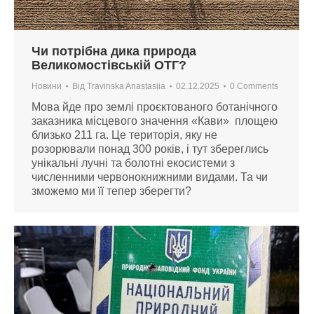
Чи потрібна дика природа
Великомостівській ОТГ?
Новини
Від
Travinska Anastasiia
02.12.2025
0 Comments
Мова йде про землі проєктованого ботанічного
заказника місцевого значення «Кави» площею
близько 211 га. Це територія, яку не
розорювали понад 300 років, і тут збереглись
унікальні лучні та болотні екосистеми з
численними червонокнижними видами. Та чи
зможемо ми її тепер зберегти?