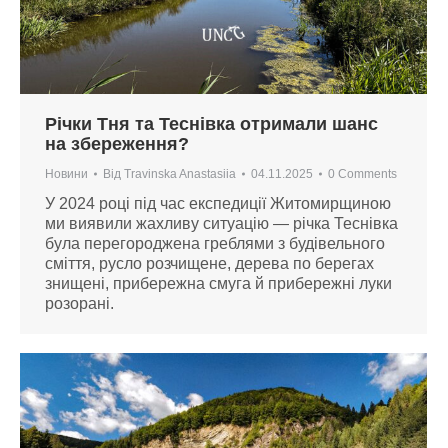
Річки Тня та Теснівка отримали шанс
на збереження?
Новини
Від
Travinska Anastasiia
04.11.2025
0 Comments
У 2024 році під час експедиції Житомирщиною
ми виявили жахливу ситуацію — річка Теснівка
була перегороджена греблями з будівельного
сміття, русло розчищене, дерева по берегах
знищені, прибережна смуга й прибережні луки
розорані.