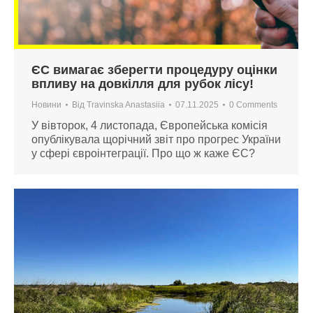
ЄС вимагає зберегти процедуру оцінки
впливу на довкілля для рубок лісу!
Новини
Від
Travinska Anastasiia
07.11.2025
0 Comments
У вівторок, 4 листопада, Європейська комісія
опублікувала щорічний звіт про прогрес України
у сфері євроінтеграції. Про що ж каже ЄС?