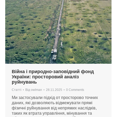
Війна і природно-заповідний фонд
України: просторовий аналіз
руйнувань
Статті
Від
owlman
28.11.2025
0 Comments
Ми застосували підхід от просторово точних
даних, які дозволяють відмежувати прямі
фізичні руйнування від непрямих наслідків,
таких як втрата управління, мінування та