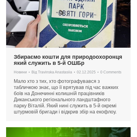
Збираємо кошти для природоохоронця
який служить в 5-й ОШБр
Новини
Від
Travinska Anastasiia
02.12.2025
0 Comments
Мало хто з тих, хто фотографувався з
табличкою знає, що її врятував під час важких
боїв на Донечинні колишній працівників
Диканського регіонального ландштафного
парку Віталій. Який нині служить в 5-й окремі
штурмовій бригади і відкрив збір на екофлоу.