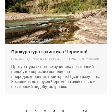
Прокуратура захистила Черемош!
Новини
Від
Travinska Anastasiia
03.11.2025
0 Comments
Прокуратура вчергове зупинила незаконний
видобуток корисних копалин на
природоохоронних територіях! Цього разу — на
Косівщині, де в руслі Черемоша здійснювали
незаконний видобуток гравію.
←
1
2
3
4
5
…
14
→