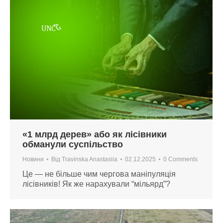
«1 млрд дерев» або як лісівники
обманули суспільство
Новини
Від
Travinska Anastasiia
02.12.2025
0 Comments
Це — не більше чим чергова маніпуляція
лісівників! Як же нарахували “мільярд”?