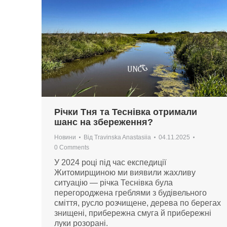
Річки Тня та Теснівка отримали
шанс на збереження?
Новини
Від
Travinska Anastasiia
04.11.2025
0 Comments
У 2024 році під час експедиції
Житомирщиною ми виявили жахливу
ситуацію — річка Теснівка була
перегороджена греблями з будівельного
сміття, русло розчищене, дерева по берегах
знищені, прибережна смуга й прибережні
луки розорані.