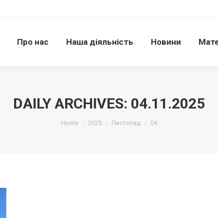
Про нас
Наша діяльність
Новини
Матері
Про нас
Наша діяльність
Новини
Мате
DAILY ARCHIVES:
04.11.2025
Ви тут:
Home
2025
Листопад
04