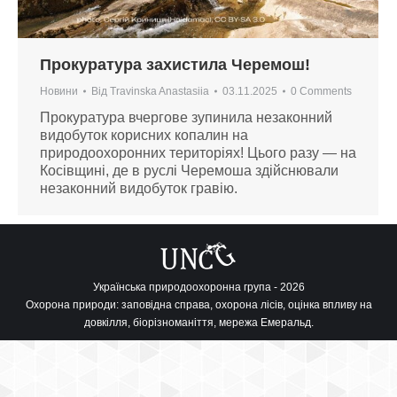
Прокуратура захистила Черемош!
Новини
Від
Travinska Anastasiia
03.11.2025
0 Comments
Прокуратура вчергове зупинила незаконний
видобуток корисних копалин на
природоохоронних територіях! Цього разу — на
Косівщині, де в руслі Черемоша здійснювали
незаконний видобуток гравію.
Українська природоохоронна група - 2026
Охорона природи: заповідна справа, охорона лісів, оцінка впливу на
довкілля, біорізноманіття, мережа Емеральд.