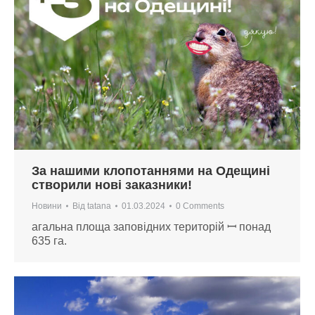
За нашими клопотаннями на Одещині
створили нові заказники!
Новини
Від
tatana
01.03.2024
0 Comments
агальна площа заповідних територій ꟷ понад
635 га.