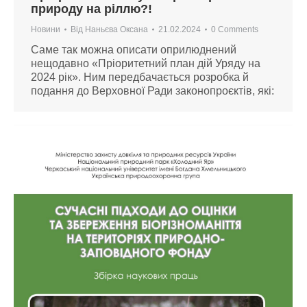
природу на ріллю?!
Новини
Від
Наньєва Оксана
21.02.2024
0 Comments
Саме так можна описати оприлюднений
нещодавно «Пріоритетний план дій Уряду на
2024 рік». Ним передбачається розробка й
подання до Верховної Ради законопроєктів, які: