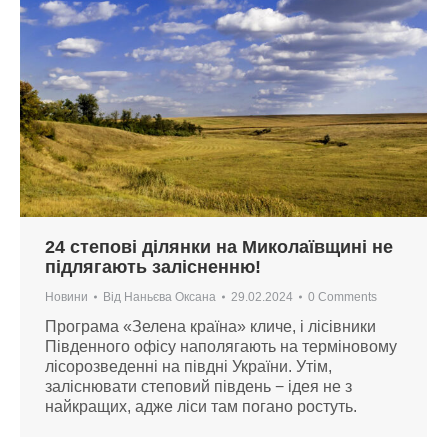
24 степові ділянки на Миколаївщині не
підлягають залісненню!
Новини
Від
Наньєва Оксана
29.02.2024
0 Comments
Програма «Зелена країна» кличе, і лісівники
Південного офісу наполягають на терміновому
лісорозведенні на півдні України. Утім,
заліснювати степовий південь − ідея не з
найкращих, адже ліси там погано ростуть.