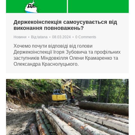
Держекоінспекція самоусувається від
виконання повноважень?
Новини
Від
tatana
08.03.2024
0 Comments
Хочемо почути відповіді від голови
Держекоінспекції Ігоря Зубовича та профільних
заступників Міндовкілля Олени Крамаренко та
Олександра Краснолуцького.