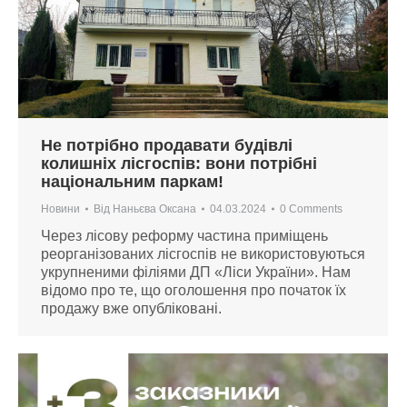
Не потрібно продавати будівлі
колишніх лісгоспів: вони потрібні
національним паркам!
Новини
Від
Наньєва Оксана
04.03.2024
0 Comments
Через лісову реформу частина приміщень
реорганізованих лісгоспів не використовуються
укрупненими філіями ДП «Ліси України». Нам
відомо про те, що оголошення про початок їх
продажу вже опубліковані.