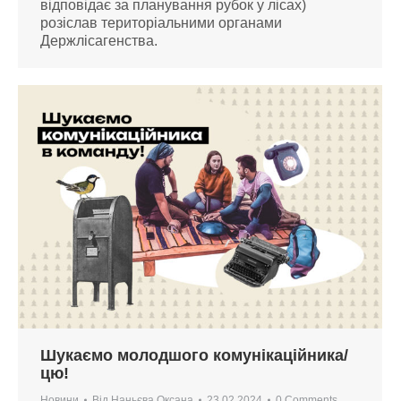
відповідає за планування рубок у лісах)
розіслав територіальними органами
Держлісагенства.
Шукаємо молодшого комунікаційника/
цю!
Новини
Від
Наньєва Оксана
23.02.2024
0 Comments