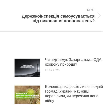
NEXT
Держекоінспекція самоусувається
Next
від виконання повноважень?
post:
Чи підтримує Закарпатська ОДА
охорону природи?
23.07.2026
Волошка, яка росте лише в одній
громаді України: науковці
перевірили, чи пережила вона
війну