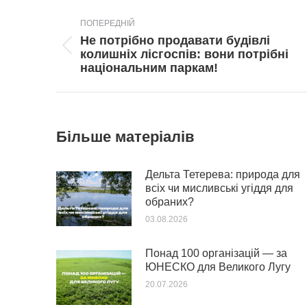
Post
ПОПЕРЕДНІЙ
navigation
Не потрібно продавати будівлі
Попередній
колишніх лісгоспів: вони потрібні
пост:
національним паркам!
Більше матеріалів
Дельта Тетерева: природа для
всіх чи мисливські угіддя для
обраних?
03.08.2026
Понад 100 організацій — за
ЮНЕСКО для Великого Лугу
20.07.2026