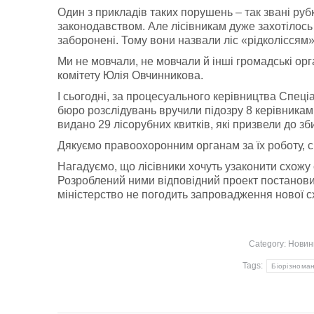
Один з прикладів таких порушень – так звані рубк
законодавством. Але лісівникам дуже захотілось з
заборонені. Тому вони назвали ліс «рідколіссям»
Ми не мовчали, не мовчали й інші громадські орг
комітету Юлія Овчинникова.
І сьогодні, за процесуального керівництва Спеці
бюро розслідувань вручили підозру 8 керівникам 
видано 29 лісорубних квитків, які призвели до зби
Дякуємо правоохоронним органам за їх роботу, с
Нагадуємо, що лісівники хочуть узаконити схож
Розроблений ними відповідний проект постанови
міністерство не погодить запровадження нової с
Category:
Новин
Tags:
Біорізноман