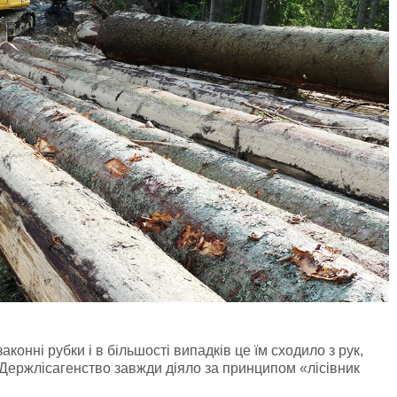
конні рубки і в більшості випадків це їм сходило з рук,
Держлісагенство завжди діяло за принципом «лісівник