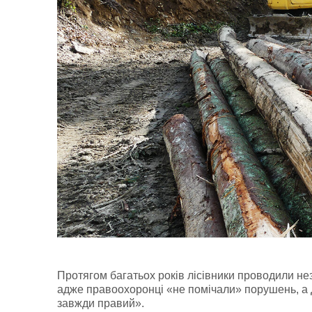
Протягом багатьох років лісівники проводили неза
адже правоохоронці «не помічали» порушень, а 
завжди правий».