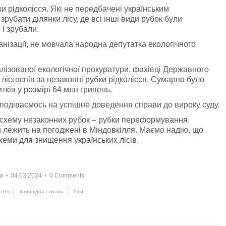
и рідколісся. Які не передбачені українським
рубати ділянки лісу, де всі інші види рубок були
 і зрубали.
анізації, не мовчала народна депутатка екологічного
алізованої екологічної прокуратури, фахівці Державного
лісгоспів за незаконні рубки рідколісся. Сумарно було
тків у розмірі 64 млн гривень.
подіваємось на успішне доведення справи до вироку суду.
у схему незаконних рубок – рубки переформування.
 лежить на погоджені в Міндовкілля. Маємо надію, що
хеми для знищення українських лісів.
и
04.03.2024
0 Comments
іття
Заповідна справа
Ліси