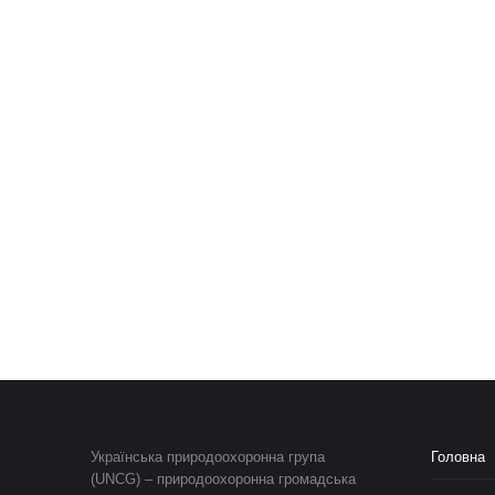
Українська природоохоронна група
Головна
(UNCG) – природоохоронна громадська