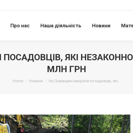
Про нас
Наша діяльність
Новини
Матері
Про нас
Наша діяльність
Новини
Мате
 ПОСАДОВЦІВ, ЯКІ НЕЗАКОННО
МЛН ГРН
Ви тут:
Home
Новини
На Львівщині викрили посадовців, які…