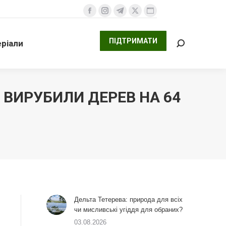
ПІДТРИМАТИ
али
Facebook
Instagram
Telegram
X
Website
Search:
сторінка
сторінка
сторінка
сторінка
сторінка
ПІДТРИМАТИ
ріали
відкривається
відкривається
відкривається
відкривається
відкривається
Search:
у
у
у
у
у
новому
новому
новому
новому
новому
вікні
вікні
вікні
вікні
вікні
 ВИРУБИЛИ ДЕРЕВ НА 64
Дельта Тетерева: природа для всіх
чи мисливські угіддя для обраних?
03.08.2026