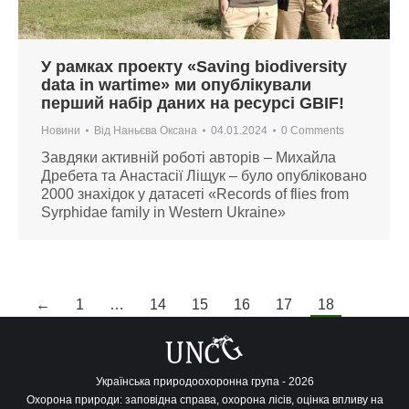
У рамках проекту «Saving biodiversity
data in wartime» ми опублікували
перший набір даних на ресурсі GBIF!
Новини
Від
Наньєва Оксана
04.01.2024
0 Comments
Завдяки активній роботі авторів – Михайла
Дребета та Анастасії Ліщук – було опубліковано
2000 знахідок у датасеті «Records of flies from
Syrphidae family in Western Ukraine»
←
1
…
14
15
16
17
18
Українська природоохоронна група - 2026
Охорона природи: заповідна справа, охорона лісів, оцінка впливу на