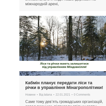
міжнародній арені,
Кабмін планує передати ліси та
річки в управління Мінагрополітики!
Новини
Від
tatana
22.01.2021
0 Comments
Саме тому дев’ять громадських організацій,