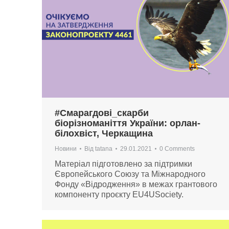
#Смарагдові_скарби
біорізноманіття України: орлан-
білохвіст, Черкащина
Новини
Від
tatana
29.01.2021
0 Comments
Матеріал підготовлено за підтримки
Європейського Союзу та Міжнародного
Фонду «Відродження» в межах грантового
компоненту проєкту EU4USociety.