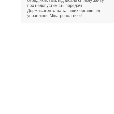
серед яких і ми, підписали спільну заяву
про недопустимість передачі
Держлісагентства та інших органів під
управління Мінагрополітики!