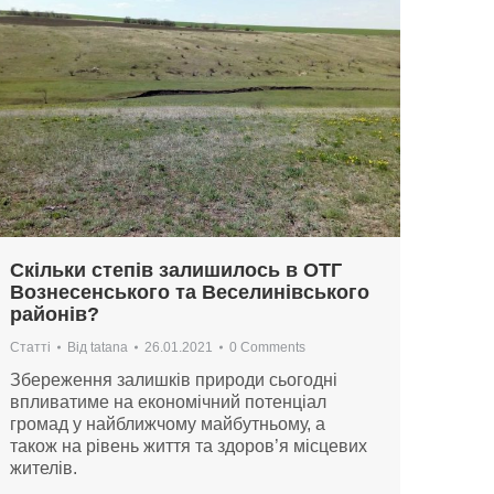
Скільки степів залишилось в ОТГ
Вознесенського та Веселинівського
районів?
Статті
Від
tatana
26.01.2021
0 Comments
Збереження залишків природи сьогодні
впливатиме на економічний потенціал
громад у найближчому майбутньому, а
також на рівень життя та здоров’я місцевих
жителів.