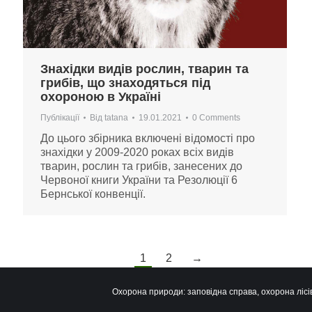
Знахідки видів рослин, тварин та
грибів, що знаходяться під
охороною в Україні
Публікації
Від
tatana
19.01.2021
0 Comments
До цього збірника включені відомості про
знахідки у 2009-2020 роках всіх видів
тварин, рослин та грибів, занесених до
Червоної книги України та Резолюції 6
Бернської конвенції.
1
2
→
Охорона природи: заповідна справа, охорона лісів