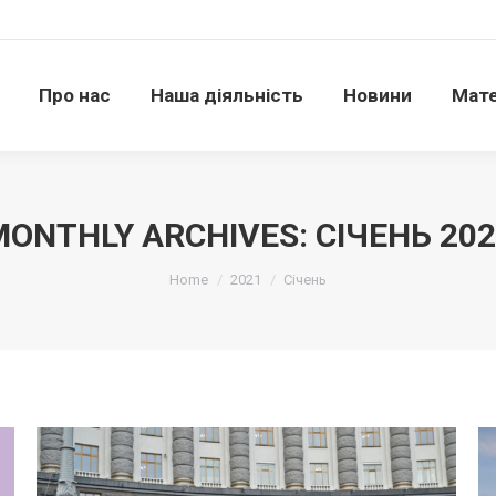
Про нас
Наша діяльність
Новини
Матері
Про нас
Наша діяльність
Новини
Мате
MONTHLY ARCHIVES:
СІЧЕНЬ 20
Ви тут:
Home
2021
Січень