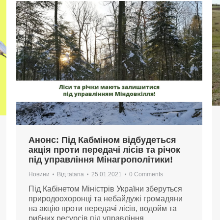
Анонс: Під Кабміном відбудеться
акція проти передачі лісів та річок
під управління Мінагрополітики!
Новини
Від
tatana
25.01.2021
0 Comments
Під Кабінетом Міністрів України зберуться
природоохоронці та небайдужі громадяни
на акцію проти передачі лісів, водойм та
рибних ресурсів під управління