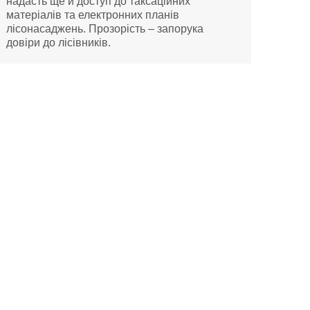
надасть ще й доступ до таксаційних
матеріалів та електронних планів
лісонасаджень. Прозорість – запорука
довіри до лісівників.