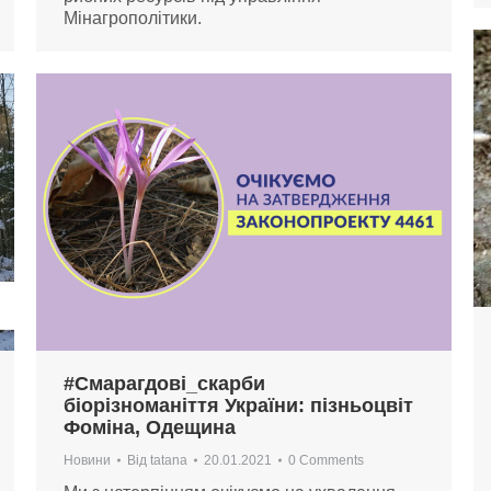
Мінагрополітики.
#Смарагдові_скарби
біорізноманіття України: пізньоцвіт
Фоміна, Одещина
Новини
Від
tatana
20.01.2021
0 Comments