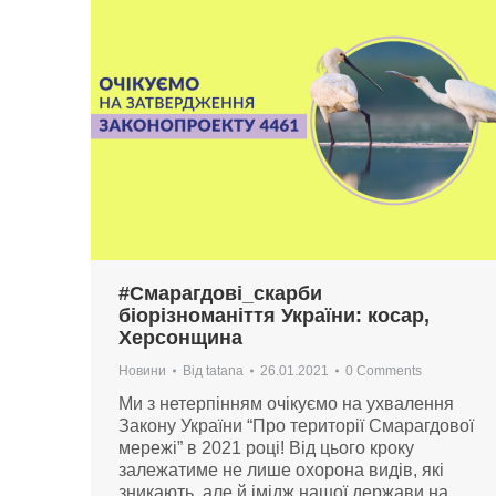
#Смарагдові_скарби
біорізноманіття України: косар,
Херсонщина
Новини
Від
tatana
26.01.2021
0 Comments
Ми з нетерпінням очікуємо на ухвалення
Закону України “Про території Смарагдової
мережі” в 2021 році! Від цього кроку
залежатиме не лише охорона видів, які
зникають, але й імідж нашої держави на