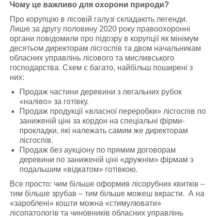
Чому це важливо для охорони природи?
Про корупцію в лісовій галузі складають легенди.
Лише за другу половину 2020 року правоохоронні
органи повідомили про підозру в корупції як мінімум
десятьом директорам лісгоспів та двом начальникам
обласних управлінь лісового та мисливського
господарства. Схем є багато, найбільш поширені з
них:
Продаж частини деревини з легальних рубок
«наліво» за готівку.
Продаж продукції «власної переробки» лісгоспів по
заниженій ціні за кордон на спеціальні фірми-
прокладки, які належать самим же директорам
лісгоспів.
Продаж без аукціону по прямим договорам
деревини по заниженій ціні «дружнім» фірмам з
подальшим «відкатом» готівкою.
Все просто: чим більше оформив лісорубних квитків –
тим більше зрубав – тим більше можеш вкрасти. А на
«зароблені» кошти можна «стимулювати»
лісопатологів та чиновників обласних управлінь