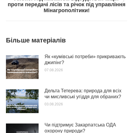
Next
проти передачі лісів та річок під управління
post:
Мінагрополітики!
Більше матеріалів
Як «кумівські потреби» прикривають
джипінг?
07.08.2026
Дельта Тетерева: природа для всіх
чи мисливські угіддя для обраних?
03.08.2026
Чи підтримує Закарпатська ОДА
охорону природи?