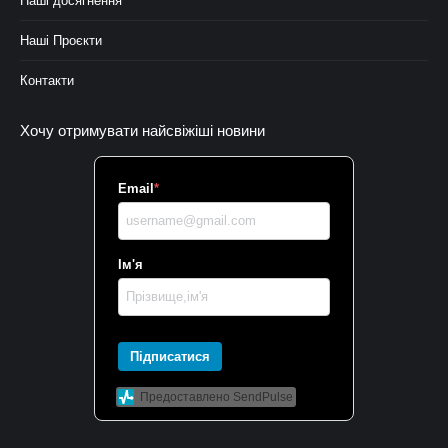
Наші досягнення
Наші Проєкти
Контакти
Хочу отримувати найсвіжіші новини
Email
*
Ім'я
Підписатися
Предоставлено SendPulse