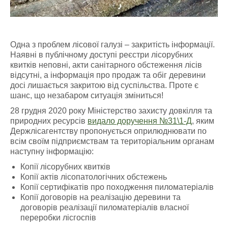
Одна з проблем лісової галузі – закритість інформації.
Наявні в публічному доступі реєстри лісорубних
квитків неповні, акти санітарного обстеження лісів
відсутні, а інформація про продаж та обіг деревини
досі лишається закритою від суспільства. Проте є
шанс, що незабаром ситуація зміниться!
28 грудня 2020 року Міністерство захисту довкілля та
природних ресурсів
видало доручення №31\1-Д
, яким
Держлісагентству пропонується оприлюднювати по
всім своїм підприємствам та територіальним органам
наступну інформацію:
Копії лісорубних квитків
Копії актів лісопатологічних обстежень
Копії сертифікатів про походження пиломатеріалів
Копії договорів на реалізацію деревини та
договорів реалізації пиломатеріалів власної
переробки лісгоспів