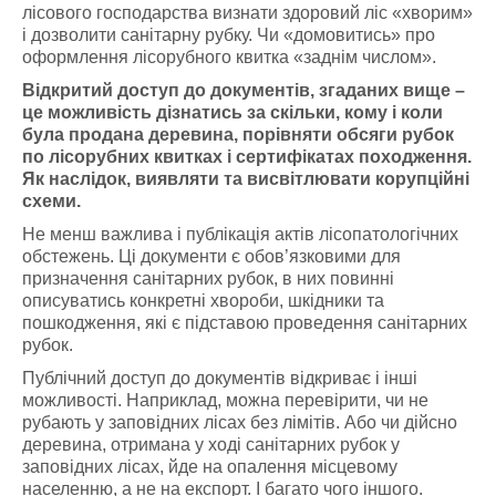
лісового господарства визнати здоровий ліс «хворим»
і дозволити санітарну рубку. Чи «домовитись» про
оформлення лісорубного квитка «заднім числом».
Відкритий доступ до документів, згаданих вище –
це можливість дізнатись за скільки, кому і коли
була продана деревина, порівняти обсяги рубок
по лісорубних квитках і сертифікатах походження.
Як наслідок, виявляти та висвітлювати корупційні
схеми.
Не менш важлива і публікація актів лісопатологічних
обстежень. Ці документи є обов’язковими для
призначення санітарних рубок, в них повинні
описуватись конкретні хвороби, шкідники та
пошкодження, які є підставою проведення санітарних
рубок.
Публічний доступ до документів відкриває і інші
можливості. Наприклад, можна перевірити, чи не
рубають у заповідних лісах без лімітів. Або чи дійсно
деревина, отримана у ході санітарних рубок у
заповідних лісах, йде на опалення місцевому
населенню, а не на експорт. І багато чого іншого.