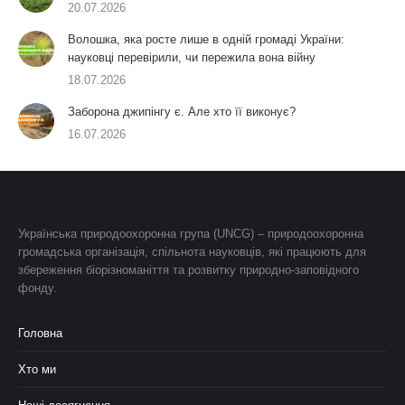
20.07.2026
Волошка, яка росте лише в одній громаді України:
науковці перевірили, чи пережила вона війну
18.07.2026
Заборона джипінгу є. Але хто її виконує?
16.07.2026
Українська природоохоронна група (UNCG) – природоохоронна
громадська організація, спільнота науковців, які працюють для
збереження біорізноманіття та розвитку природно-заповідного
фонду.
Головна
Хто ми