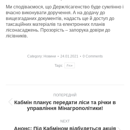
Ми сподіваємося, що Держлісагенство буде сумлінно і
вчасно виконувати доручення. А на додачу до
вищезгаданих документів, надасть ще й доступ до
таксаційних матеріалів та електронних планів
лісонасаджень. Прозорість – запорука довіри до
лісівників.
Category:
Новини
24.01.2021
0 Comments
Tags:
Ліси
Post
ПОПЕРЕДНІЙ
navigation
Кабмін планує передати ліси та річки в
Попередній
управління Мінагрополітики!
пост:
NEXT
Анонс: Під Кабміном відбудеться акція