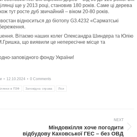
ілянці ще у 2013 році, становив 180 років. Саме ці дерева
ож тут росте дуб звичайний – віком 20-80 років.
евостан відноситься до біотопу G3.4232 «Сарматські
збереження.
рішення. Вітаємо наших колег Олександра Шиндера та Юлію
М.Гришка, що виявили це непересічне місце та
дно-заповідного фонду України!
и
12.10.2024
0 Comments
ілянки в ПЗФ
Заповідна справа
Ліси
NEXT
Міндовкілля хоче погодити
Next
відбудову Каховської ГЕС – без ОВД
post: