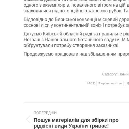
одного з екземплярів, поваленого вітром на цій д
знаходилися під потенційною загрозою рубок. Так
Відповідно до Бернської конвенції місцевий дер
соснові ліси у континентальній зоні» і потребує 
Дякуємо Київській обласній раді за правильне 
Неграш з Національного ботанічного саду ім. М.
обґрунтували потребу створення заказника!
Продовжуємо працювати над збільшенням приро
Category:
Новин
Tags:
Біорізноманіття
Д
Post
ПОПЕРЕДНІЙ
navigation
Пошук матеріалів для збірки про
Попередній
рідкісні види України триває!
пост: