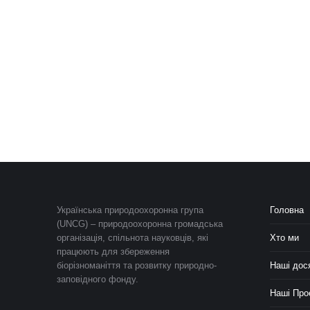
Українська природоохоронна група
Головна
(UNCG) – природоохоронна громадська
організація, спільнота науковців, які
Хто ми
працюють для збереження
біорізноманіття та розвитку природно-
Наші дос
заповідного фонду.
Наші Про