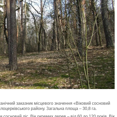
танічний заказник місцевого значення «Віковий сосновий
лоцерківського району. Загальна площа – 30,8 га.
сосновий ліс. Вік окремих дерев – від 60 до 120 років. Вік