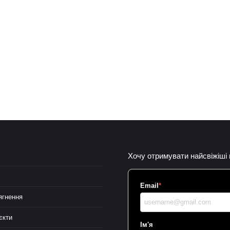
Хочу отримувати найсвіжіші
Email
*
ягнення
єкти
Ім'я