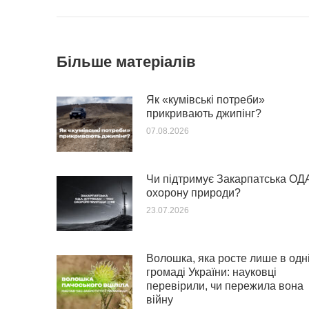
Більше матеріалів
Як «кумівські потреби»
прикривають джипінг?
07.08.2026
Чи підтримує Закарпатська ОД
охорону природи?
23.07.2026
Волошка, яка росте лише в одн
громаді України: науковці
перевірили, чи пережила вона
війну