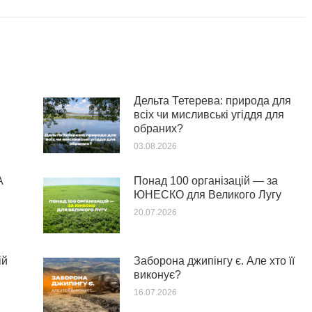
Дельта Тетерева: природа для
всіх чи мисливські угіддя для
обраних?
03.08.2026
А
Понад 100 організацій — за
ЮНЕСКО для Великого Лугу
20.07.2026
ій
Заборона джипінгу є. Але хто її
виконує?
16.07.2026