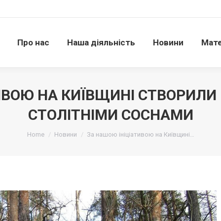
Про нас
Наша діяльність
Новини
Матері
Про нас
Наша діяльність
Новини
Мате
ИВОЮ НА КИЇВЩИНІ СТВОРИЛИ 
СТОЛІТНІМИ СОСНАМИ
Ви тут:
Home
Новини
За нашою ініціативою на Київщині…