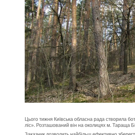
Цього тижня Київська обласна рада створила бо
ліс». Розташований він на околицях м. Тараща Бі
Заказник дозволить найбільш ефективно зберегти 