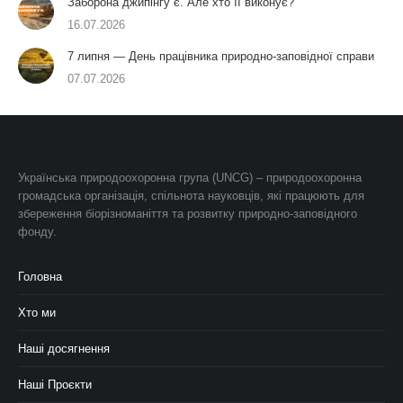
Заборона джипінгу є. Але хто її виконує?
16.07.2026
7 липня — День працівника природно-заповідної справи
07.07.2026
Українська природоохоронна група (UNCG) – природоохоронна
громадська організація, спільнота науковців, які працюють для
збереження біорізноманіття та розвитку природно-заповідного
фонду.
Головна
Хто ми
Наші досягнення
Наші Проєкти