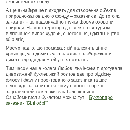
екосистемних послуг.
А ще якнайкраще підходять для створення об’єктів
природно-заповідного фонду ‒ заказників. До того ж,
заказник ‒ це надзвичайно гнучка форма охорони
природи. На його території дозволяється туризм,
відпочинок, випас худоби, сінокосіння, бджільництво,
збір ягід.
Маємо надію, що громада, якій належить цінне
урочище, усвідомить усю важливість збереження
дикої природи для майбутніх поколінь.
Тим часом наша колега Любов Ільмінська підготувала
дивовижний буклет, який розповідає про рідкісну
флору і фауну проектованого заказника та дає
відповідь на запитання, чому в його створенні
зацікавлений кожен житель Тальнівщини.
Ознайомитися з буклетом можна тут –
Буклет про
заказник “Білі обрії”