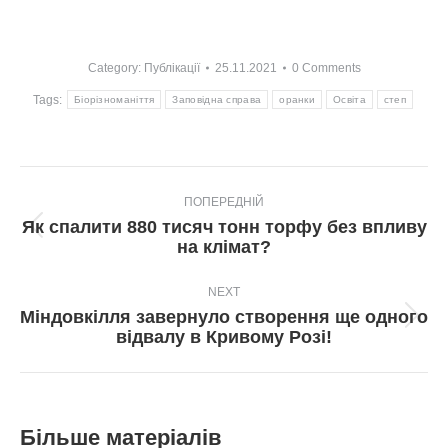
Category:
Публікації
25.11.2021
0 Comments
Tags:
Біорізноманіття
Заповідна справа
оранки
Освіта
степ
Post
ПОПЕРЕДНІЙ
navigation
Як спалити 880 тисяч тонн торфу без впливу
Попередній
на клімат?
пост:
NEXT
Міндовкілля завернуло створення ще одного
Next
відвалу в Кривому Розі!
post:
Більше матеріалів