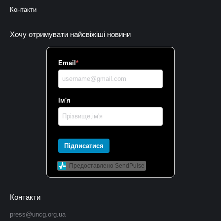
Контакти
Хочу отримувати найсвіжіші новини
Email
*
Ім'я
Підписатися
Предоставлено SendPulse
Контакти
press@uncg.org.ua