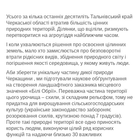
Усього за кілька останніх десятиліть Тальнівський край
Черкаської області втратив більшість цінних
природних територій. Ділянки, що вціліли, ризикують
перетворитися на агроугіддя найближчим часом.
І коли ухвалюються рішення про освоєння цілинних
земель, мало хто замислюється про безповоротні
втрати рідкісних видів, збіднення природного світу і
погіршення якості середовища, у якому живуть люди.
Аби зберегти унікальну частину дикої природи
Черкащини , ми підготували наукове обґрунтування
на створення ландшафтного заказника місцевого
значення «Білі Обрії». Переважна частина території
цього урочища – схили, зі складним рельєфом, тому не
придатна для вирощування сільськогосподарських
культур (українське законодавство забороняє
розорювання схилів, крутизною понад 7 градусів).
Проте такі природні території все одно приносять
користь людям, виконуючи цілий ряд корисних
функцій та надаючи близько 30 важливих