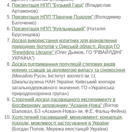
Презентація НПП “Бузький Гард”
(Владислав
Артамонов)
Презентація НПП “Північне Поділля”
(Володимир
Баточенко)
Презентація НПП “Куяльницький”
(Наталія
Брусенцова)
Досвід використання копитних для відновлення
природних біотопів у Одеській області. Досвід ГО
“Rewilding Ukraine”
(Олег Дьяков, ГО “РІВАЙЛДІНГ
УКРАЇНА”)
Досвід підтриманння популяцій степових видів
норних ссавців за допомогою випасу та сінокосіння
(Михайло Русін, Інститут зоології ім. І.І.
Шмальгаузена НАН України; Київський зоопарк
загальнодержавного значення; ГО «Українська
природоохоронна група»)
Сторічний досвід пасовищного експерименту в
біосферному заповіднику “Асканія-Нова”
(Віктор
Шаповал, БЗ «Асканія-Нова» ім. Ф.Е. Фальц-Фейна)
Холістичний пасовищний менеджмент: концепція,
підходи, можливості застосування в України
(Богдан Попов, Мережа екостанцій України)