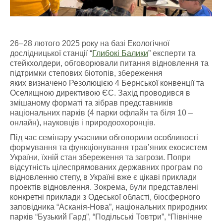
26–28 лютого 2025 року на базі Екологічної
дослідницької станції “
Глибокі Балики
” експерти та
стейкхолдери, обговорювали питання відновлення та
підтримки степових біотопів, збереження
яких визначено Резолюцією 4 Бернської конвенції та
Оселищною директивою ЄС. Захід проводився в
змішаному форматі та зібрав представників
національних парків (4 парки офлайн та біля 10 –
онлайн), науковців і природоохоронців.
Під час семінару учасники обговорили особливості
формування та функціонування трав’яних екосистем
України, їхній стан збереження та загрози. Попри
відсутність цілеспрямованих державних програм по
відновленню степу, в Україні вже є цікаві приклади
проектів відновлення. Зокрема, були представлені
конкретні приклади з Одеської області, біосферного
заповідника “Асканія-Нова”, національних природних
парків “Бузький Гард”, “Подільські Товтри”, “Північне