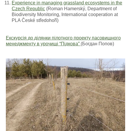
Experience in managing grassland ecosystems in the
Czech Republic
(Roman Hamerský, Department of
Biodiversity Monitoring, International cooperation at
PLA České středohoří)
Екскурсія до ділянки пілотного проекту пасовищного
менеджменту в урочищі “Підкова”
(Богдан Попов)