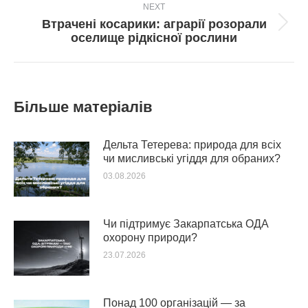
NEXT
Втрачені косарики: аграрії розорали
Next
оселище рідкісної рослини
post:
Більше матеріалів
Дельта Тетерева: природа для всіх
чи мисливські угіддя для обраних?
03.08.2026
Чи підтримує Закарпатська ОДА
охорону природи?
23.07.2026
Понад 100 організацій — за