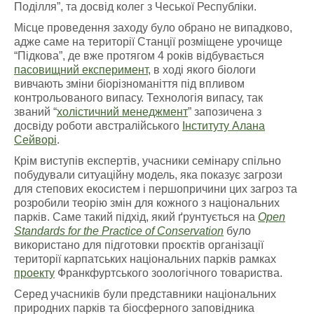
Поділля”, та досвід колег з Чеської Республіки.
Місце проведення заходу було обрано не випадково,
адже саме на території Станції розміщене урочище
“Підкова”, де вже протягом 4 років відбувається
пасовищний експеримент
, в ході якого біологи
вивчають зміни біорізноманіття під впливом
контрольованого випасу. Технологія випасу, так
званий “
холістичний менеджмент
” запозичена з
досвіду роботи австралійського
Інституту Алана
Сейворі
.
Крім виступів експертів, учасники семінару спільно
побудували ситуаційну модель, яка показує загрози
для степових екосистем і першопричини цих загроз та
розробили теорію змін для кожного з національних
парків. Саме такий підхід, який ґрунтується на
Open
Standards for the Practice of Conservation
було
використано для підготовки проєктів організації
території карпатських національних парків рамках
проекту
Франкфуртського зоологічного товариства.
Серед учасників були представники національних
природних парків та біосферного заповідника