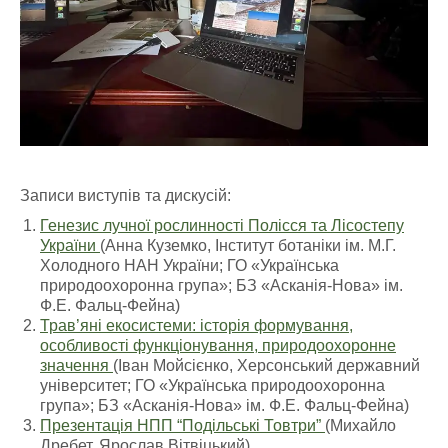
Записи виступів та дискусій:
Генезис лучної рослинності Полісся та Лісостепу
України
(Анна Куземко, Інститут ботаніки ім. М.Г.
Холодного НАН України; ГО «Українська
природоохоронна група»; БЗ «Асканія-Нова» ім.
Ф.Е. Фальц-Фейна)
Трав’яні екосистеми: історія формування,
особливості функціонування, природоохоронне
значення
(Іван Мойсієнко, Херсонський державний
університет; ГО «Українська природоохоронна
група»; БЗ «Асканія-Нова» ім. Ф.Е. Фальц-Фейна)
Презентація НПП “Подільські Товтри”
(Михайло
Дребет, Ярослав Вітвіцький)