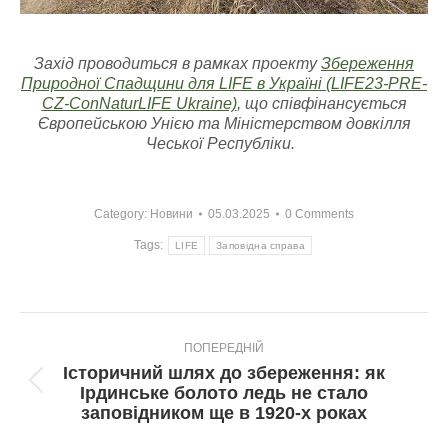
Захід проводиться в рамках проекту
Збереження
Природної Спадщини для LIFE в Україні (LIFE23-PRE-
CZ-ConNaturLIFE Ukraine)
, що співфінансується
Європейською Унією та Міністерством довкілля
Чеської Республіки.
Category:
Новини
05.03.2025
0 Comments
Tags:
LIFE
Заповідна справа
Post
ПОПЕРЕДНІЙ
navigation
Історичний шлях до збереження: як
Попередній
Ірдинське болото ледь не стало
пост:
заповідником ще в 1920-х роках