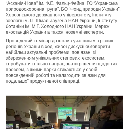
“Асканія-Нова” ім. Ф.Е. Фальц-Фейна, ГО “Українська
природоохоронна група”, БО “Фонд природи України”,
Херсонського державного університету, Інституту
зоології ім. І.І. Шмальгаузена НАН України, Інституту
ботаніки ім. М.Г. Холодного НАН України, Мережі
екостанцій України а також іноземні експерти.
Проведений семінар дозволив учасникам з різних
регіонів України в ході живої дискусії обговорити
найбільш актуальні проблеми, повʼязані зі
збереженням унікальних степових екосистем,
спробувати спільно напрацювати рішення щодо тих,
проблем, з якими парки стикаються у своїй
повсякденній роботі та налагодити звʼязки для
подальшої продуктивної співпраці.