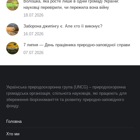
Волошка, яка росте лише в одній громаді України:
науковці перевірили, чи пережила вона війну
18.07.2026
Заборона джипінгу є. Але хто її виконує?
16.07.2026
7 липня — День працівника природно-заповідної справи
07.07.2026
Українська природоохоронна група (UNCG) – природоохоронна
громадська організація, спільнота науковців, які працюють для
збереження біорізноманіття та розвитку природно-заповідного
фонду.
Головна
Хто ми