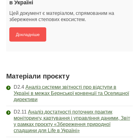
в Україні
Цей документ є матеріалом, спрямованим на
збереження степових екосистем.
Докладніше
Матеріали проєкту
D2.4
Аналіз системи звітності про відступи в
Україні в межах Бернської конвенції та Оселищної
директиви
D2.11
Аналіз достатності поточних практик
моніторингу, картування і управління даними, Звіт
у рамках проєкту «Збереження природної
спадщини для Life в Україні»