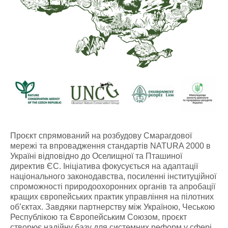
Проєкт спрямований на розбудову Смарагдової
мережі та впровадження стандартів NATURA 2000 в
Україні відповідно до Оселищної та Пташиної
директив ЄС. Ініціатива фокусується на адаптації
національного законодавства, посиленні інституційної
спроможності природоохоронних органів та апробації
кращих європейських практик управління на пілотних
об’єктах. Завдяки партнерству між Україною, Чеською
Республікою та Європейським Союзом, проєкт
створює надійну базу для системних реформ у сфері