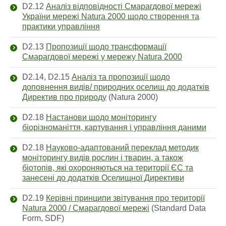
D2.12
Аналіз відповідності Смарагдової мережі
України мережі Natura 2000 щодо створення та
практики управління
D2.13
Пропозиції щодо трансформації
Смарагдової мережі у мережу Natura 2000
D2.14, D2.15
Аналіз та пропозиції щодо
доповнення видів/ природних оселищ до додатків
Директив про природу
(Natura 2000)
D2.18
Настанови щодо моніторингу
біорізноманіття, картування і управління даними
D2.18
Науково-адаптований переклад методик
монiторингу видiв рослин i тварин, а також
бiотопiв, які охороняються на території ЄС та
занесені до додатків Оселищної Директиви
D2.19
Керівні принципи звітування про території
Natura 2000 / Смарагдової мережі
(Standard Data
Form, SDF)