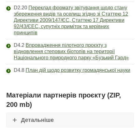
D2.20
Переклад формату звітування щодо стану
збереження видів та оселищ згідно зі Статтею 12
Директиви 2009/147/ЄС, Статтею 17 Директиви
92/43/ЄЕС, супутніх приміток та керівних
принципів
D4.2
Впровадження пілотного проєкту з
відновлення степових біотопів на території
Національного природного парку «Бузький Гард»
D4.8
План дій щодо розвитку громадянської науки
Матеріали партнерів проєкту (ZIP,
200 mb)
Детальніше