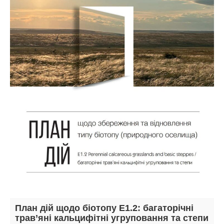
План дій щодо біотопу E1.2: багаторічні
трав’яні кальцифітні угруповання та степи