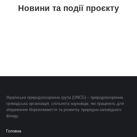
Новини та події проєкту
Українська природоохоронна група (UNCG) – природоохоронна
громадська організація, спільнота науковців, які працюють для
збереження біорізноманіття та розвитку природно-заповідного
фонду.
Головна