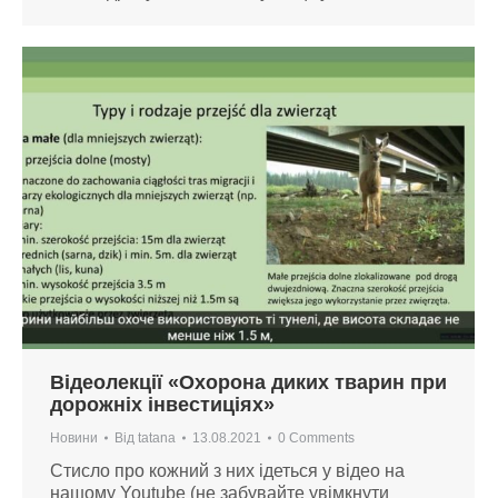
Відеолекції «Охорона диких тварин при
дорожніх інвестиціях»
Новини
Від
tatana
13.08.2021
0 Comments
Стисло про кожний з них ідеться у відео на
нашому Youtube (не забувайте увімкнути