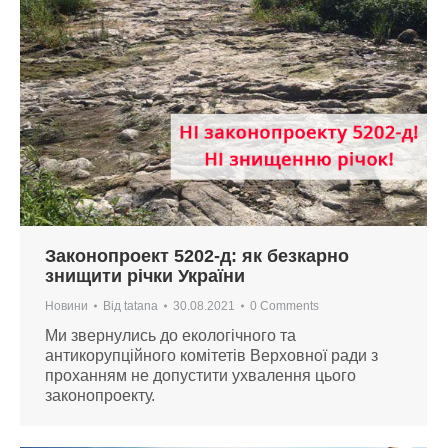
Законопроект 5202-д: як безкарно
знищити річки України
Новини
Від
tatana
30.08.2021
0 Comments
Ми звернулись до екологічного та
антикорупційного комітетів Верховної ради з
проханням не допустити ухвалення цього
законопроекту.