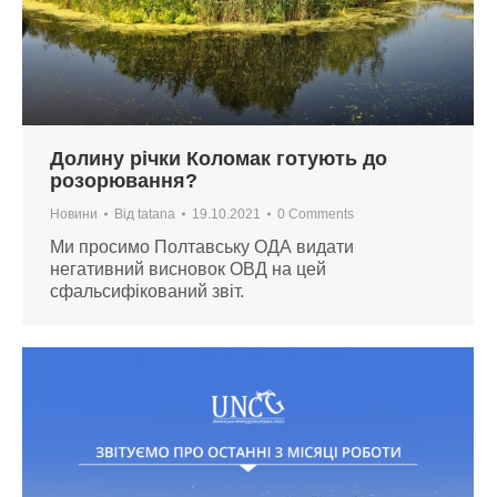
Долину річки Коломак готують до
розорювання?
Новини
Від
tatana
19.10.2021
0 Comments
Ми просимо Полтавську ОДА видати
негативний висновок ОВД на цей
сфальсифікований звіт.