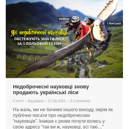
Недоброчесні науковці знову
продають українські ліси
Статті
Від
tatana
27.08.2021
0 Comments
На жаль, ми не бачимо іншого виходу, окрім як
публічно писати про недоброчесних
“науковців”. Інакше є ризик почути колись у
свою адресу “так ви ж, науковці, усі такі…”