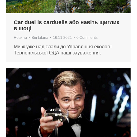
Сar duel is carduelis або навіть щиглик
в шоці
Новини
Від
tatana
16.11.2021
0 Comments
Ми ж уже надіслали до Управління екології
Тернопільської ОДА наші зауваження.