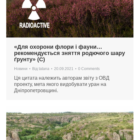
«Для охорони флори і фауни…
рекомендується зняття родючого шару
ґрунту» (С)
Новини
Від
tatana
20.09.2021
0 Comments
Ця цитата належить авторам звіту з ОВД
проекту, мета якого видобувати уран на
Дніпропетровщині.