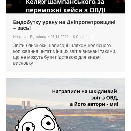
Видобутку урану на Дніпропетровщині
– зась!
Новини
Від
tatana
01.11.2021
0 Comments
Звіти-близнюки, написані шляхом неякісного
копіювання цитат з інших звітів визнані такими,
що не можуть бути підставою для видачі
висновку.