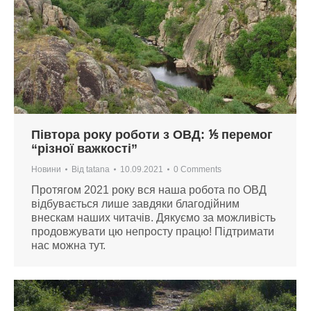
Півтора року роботи з ОВД: ⅕ перемог
“різної важкості”
Новини
Від
tatana
10.09.2021
0 Comments
Протягом 2021 року вся наша робота по ОВД
відбувається лише завдяки благодійним
внескам наших читачів. Дякуємо за можливість
продовжувати цю непросту працю! Підтримати
нас можна тут.