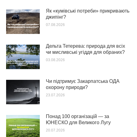
Як «кумівські потреби» прикривають
джипінг?
07.08.2026
Дельта Тетерева: природа для всіх
чи мисливські угіддя для обраних?
03.08.2026
Чи підтримує Закарпатська ОДА
охорону природи?
23.07.2026
Понад 100 організацій — за
ЮНЕСКО для Великого Лугу
20.07.2026