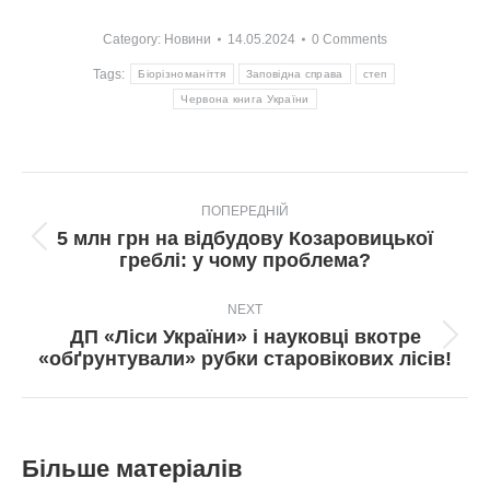
Category:
Новини
14.05.2024
0 Comments
Tags:
Біорізноманіття
Заповідна справа
степ
Червона книга України
Post
ПОПЕРЕДНІЙ
navigation
5 млн грн на відбудову Козаровицької
Попередній
греблі: у чому проблема?
пост:
NEXT
ДП «Ліси України» і науковці вкотре
Next
«обґрунтували» рубки старовікових лісів!
post:
Більше матеріалів