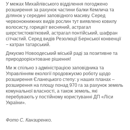
У межах Михайлівського відділення погоджено
розширення за рахунок частини балки Кемлича та
ділянок у середині заповідного масиву. Серед
червонокнижних видів рослин тут виявлено ковилу
волосисту, горицвіт весняний, астрагал
шерстистоквітковий, астрагал понтійський, шафран
сітчастий. Серед видів Резолюції Бернської конвенції
− катран татарський.
Дякуємо Новоодеський міській раді за позитивне та
природоорієнтоване рішення!
Ми ж спільно з адміністрацією заповідника та
Управлінням екології продовжуємо роботу щодо
розширення Єланецького степу: у наших планах –
розширення на площу понад 970 га за рахунок земель
комунальної власності, а також земель, які
перебувають у постійному користуванні ДП «Ліси
України».
Фото С. Канзиренко.