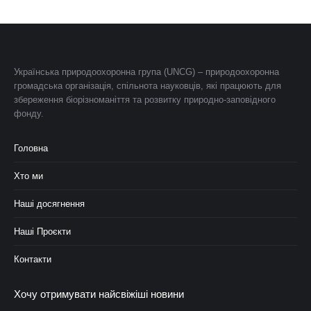
Українська природоохоронна група (UNCG) – природоохоронна
громадська організація, спільнота науковців, які працюють для
збереження біорізноманіття та розвитку природно-заповідного
фонду.
Головна
Хто ми
Наші досягнення
Наші Проєкти
Контакти
Хочу отримувати найсвіжіші новини