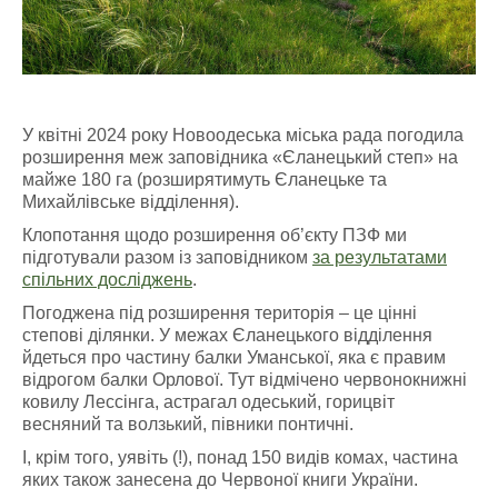
У квітні 2024 року Новоодеська міська рада погодила
розширення меж заповідника «Єланецький степ» на
майже 180 га (розширятимуть Єланецьке та
Михайлівське відділення).
Клопотання щодо розширення об’єкту ПЗФ ми
підготували разом із заповідником
за результатами
спільних досліджень
.
Погоджена під розширення територія – це цінні
степові ділянки. У межах Єланецького відділення
йдеться про частину балки Уманської, яка є правим
відрогом балки Орлової. Тут відмічено червонокнижні
ковилу Лессінга, астрагал одеський, горицвіт
весняний та волзький, півники понтичні.
І, крім того, уявіть (!), понад 150 видів комах, частина
яких також занесена до Червоної книги України.