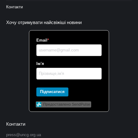
Контакти
Хочу отримувати найсвіжіші новини
Email
*
Ім'я
Підписатися
Предоставлено SendPulse
Контакти
press@uncg.org.ua