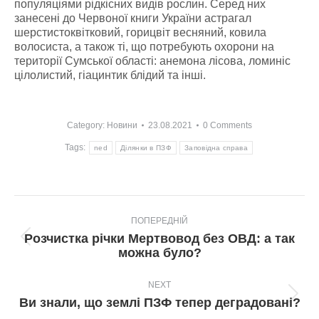
популяціями рідкісних видів рослин. Серед них
занесені до Червоної книги України астрагал
шерстистоквітковий, горицвіт весняний, ковила
волосиста, а також ті, що потребують охорони на
території Сумської області: анемона лісова, ломиніс
цілолистий, гіацинтик блідий та інші.
Category:
Новини
23.08.2021
0 Comments
Tags:
ned
Ділянки в ПЗФ
Заповідна справа
Post
ПОПЕРЕДНІЙ
navigation
Розчистка річки Мертвовод без ОВД: а так
Попередній
можна було?
пост:
NEXT
Next
Ви знали, що землі ПЗФ тепер деградовані?
post: