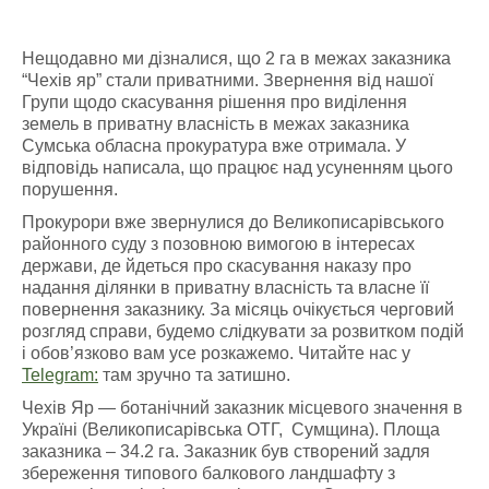
Нещодавно ми дізналися, що 2 га в межах заказника
“Чехів яр” стали приватними. Звернення від нашої
Групи щодо скасування рішення про виділення
земель в приватну власність в межах заказника
Сумська обласна прокуратура вже отримала. У
відповідь написала, що працює над усуненням цього
порушення.
Прокурори вже звернулися до Великописарівського
районного суду з позовною вимогою в інтересах
держави, де йдеться про скасування наказу про
надання ділянки в приватну власність та власне її
повернення заказнику. За місяць очікується черговий
розгляд справи, будемо слідкувати за розвитком подій
і обов’язково вам усе розкажемо. Читайте нас у
Telegram:
там зручно та затишно.
Чехів Яр — ботанічний заказник місцевого значення в
Україні (Великописарівська ОТГ, Сумщина). Площа
заказника – 34.2 га. Заказник був створений задля
збереження типового балкового ландшафту з