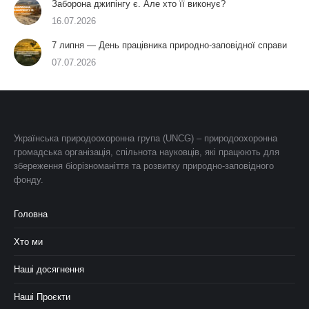
Заборона джипінгу є. Але хто її виконує?
16.07.2026
7 липня — День працівника природно-заповідної справи
07.07.2026
Українська природоохоронна група (UNCG) – природоохоронна
громадська організація, спільнота науковців, які працюють для
збереження біорізноманіття та розвитку природно-заповідного
фонду.
Головна
Хто ми
Наші досягнення
Наші Проєкти