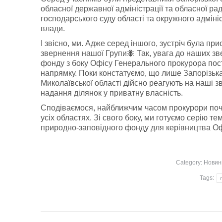
обласної державної адміністрації та обласної ра
господарського суду області та окружного адмін
влади.
І звісно, ми. Адже серед іншого, зустріч була п
звернення нашої Групи🐜 Так, увага до наших з
фонду з боку Офісу Генерального прокурора пос
напрямку. Поки констатуємо, що лише Запорізьк
Миколаївської області дійсно реагують на наші з
надання ділянок у приватну власність.
Сподіваємося, найближчим часом прокурори поч
усіх областях. Зі свого боку, ми готуємо серію т
природно-заповідного фонду для керівництва Оф
Category:
Новин
Tags:
Post