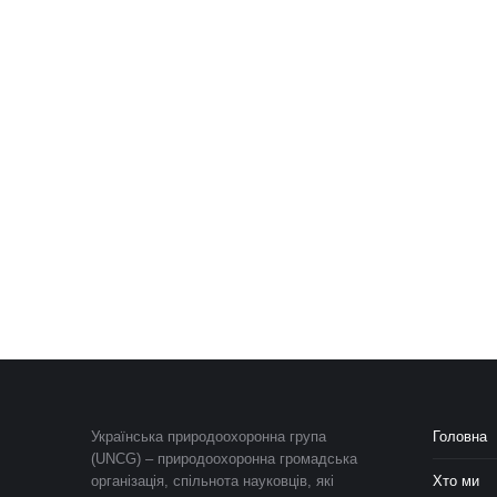
Українська природоохоронна група
Головна
(UNCG) – природоохоронна громадська
організація, спільнота науковців, які
Хто ми