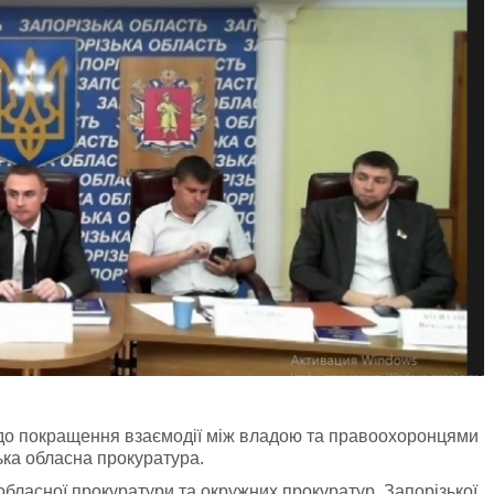
одо покращення взаємодії між владою та правоохоронцями
ька обласна прокуратура.
обласної прокуратури та окружних прокуратур, Запорізької