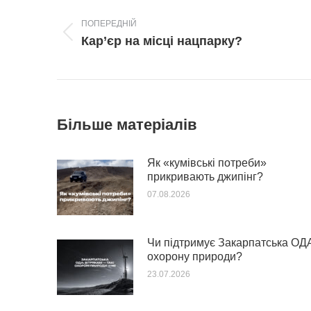
navigation
ПОПЕРЕДНІЙ
Попередній
Кар’єр на місці нацпарку?
пост:
Більше матеріалів
Як «кумівські потреби»
прикривають джипінг?
07.08.2026
Чи підтримує Закарпатська ОД
охорону природи?
23.07.2026