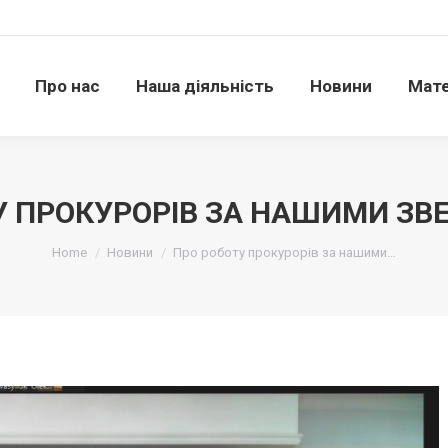
Про нас
Наша діяльність
Новини
Матері
Про нас
Наша діяльність
Новини
Мате
У ПРОКУРОРІВ ЗА НАШИМИ ЗВ
Ви тут:
Home
Новини
Про роботу прокурорів за нашими…