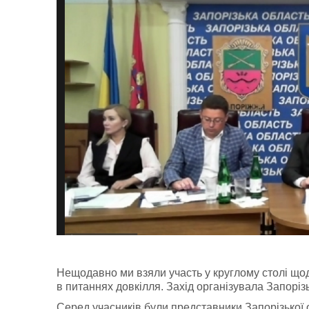
Нещодавно ми взяли участь у круглому столі щ
в питаннях довкілля. Захід організувала Запоріз
Серед учасників були представники Запорізької 