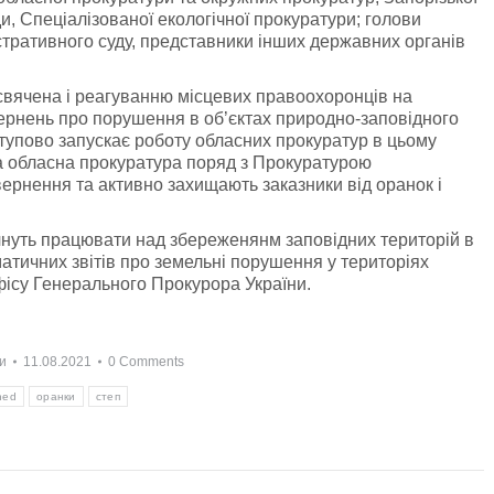
ди, Спеціалізованої екологічної прокуратури; голови
істративного суду, представники інших державних органів
рисвячена і реагуванню місцевих правоохоронців на
вернень про порушення в об’єктах природно-заповідного
тупово запускає роботу обласних прокуратур в цьому
а обласна прокуратура поряд з Прокуратурою
вернення та активно захищають заказники від оранок і
нуть працювати над збереженянм заповідних територій в
ематичних звітів про земельні порушення у територіях
ісу Генерального Прокурора України.
и
11.08.2021
0 Comments
ned
оранки
степ