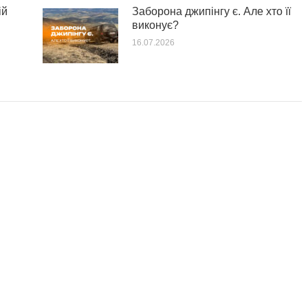
ій
Заборона джипінгу є. Але хто її
виконує?
16.07.2026