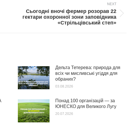
NEXT
Сьогодні вночі фермер розорав 22
Next
гектари охоронної зони заповідника
post:
«Стрільцівський степ»
Дельта Тетерева: природа для
всіх чи мисливські угіддя для
обраних?
03.08.2026
А
Понад 100 організацій — за
ЮНЕСКО для Великого Лугу
20.07.2026