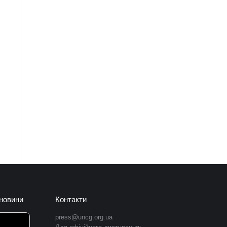
 новини
Контакти
press@uncg.org.ua