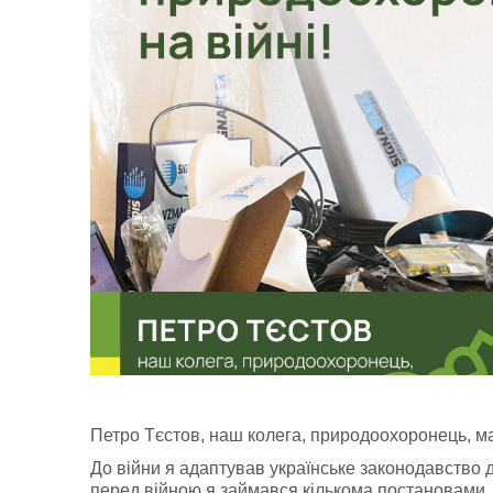
Петро Тєстов, наш колега, природоохоронець, м
До війни я адаптував українське законодавство 
перед війною я займався кількома постановами, я