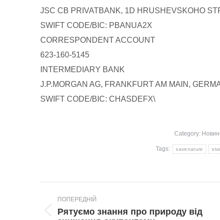
JSC CB PRIVATBANK, 1D HRUSHEVSKOHO STR.,
SWIFT CODE/BIC: PBANUA2X
CORRESPONDENT ACCOUNT
623-160-5145
INTERMEDIARY BANK
J.P.MORGAN AG, FRANKFURT AM MAIN, GERM
SWIFT CODE/BIC: CHASDEFX\
Category:
Новин
Tags:
savenature
sta
Post
ПОПЕРЕДНІЙ
navigation
Рятуємо знання про природу від
Попередній