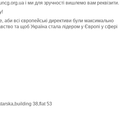
ncg.org.ua
і ми для зручності вишлемо вам реквізити.
у!
е, аби всі європейські директиви були максимально
вство та щоб Україна стала лідером у Європі у сфері
rska,building 38,flat 53