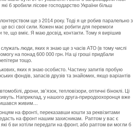
, які б зробили лісове господарство України більш
лонтерством ще з 2014 року. Тоді я це робив паралельно з
 це всі свої сили. Кожен має робити для перемоги
 те, що вміє. Я маю досвід, контакти. Тому я вирішив
 служать люди, яких я знаю ще з часів АТО (в тому числі
омогу на понад 600 000 грн. На ці гроші придбали
репітери тощо.
ськових, яких я знаю особисто. Частину запитів пробую
ьких фондів, запасів друзів та знайомих, якщо варіантів
томобілі, дрони, зв’язок, тепловізори, оптичні біноклі. Ці
 живуть. Наприклад, у нашого друга-природоохоронця вже
м лишався живим…
онцям на фронті, переказавши кошти за реквізитами
редасть на фронт нашим захисникам. Раптом у вас є
 які б ви хотіли передати на фронт, або раптом ви могли б