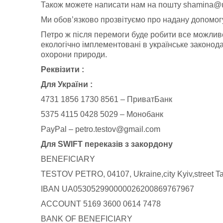
Також можете написати нам на пошту
shamina@u
Ми обов’язково прозвітуємо про надану допомог
Петро ж після перемоги буде робити все можлив
екологічно імплементовані в українське законода
охорони природи.
Реквізити :
Для України :
4731 1856 1730 8561 – ПриватБанк
5375 4115 0428 5029 – Монобанк
PayPal –
petro.testov@gmail.com
Для SWIFT переказів з закордону
BENEFICIARY
TESTOV PETRO, 04107, Ukraine,city Kyiv,street Tata
IBAN UA053052990000026200869767967
ACCOUNT 5169 3600 0614 7478
BANK OF BENEFICIARY