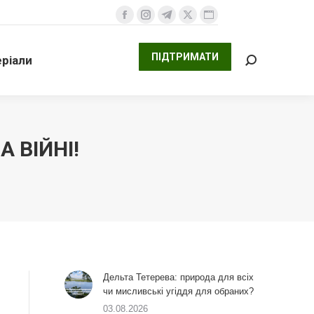
ПІДТРИМАТИ
али
Facebook
Instagram
Telegram
X
Website
Search:
сторінка
сторінка
сторінка
сторінка
сторінка
ПІДТРИМАТИ
ріали
відкривається
відкривається
відкривається
відкривається
відкривається
Search:
у
у
у
у
у
новому
новому
новому
новому
новому
вікні
вікні
вікні
вікні
вікні
 ВІЙНІ!
Дельта Тетерева: природа для всіх
чи мисливські угіддя для обраних?
03.08.2026