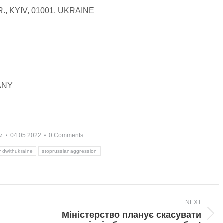
 KYIV, 01001, UKRAINE
ANY
и
04.05.2022
0 Comments
ndwithukraine
stoprussianaggression
NEXT
Міністерство планує скасувати
Next