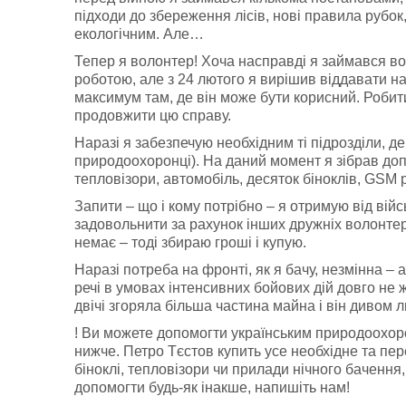
підходи до збереження лісів, нові правила рубок
екологічним. Але…
Тепер я волонтер! Хоча насправді я займався во
роботою, але з 24 лютого я вирішив віддавати на
максимум там, де він може бути корисний. Робити
продовжити цю справу.
Наразі я забезпечую необхідним ті підрозділи, де
природоохоронці). На даний момент я зібрав доп
тепловізори, автомобіль, десяток біноклів, GSM 
Запити – що і кому потрібно – я отримую від вій
задовольнити за рахунок інших дружніх волонтерс
немає – тоді збираю гроші і купую.
Наразі потреба на фронті, як я бачу, незмінна – ав
речі в умовах інтенсивних бойових дій довго не
двічі згоряла більша частина майна і він диво
! Ви можете допомогти українським природоохор
нижче. Петро Тєстов купить усе необхідне та пе
біноклі, тепловізори чи прилади нічного бачення,
допомогти будь-як інакше, напишіть нам!