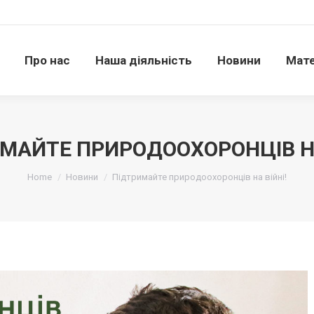
Про нас
Наша діяльність
Новини
Матері
Про нас
Наша діяльність
Новини
Мате
МАЙТЕ ПРИРОДООХОРОНЦІВ НА
Ви тут:
Home
Новини
Підтримайте природоохоронців на війні!