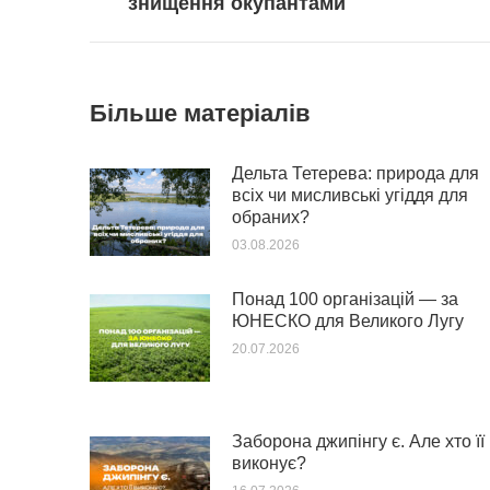
знищення окупантами
пост:
Більше матеріалів
Дельта Тетерева: природа для
всіх чи мисливські угіддя для
обраних?
03.08.2026
Понад 100 організацій — за
ЮНЕСКО для Великого Лугу
20.07.2026
Заборона джипінгу є. Але хто її
виконує?