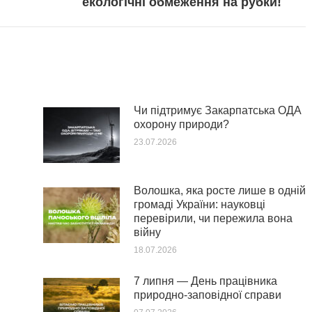
екологічні обмеження на рубки!
post:
Чи підтримує Закарпатська ОДА
охорону природи?
23.07.2026
Волошка, яка росте лише в одній
громаді України: науковці
перевірили, чи пережила вона
війну
18.07.2026
7 липня — День працівника
природно-заповідної справи