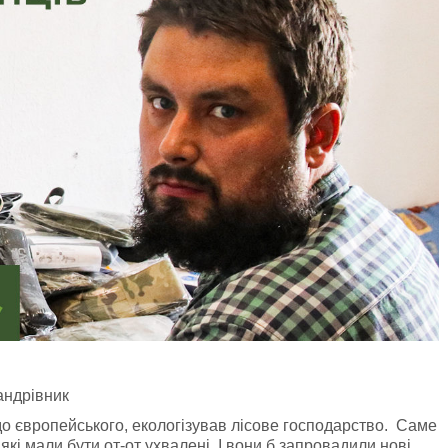
андрівник
до європейського, екологізував лісове господарство. Саме
кі мали бути от-от ухвалені. І вони б запровадили нові