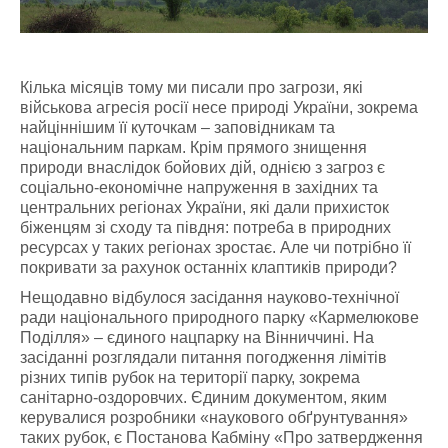
Кілька місяців тому ми писали про загрози, які
військова агресія росії несе природі України, зокрема
найціннішим її куточкам – заповідникам та
національним паркам. Крім прямого знищення
природи внаслідок бойових дій, однією з загроз є
соціально-економічне напруження в західних та
центральних регіонах України, які дали прихисток
біженцям зі сходу та півдня: потреба в природних
ресурсах у таких регіонах зростає. Але чи потрібно її
покривати за рахунок останніх клаптиків природи?
Нещодавно відбулося засідання науково-технічної
ради національного природного парку «Кармелюкове
Поділля» – єдиного нацпарку на Вінниччині. На
засіданні розглядали питання погодження лімітів
різних типів рубок на території парку, зокрема
санітарно-оздоровчих. Єдиним документом, яким
керувалися розробники «наукового обґрунтування»
таких рубок, є Постанова Кабміну «Про затвердження