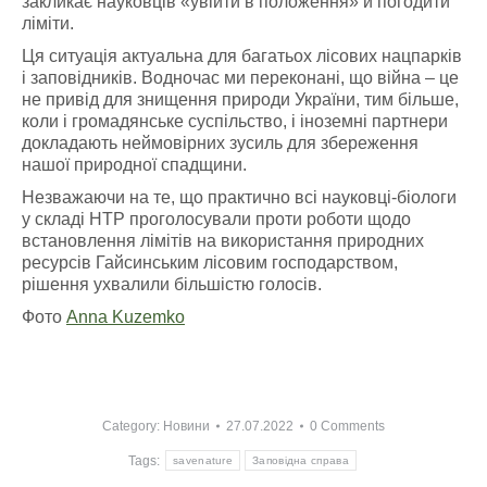
закликає науковців «увійти в положення» й погодити
ліміти.
Ця ситуація актуальна для багатьох лісових нацпарків
і заповідників. Водночас ми переконані, що війна – це
не привід для знищення природи України, тим більше,
коли і громадянське суспільство, і іноземні партнери
докладають неймовірних зусиль для збереження
нашої природної спадщини.
Незважаючи на те, що практично всі науковці-біологи
у складі НТР проголосували проти роботи щодо
встановлення лімітів на використання природних
ресурсів Гайсинським лісовим господарством,
рішення ухвалили більшістю голосів.
Фото
Anna Kuzemko
Category:
Новини
27.07.2022
0 Comments
Tags:
savenature
Заповідна справа