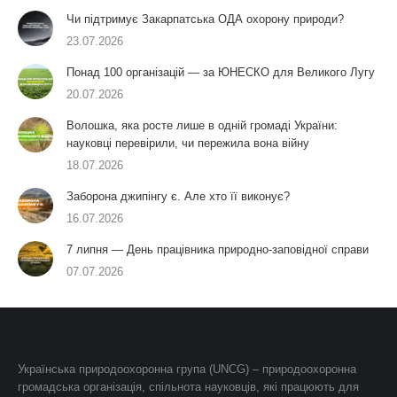
Чи підтримує Закарпатська ОДА охорону природи?
23.07.2026
Понад 100 організацій — за ЮНЕСКО для Великого Лугу
20.07.2026
Волошка, яка росте лише в одній громаді України:
науковці перевірили, чи пережила вона війну
18.07.2026
Заборона джипінгу є. Але хто її виконує?
16.07.2026
7 липня — День працівника природно-заповідної справи
07.07.2026
Українська природоохоронна група (UNCG) – природоохоронна
громадська організація, спільнота науковців, які працюють для