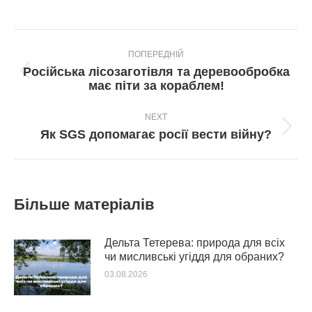
Post
ПОПЕРЕДНІЙ
navigation
Російська лісозаготівля та деревообробка
Попередній
має піти за кораблем!
пост:
NEXT
Next
Як SGS допомагає росії вести війну?
post:
Більше матеріалів
Дельта Тетерева: природа для всіх
чи мисливські угіддя для обраних?
03.08.2026