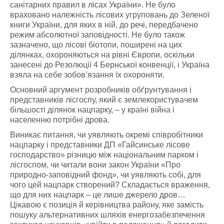
санітарних правил в лісах України». Не було
враховано належність лісових угруповань до Зеленої
книги України, для яких в ній, до речі, передбачено
режим абсолютної заповідності. Не було також
зазначено, що лісові біотопи, поширені на цих
ділянках, охороняються на рівні Європи, оскільки
занесені до Резолюції 4 Бернської конвенції, і Україна
взяла на себе зобов’язання їх охороняти.
Основний аргумент розробників обґрунтування і
представників лісгоспу, який є землекористувачем
більшості ділянок нацпарку, – у країні війна і
населенню потрібні дрова.
Виникає питання, чи уявляють окремі співробітники
нацпарку і представники ДП «Гайсинське лісове
господарство» різницю між національним парком і
лісгоспом, чи читали вони закон України «Про
природно-заповідний фонд», чи уявляють собі, для
чого цей нацпарк створений? Складається враження,
що для них нацпарк – це лише джерело дров…
Цікавою є позиція й керівництва району, яке замість
пошуку альтернативних шляхів енергозабезпечення