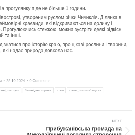
а прогулянку піде не більше 1 години.
вострові, утвореним руслом річки Чичиклія. Ділянка в
ймовірні краєвиди, які відкриваються на долину і
 Прогулюючись стежкою, можна зустріти деякі рідкісні
й та інші.
ізнатися про історію краю, про цікаві рослини і тварини,
и, які надає природа довкола нас.
и
25.10.2024
0 Comments
емні_послуги
Заповідна справа
степ
степи_миколаївщина
NEXT
Прибужанівська громада на
Next
Миколаївщині погодила створення