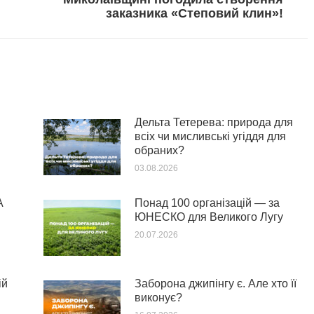
post:
заказника «Степовий клин»!
Дельта Тетерева: природа для
всіх чи мисливські угіддя для
обраних?
03.08.2026
А
Понад 100 організацій — за
ЮНЕСКО для Великого Лугу
20.07.2026
ій
Заборона джипінгу є. Але хто її
виконує?