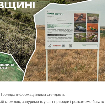
Троянд» інформаційними стендами.
ій стежкою, зануримо їх у світ природи і розкажемо багато