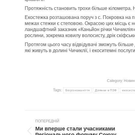
Протяжність становить трохи більше кілометра. Н
Екостежка розташована поруч з с. Покровка на пі
межах стежки є степовою. Окрасою цих місць є не
ландшафтний заказник «Каньйон річки Чичиклія».
рослини, зокрема ковилу волосисту, дрік скіфськи
Протягом цього часу відвідувачі зможуть більше д
які живуть в долині Чичиклії, і екоситемні послуг
Category:
Новин
Tags:
Біорізноманіття
Ділянки в ПЗФ
екосист
Post
ПОПЕРЕДНІЙ
navigation
Ми вперше стали учасниками
Попередній
Регіонального форуму Союзу