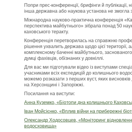
Попри прес-конференції, брифінги й публікації, н
інша державна або наукова установа не змогла 
Міжнародна науково-практична конференція «Кат
перспектива майбутнього» зібрала понад 50 науко
каховського теракту.
Конференція перетворилась на справжню професі
рішення ухвалить держава щодо цієї території,
комплексному баченні майбутнього, заснованого н
думці фахівців, обізнаних у довкіллі.
Для вас ми підготували відео із виступами спеціа
учасниками всіх експедицій до колишнього водос
можемо розказати з перших вуст, яких висновків
на Херсонщині і Запоріжжі.
Посилання на виступи:
Анна Куземко, «Біотопи дна колишнього Каховс
Іван Мойсієнко, «Вплив війни на прибережні бі
Олександр Ходосовцев, «Моніторинг відновленн
водосховища»