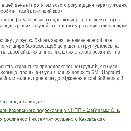
і в цей день ні протягом всього року від дня теракту жодна
зробити такий важливий крок.
астрофа Каховського водосховища: рік «Післязавтра» і
вців з різних галузей, які протягом року вивчали наслідки
йну дискусію. Звісно, зараз ще немає ясності, яке
 але ми щиро бажаємо, щоб це рішення ґрунтувалось на
а європейських цінностях, цілях сталого розвитку і на
лістів Української природоохоронної групи🐜, які були
ховища, про які ви чули з наших нових та ЗМІ. Нарешті
 дійшли колеги, провівши дослідження в зоні бойових дій
ького водосховища»
отопи Каховського водосховища в НПП «Кам’янська Січ»
я рослинності на землях осушеного Каховського