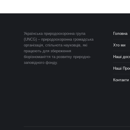
Українська природоохоронна група
Головна
(UNCG) – природоохоронна громадська
організація, спільнота науковців, які
Хто ми
працюють для збереження
біорізноманіття та розвитку природно-
Наші дос
заповідного фонду.
Наші Про
Контакти