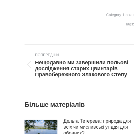
Category:
Новин
Tags
Post
ПОПЕРЕДНІЙ
navigation
Нещодавно ми завершили польові
Попередній
дослідження старих цвинтарів
пост:
Правобережного Злакового Степу
Більше матеріалів
Дельта Тетерева: природа для
всіх чи мисливські угіддя для
обраних?