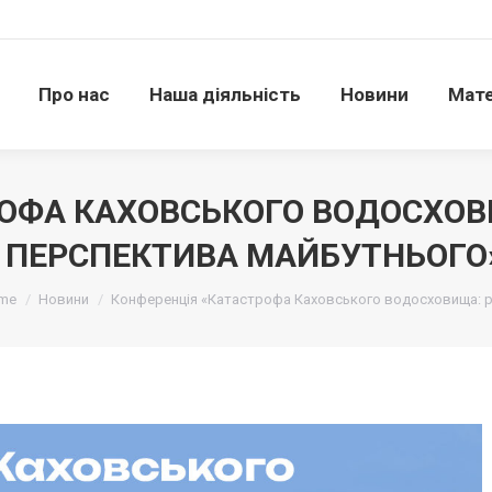
Про нас
Наша діяльність
Новини
Матері
Про нас
Наша діяльність
Новини
Мате
ОФА КАХОВСЬКОГО ВОДОСХОВИ
І ПЕРСПЕКТИВА МАЙБУТНЬОГО
 тут:
me
Новини
Конференція «Катастрофа Каховського водосховища: р