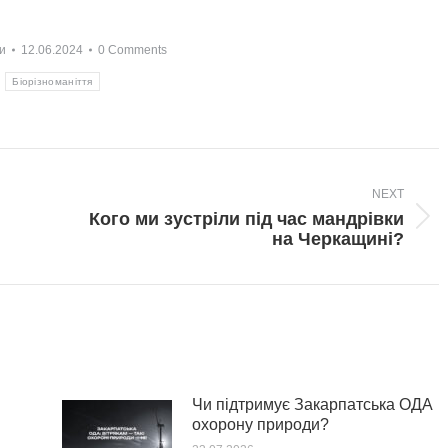
и
12.06.2024
0 Comments
:
Біорізноманіття
NEXT
Кого ми зустріли під час мандрівки
Next
на Черкащині?
post:
Чи підтримує Закарпатська ОДА
охорону природи?