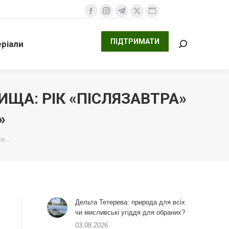
ПІДТРИМАТИ
али
Facebook
Instagram
Telegram
X
Website
Search:
сторінка
сторінка
сторінка
сторінка
сторінка
ПІДТРИМАТИ
ріали
відкривається
відкривається
відкривається
відкривається
відкривається
Search:
у
у
у
у
у
новому
новому
новому
новому
новому
вікні
вікні
вікні
вікні
вікні
ЩА: РІК «ПІСЛЯЗАВТРА»
»
ік…
Дельта Тетерева: природа для всіх
чи мисливські угіддя для обраних?
03.08.2026