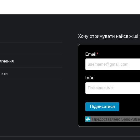
Хочу отримувати найсвіжіші
Email
*
ягнення
єкти
Ім'я
Підписатися
Предоставлено SendPulse