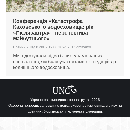
Конференція «Катастрофа
Каховського водосховища: рік
«Післязавтра» і перспектива
майбутнього»
Новини
Від
Юлія
12.06.2024
0 Comments
Ми підготували відео із виступами наших
спеціалістів, які були учасниками експедицій до
колишнього водосховища.
Українська природоохоронна група - 2026
Охорона природи: заповідна справа, охорона лісів, оцінка впливу на
довкілля, біорізноманіття, мережа Емеральд.