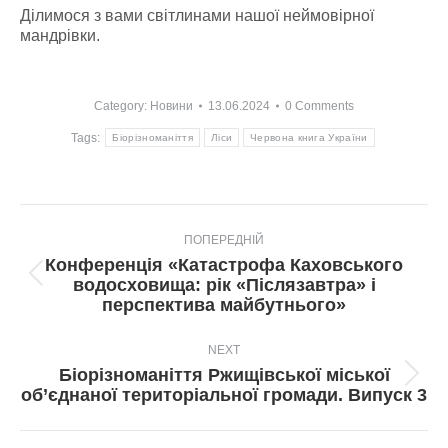
Ділимося з вами світлинами нашої неймовірної
мандрівки.
Category:
Новини
13.06.2024
0 Comments
Tags:
Біорізноманіття
Ліси
Червона книга України
Post
ПОПЕРЕДНІЙ
navigation
Конференція «Катастрофа Каховського
Попередній
водосховища: рік «Післязавтра» і
пост:
перспектива майбутнього»
NEXT
Біорізноманіття Ржищівської міської
Next
об’єднаної територіальної громади. Випуск 3
post: