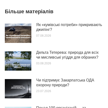
Більше матеріалів
Як «кумівські потреби» прикривають
джипінг?
07.08.2026
Дельта Тетерева: природа для всіх
чи мисливські угіддя для обраних?
03.08.2026
Чи підтримує Закарпатська ОДА
охорону природи?
23.07.2026
Понад 100 організацій — за