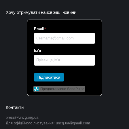
Хочу отримувати найсвіжіші новини
Email
*
Ім'я
Підписатися
Предоставлено SendPulse
Контакти
press@uncg.org.ua
Для офіційного листування:
uncg.ua@gmail.com