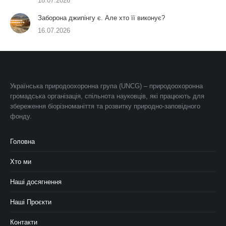
18.07.2026
Заборона джипінгу є. Але хто її виконує?
16.07.2026
Українська природоохоронна група (UNCG) – природоохоронна
громадська організація, спільнота науковців, які працюють для
збереження біорізноманіття та розвитку природно-заповідного
фонду.
Головна
Хто ми
Наші досягнення
Наші Проєкти
Контакти