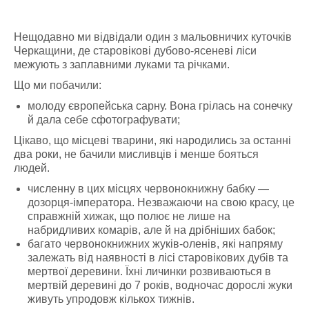
Нещодавно ми відвідали один з мальовничих куточків
Черкащини, де старовікові дубово-ясеневі ліси
межують з заплавними луками та річками.
Що ми побачили:
молоду європейська сарну. Вона грілась на сонечку
й дала себе сфотографувати;
Цікаво, що місцеві тварини, які народились за останні
два роки, не бачили мисливців і менше бояться
людей.
численну в цих місцях червонокнижну бабку —
дозорця-імператора. Незважаючи на свою красу, це
справжній хижак, що полює не лише на
набридливих комарів, але й на дрібніших бабок;
багато червонокнижних жуків-оленів, які напряму
залежать від наявності в лісі старовікових дубів та
мертвої деревини. Їхні личинки розвиваються в
мертвій деревині до 7 років, водночас дорослі жуки
живуть упродовж кількох тижнів.