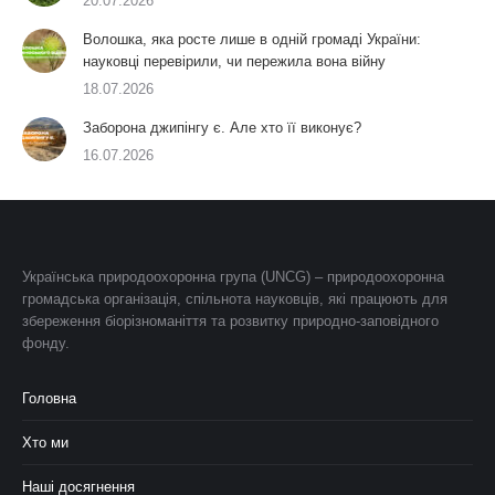
20.07.2026
Волошка, яка росте лише в одній громаді України:
науковці перевірили, чи пережила вона війну
18.07.2026
Заборона джипінгу є. Але хто її виконує?
16.07.2026
Українська природоохоронна група (UNCG) – природоохоронна
громадська організація, спільнота науковців, які працюють для
збереження біорізноманіття та розвитку природно-заповідного
фонду.
Головна
Хто ми
Наші досягнення