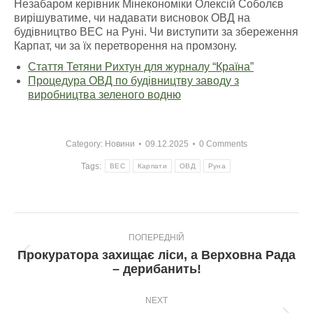
Незабаром керівник Мінекономіки Олексій Соболєв
вирішуватиме, чи надавати висновок ОВД на
будівництво ВЕС на Руні. Чи виступити за збереження
Карпат, чи за їх перетворення на промзону.
Стаття Тетяни Рихтун для журналу “Країна”
Процедура ОВД по будівництву заводу з
виробництва зеленого водню
Category:
Новини
09.12.2025
0 Comments
Tags:
ВЕС
Карпати
ОВД
Руна
Post
ПОПЕРЕДНІЙ
navigation
Прокуратора захищає ліси, а Верховна Рада
Попередній
– дерибанить!
пост:
NEXT