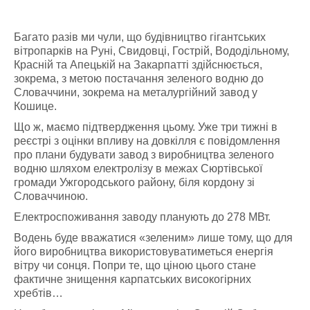
Багато разів ми чули, що будівництво гігантських
вітропарків на Руні, Свидовці, Гострій, Вододільному,
Красній та Апецькій на Закарпатті здійснюється,
зокрема, з метою постачання зеленого водню до
Словаччини, зокрема на металургійний завод у
Кошице.
Що ж, маємо підтвердження цьому. Уже три тижні в
реєстрі з оцінки впливу на довкілля є повідомлення
про плани будувати завод з виробництва зеленого
водню шляхом електролізу в межах Сюртівської
громади Ужгородського району, біля кордону зі
Словаччиною.
Електроспоживання заводу планують до 278 МВт.
Водень буде вважатися «зеленим» лише тому, що для
його виробництва використовуватиметься енергія
вітру чи сонця. Попри те, що ціною цього стане
фактичне знищення карпатських високогірних
хребтів…