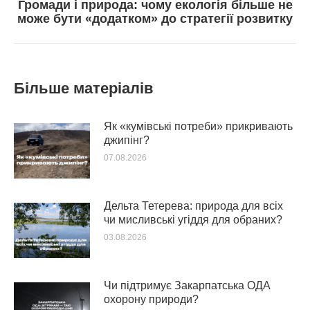
Громади і природа: чому екологія більше не
Next
може бути «додатком» до стратегії розвитку
post:
Більше матеріалів
Як «кумівські потреби» прикривають
джипінг?
07.08.2026
Дельта Тетерева: природа для всіх
чи мисливські угіддя для обраних?
03.08.2026
Чи підтримує Закарпатська ОДА
охорону природи?