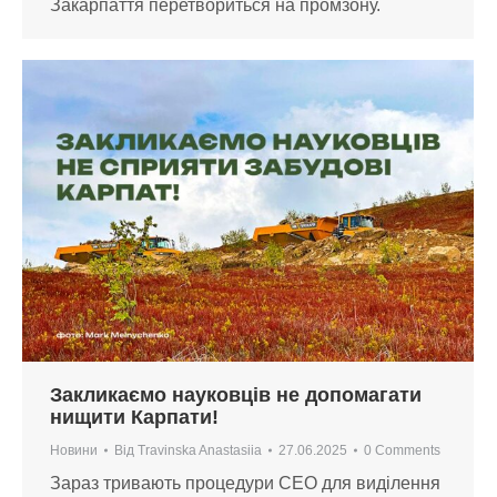
Закарпаття перетвориться на промзону.
Закликаємо науковців не допомагати
нищити Карпати!
Новини
Від
Travinska Anastasiia
27.06.2025
0 Comments
Зараз тривають процедури СЕО для виділення