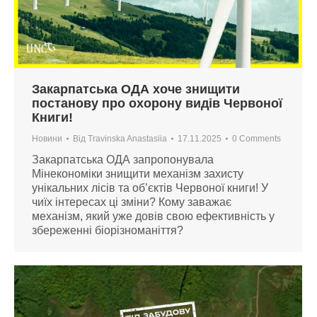
Закарпатська ОДА хоче знищити
постанову про охорону видів Червоної
Книги!
Новини
Від
Travinska Anastasiia
17.11.2025
0 Comments
Закарпатська ОДА запропонувала
Мінекономіки знищити механізм захисту
унікальних лісів та об’єктів Червоної книги! У
чиїх інтересах ці зміни? Кому заважає
механізм, який уже довів свою ефективність у
збереженні біорізноманіття?