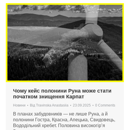
Чому кейс полонини Руна може стати
початком знищення Карпат
Новини
Від
Travinska Anastasiia
23.09.2025
0 Comments
В планах забудовників — не лише Руна, а й
полонини Гостра, Красна, Апецька, Свидовець,
Вододільний хребет. Половина високогір’я