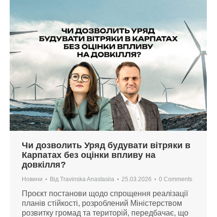
Чи дозволить Уряд будувати вітряки в
Карпатах без оцінки впливу на
довкілля?
Новини
Від
Travinska Anastasiia
25.03.2026
0 Comments
Проєкт постанови щодо спрощення реалізації
планів стійкості, розроблений Міністерством
розвитку громад та територій, передбачає, що