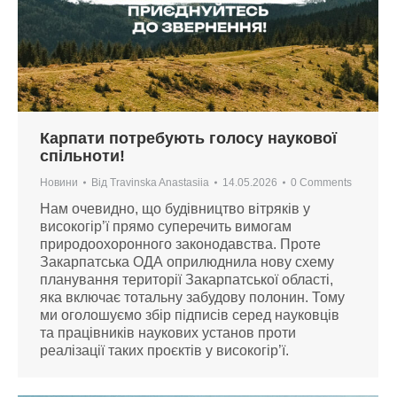
Карпати потребують голосу наукової
спільноти!
Новини
Від
Travinska Anastasiia
14.05.2026
0 Comments
Нам очевидно, що будівництво вітряків у
високогір’ї прямо суперечить вимогам
природоохоронного законодавства. Проте
Закарпатська ОДА оприлюднила нову схему
планування території Закарпатської області,
яка включає тотальну забудову полонин. Тому
ми оголошуємо збір підписів серед науковців
та працівників наукових установ проти
реалізації таких проєктів у високогір’ї.