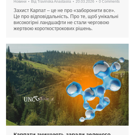
Новини
Від
Travinska Anastasiia
20.03.2026
0 Comments
Захист Карпат – це не про «заборонити все».
Це про відповідальність. Про те, щоб унікальні
високогірні ландшафти не стали черговою
жертвою короткострокових рішень.
Карпати знищують заради зеленого