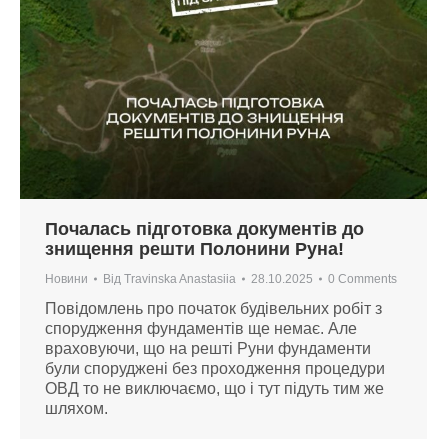
Почалась підготовка документів до
знищення решти Полонини Руна!
Новини
Від
Travinska Anastasiia
28.10.2025
0 Comments
Повідомлень про початок будівельних робіт з
спорудження фундаментів ще немає. Але
враховуючи, що на решті Руни фундаменти
були споруджені без проходження процедури
ОВД то не виключаємо, що і тут підуть тим же
шляхом.