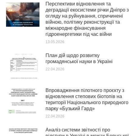
Перспективи відновлення та
деградації екосистеми річки Дніпро з
огляду на руйнування, спричинені
війною, політику реконструкції та
міжнародне фінансування
гідроенергетики під час війни
13.05.2026
План дій щодо розвитку
громадянської науки в Україні
22.04.2026
Впровадження пілотного проєкту з
відновлення степових біотопів на
території Національного природного
парку «Бузький Гард»
22.04.2026
Аналіз системи звітності про
відступи в Україні в межах Бернської