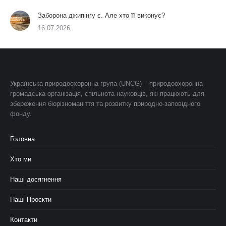
Заборона джипінгу є. Але хто її виконує?
16.07.2026
Українська природоохоронна група (UNCG) – природоохоронна
громадська організація, спільнота науковців, які працюють для
збереження біорізноманіття та розвитку природно-заповідного
фонду.
Головна
Хто ми
Наші досягнення
Наші Проєкти
Контакти