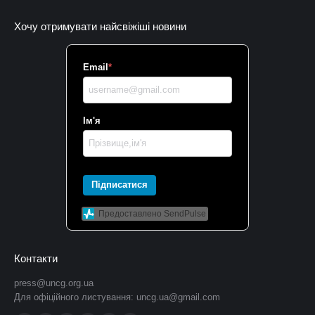
Хочу отримувати найсвіжіші новини
Email
*
Ім'я
Підписатися
Предоставлено SendPulse
Контакти
press@uncg.org.ua
Для офіційного листування:
uncg.ua@gmail.com