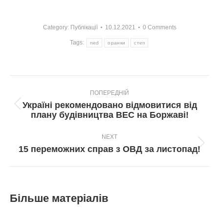
Category:
Публікації
10.12.2021
0 Comments
Tags:
ned
оранки
степ
Post
ПОПЕРЕДНІЙ
navigation
Україні рекомендовано відмовитися від
Попередній
плану будівництва ВЕС на Боржаві!
пост:
NEXT
Next
15 переможних справ з ОВД за листопад!
post:
Більше матеріалів