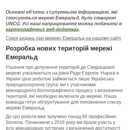
Основні об’єкти з супутньою інформацією
, які
стосуються мережі Емераль
д, були створені
UNCG
. У
сі наші напрацювання можна побачити
в
картографічних
веб-додатках
.
Серія видань про мережу Емеральд на нашому сайті
Розробка нових територій мережі
Емеральд
Рішення про долучення територій до Смарагдової
мережі ухвалюються на рівні Ради Європи. Наразі в
Україні цією роботою займається лише Українська
природоохоронна група: ми є учасниками
міжнародного біогеографічного процесу з визначення
територій, які необхідно включати до мережі. Наша
команда готує обґрунтування для поповнення списку
мережі Емеральд.
До цієї роботи вже залучено понад 60 професійних
біологів. Починаючи з 2016 року ми брали участь у
всіх міжнародних зустрічах з визначення достатності