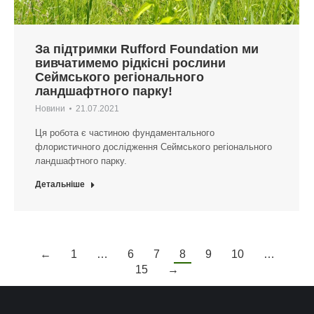
За підтримки Rufford Foundation ми
вивчатимемо рідкісні рослини
Сеймського регіонального
ландшафтного парку!
Новини
21.07.2021
Ця робота є частиною фундаментального
флористичного дослідження Сеймського регіонального
ландшафтного парку.
Детальніше
←
1
…
6
7
8
9
10
…
15
→