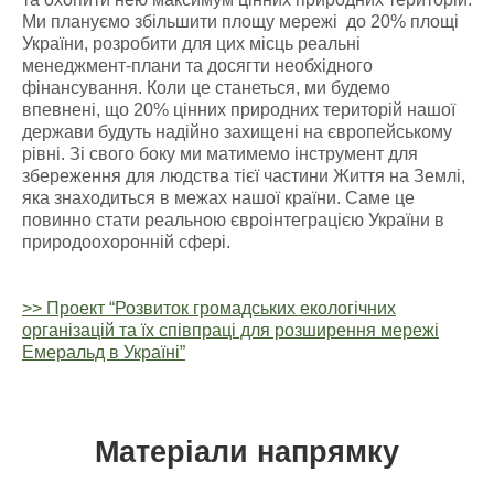
Ми плануємо збільшити площу мережі до 20% площі
України, розробити для цих місць реальні
менеджмент-плани та досягти необхідного
фінансування. Коли це станеться, ми будемо
впевнені, що 20% цінних природних територій нашої
держави будуть надійно захищені на європейському
рівні. Зі свого боку ми матимемо інструмент для
збереження для людства тієї частини Життя на Землі,
яка знаходиться в межах нашої країни. Саме це
повинно стати реальною євроінтеграцією України в
природоохоронній сфері.
>> Проект “Розвиток громадських екологічних
організацій та їх співпраці для розширення мережі
Емеральд в Україні”
Матеріали напрямку