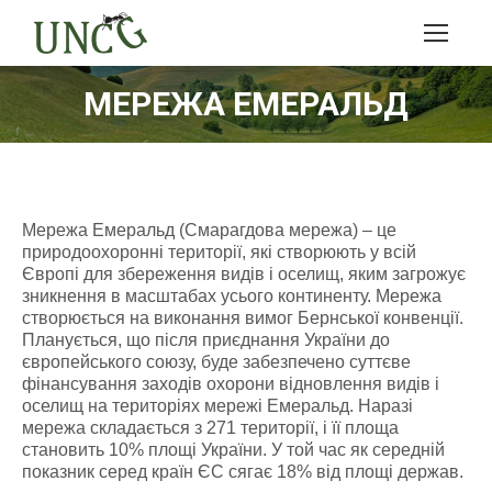
МЕРЕЖА ЕМЕРАЛЬД
Мережа Емеральд (Смарагдова мережа) – це
природоохоронні території, які створюють у всій
Європі для збереження видів і оселищ, яким загрожує
зникнення в масштабах усього континенту. Мережа
створюється на виконання вимог Бернської конвенції.
Планується, що після приєднання України до
європейського союзу, буде забезпечено суттєве
фінансування заходів охорони відновлення видів і
оселищ на територіях мережі Емеральд. Наразі
мережа складається з 271 території, і її площа
становить 10% площі України. У той час як середній
показник серед країн ЄС сягає 18% від площі держав.