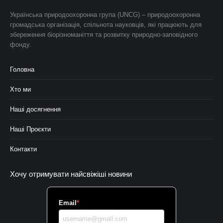
Українська природоохоронна група (UNCG) – природоохоронна
громадська організація, спільнота науковців, які працюють для
збереження біорізноманіття та розвитку природно-заповідного
фонду.
Головна
Хто ми
Наші досягнення
Наші Проєкти
Контакти
Хочу отримувати найсвіжіші новини
Email
*