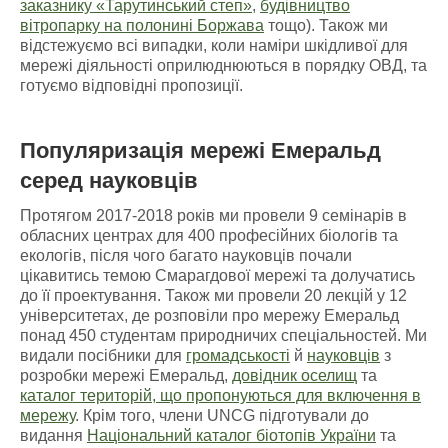
заказнику «Тарутинський степ»
,
будівництво
вітропарку на полонині Боржава
тощо). Також ми
відстежуємо всі випадки, коли наміри шкідливої для
мережі діяльності оприлюднюються в порядку ОВД, та
готуємо відповідні пропозиції.
Популяризація мережі Емеральд
серед науковців
Протягом 2017-2018 років ми провели 9 семінарів в
обласних центрах для 400 професійних біологів та
екологів, після чого багато науковців почали
цікавитись темою Смарагдової мережі та долучатись
до її проектування. Також ми провели 20 лекцій у 12
університетах, де розповіли про мережу Емеральд
понад 450 студентам природничих спеціальностей. Ми
видали посібники для
громадськості
й
науковців
з
розробки мережі Емеральд,
довідник оселищ
та
каталог територій, що пропонуються для включення в
мережу
. Крім того, члени UNCG підготували до
видання
Національний каталог біотопів України
та