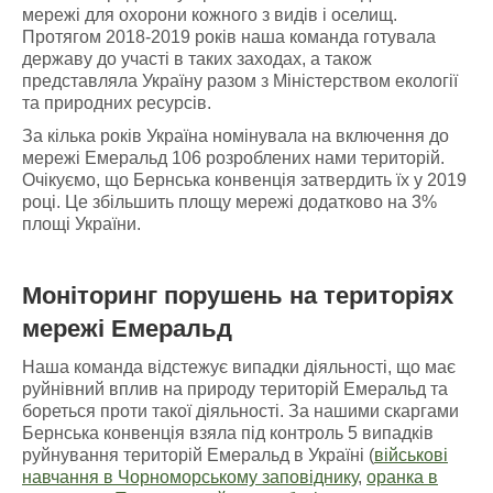
мережі для охорони кожного з видів і оселищ.
Протягом 2018-2019 років наша команда готувала
державу до участі в таких заходах, а також
представляла Україну разом з Міністерством екології
та природних ресурсів.
За кілька років Україна номінувала на включення до
мережі Емеральд 106 розроблених нами територій.
Очікуємо, що Бернська конвенція затвердить їх у 2019
році. Це збільшить площу мережі додатково на 3%
площі України.
Моніторинг порушень
на
територіях
мережі Емеральд
Наша команда відстежує випадки діяльності, що має
руйнівний вплив на природу територій Емеральд та
бореться проти такої діяльності. За нашими скаргами
Бернська конвенція взяла під контроль 5 випадків
руйнування територій Емеральд в Україні (
військові
навчання в Чорноморському заповіднику
,
оранка в