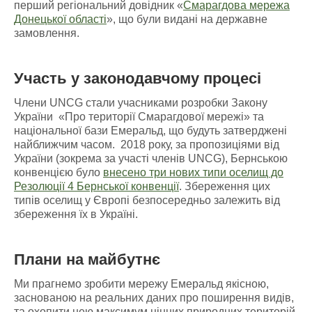
перший регіональний довідник «
Смарагдова мережа
Донецької області
», що були видані на державне
замовлення.
Участь у законодавчому процесі
Члени UNCG стали учасниками розробки Закону
України «Про території Смарагдової мережі» та
національної бази Емеральд, що будуть затверджені
найближчим часом. 2018 року, за пропозиціями від
України (зокрема за участі членів UNCG), Бернською
конвенцією було
внесено три нових типи оселищ до
Резолюції 4 Бернської конвенції
. Збереження цих
типів оселищ у Європі безпосередньо залежить від
збереження їх в Україні.
Плани на майбутнє
Ми прагнемо зробити мережу Емеральд якісною,
заснованою на реальних даних про поширення видів,
та охопити нею максимум цінних природних територій.