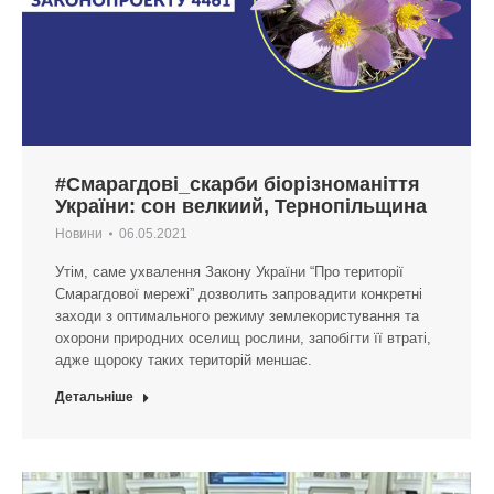
#Смарагдові_скарби біорізноманіття
України: сон велкиий, Тернопільщина
Новини
06.05.2021
Утім, саме ухвалення Закону України “Про території
Смарагдової мережі” дозволить запровадити конкретні
заходи з оптимального режиму землекористування та
охорони природних оселищ рослини, запобігти її втраті,
адже щороку таких територій меншає.
Детальніше