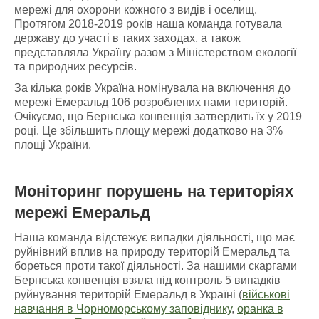
мережі для охорони кожного з видів і оселищ.
Протягом 2018-2019 років наша команда готувала
державу до участі в таких заходах, а також
представляла Україну разом з Міністерством екології
та природних ресурсів.
За кілька років Україна номінувала на включення до
мережі Емеральд 106 розроблених нами територій.
Очікуємо, що Бернська конвенція затвердить їх у 2019
році. Це збільшить площу мережі додатково на 3%
площі України.
Моніторинг порушень
на
територіях
мережі Емеральд
Наша команда відстежує випадки діяльності, що має
руйнівний вплив на природу територій Емеральд та
бореться проти такої діяльності. За нашими скаргами
Бернська конвенція взяла під контроль 5 випадків
руйнування територій Емеральд в Україні (
військові
навчання в Чорноморському заповіднику
,
оранка в