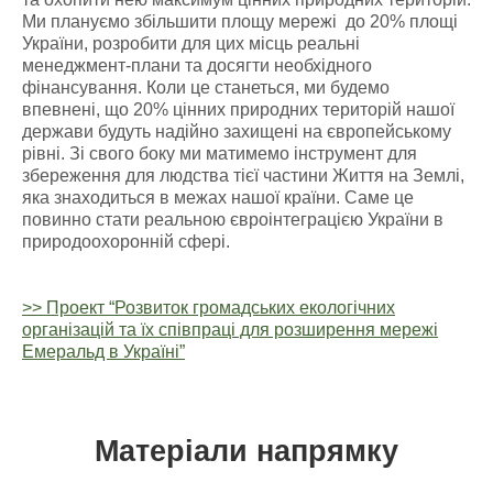
Ми плануємо збільшити площу мережі до 20% площі
України, розробити для цих місць реальні
менеджмент-плани та досягти необхідного
фінансування. Коли це станеться, ми будемо
впевнені, що 20% цінних природних територій нашої
держави будуть надійно захищені на європейському
рівні. Зі свого боку ми матимемо інструмент для
збереження для людства тієї частини Життя на Землі,
яка знаходиться в межах нашої країни. Саме це
повинно стати реальною євроінтеграцією України в
природоохоронній сфері.
>> Проект “Розвиток громадських екологічних
організацій та їх співпраці для розширення мережі
Емеральд в Україні”
Матеріали напрямку