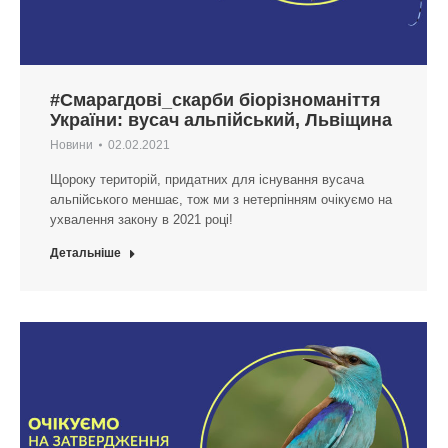
#Смарагдові_скарби біорізноманіття
України: вусач альпійський, Львіщина
Новини
02.02.2021
Щороку територій, придатних для існування вусача
альпійського меншає, тож ми з нетерпінням очікуємо на
ухвалення закону в 2021 році!
Детальніше