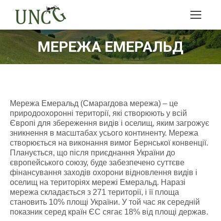
МЕРЕЖА ЕМЕРАЛЬД
Мережа Емеральд (Смарагдова мережа) – це
природоохоронні території, які створюють у всій
Європі для збереження видів і оселищ, яким загрожує
зникнення в масштабах усього континенту. Мережа
створюється на виконання вимог Бернської конвенції.
Планується, що після приєднання України до
європейського союзу, буде забезпечено суттєве
фінансування заходів охорони відновлення видів і
оселищ на територіях мережі Емеральд. Наразі
мережа складається з 271 території, і її площа
становить 10% площі України. У той час як середній
показник серед країн ЄС сягає 18% від площі держав.