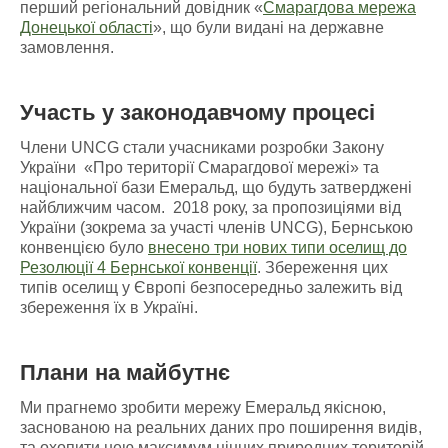
перший регіональний довідник «
Смарагдова мережа
Донецької області
», що були видані на державне
замовлення.
Участь у законодавчому процесі
Члени UNCG стали учасниками розробки Закону
України «Про території Смарагдової мережі» та
національної бази Емеральд, що будуть затверджені
найближчим часом. 2018 року, за пропозиціями від
України (зокрема за участі членів UNCG), Бернською
конвенцією було
внесено три нових типи оселищ до
Резолюції 4 Бернської конвенції
. Збереження цих
типів оселищ у Європі безпосередньо залежить від
збереження їх в Україні.
Плани на майбутнє
Ми прагнемо зробити мережу Емеральд якісною,
заснованою на реальних даних про поширення видів,
та охопити нею максимум цінних природних територій.