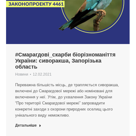
#Смарагдові_скарби біорізноманіття
України: сиворакша, Запорізька
область
Новини
12.02.2021
Переважна більшість місць, де трапляється сиворакша,
включені до Смарагдової мережі або номіновані для
включення у неї. Утім, до ухвалення Закону України
“Про території Смарагдової мережі” запровадити
конкретні заходи з охорони природних оселищ цього
унікального виду неможливо.
Детальніше