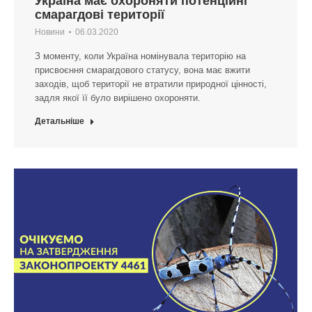
Україна має охороняти потенційні
смарагдові території
Новини
06.03.2020
З моменту, коли Україна номінувала територію на
присвоєння смарагдового статусу, вона має вжити
заходів, щоб території не втратили природної цінності,
задля якої її було вирішено охороняти.
Детальніше