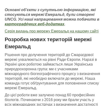
Основні об’єкти з супутньою інформацією
, які
стосуються мережі Емераль
д, були створені
UNCG
. У
сі наші напрацювання можна побачити
в
картографічних
веб-додатках
.
Серія видань про мережу Емеральд на нашому сайті
Розробка нових територій мережі
Емеральд
Рішення про долучення територій до Смарагдової
мережі ухвалюються на рівні Ради Європи. Наразі в
Україні цією роботою займається лише Українська
природоохоронна група: ми є учасниками
міжнародного біогеографічного процесу з визначення
територій, які необхідно включати до мережі. Наша
команда готує обґрунтування для поповнення списку
мережі Емеральд.
До цієї роботи вже залучено понад 60 професійних
біологів. Починаючи з 2016 року ми брали участь у
всіх міжнародних зустрічах з визначення достатності