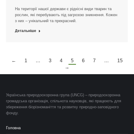
На території нашої держави є рідкісні види тварин та
рослин, які перебувають під загрозою зникнення. Кожен
з них – унікальний та прекрасний.
Детальніше
←
1
…
3
4
5
6
7
…
15
→
Українська природоохоронна група (UNCG) – природоохоронна
громадська організація, спільнота науковців, які працюють для
збереження біорізноманіття та розвитку природно-заповідного
фонду.
Головна