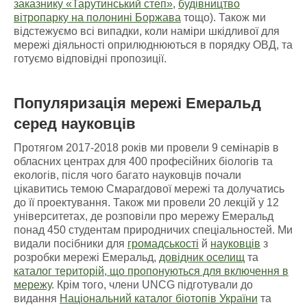
заказнику «Тарутинський степ»
,
будівництво
вітропарку на полонині Боржава
тощо). Також ми
відстежуємо всі випадки, коли наміри шкідливої для
мережі діяльності оприлюднюються в порядку ОВД, та
готуємо відповідні пропозиції.
Популяризація мережі Емеральд
серед науковців
Протягом 2017-2018 років ми провели 9 семінарів в
обласних центрах для 400 професійних біологів та
екологів, після чого багато науковців почали
цікавитись темою Смарагдової мережі та долучатись
до її проектування. Також ми провели 20 лекцій у 12
університетах, де розповіли про мережу Емеральд
понад 450 студентам природничих спеціальностей. Ми
видали посібники для
громадськості
й
науковців
з
розробки мережі Емеральд,
довідник оселищ
та
каталог територій, що пропонуються для включення в
мережу
. Крім того, члени UNCG підготували до
видання
Національний каталог біотопів України
та