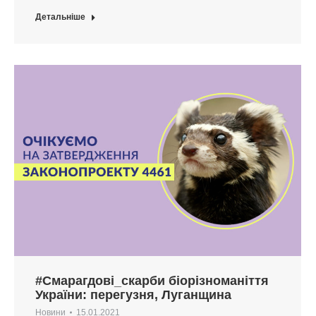
Детальніше
#Смарагдові_скарби біорізноманіття
України: перегузня, Луганщина
Новини
15.01.2021