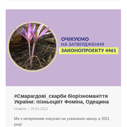
#Смарагдові_скарби біорізноманіття
України: пізньоцвіт Фоміна, Одещина
Новини
20.01.2021
Ми з нетерпінням очікуємо на ухвалення закону в 2021
році!