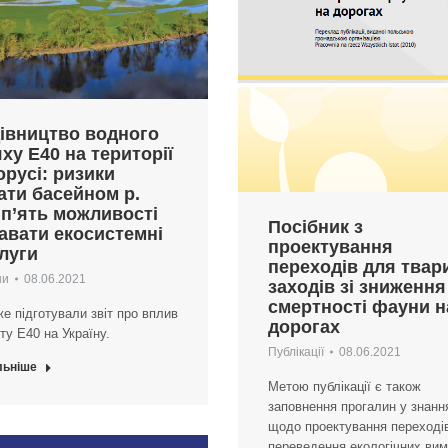
івництво водного
ху Е40 на території
орусі: ризики
ати басейном р.
п’ять можливості
Посібник з
авати екосистемні
проектування
луги
переходів для твари
ни
08.06.2021
заходів зі зниження
смертності фауни н
е підготували звіт про вплив
дорогах
ту Е40 на Україну.
Публікації
08.06.2021
льніше
Метою публікації є також
заповнення прогалин у знанн
щодо проектування переходів
переведення екологічних вим