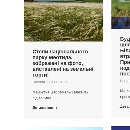
Буд
шля
Біл
Степи національного
втр
парку Меотида,
При
зображені на фото,
над
виставлені на земельні
пос
торги!
Нови
Новини
01.06.2021
Ми вж
Майбутнє цих земель залежить
проек
від громад.
Дета
Детальніше