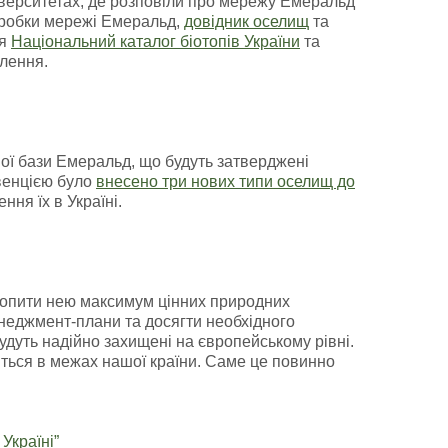
ніверситетах, де розповіли про мережу Емеральд
робки мережі Емеральд,
довідник оселищ
та
ня
Національний каталог біотопів України
та
лення.
ої бази Емеральд, що будуть затверджені
нвенцією було
внесено три нових типи оселищ до
ня їх в Україні.
хопити нею максимум цінних природних
неджмент-плани та досягти необхідного
дуть надійно захищені на європейському рівні.
иться в межах нашої країни. Саме це повинно
Україні”