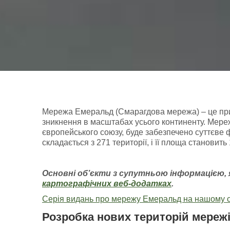
Мережа Емеральд (Смарагдова мережа) – це приро
зникнення в масштабах усього континенту. Мереж
європейського союзу, буде забезпечено суттєве 
складається з 271 території, і її площа становит
Основні об’єкти з супутньою інформацією
,
картографічних
веб-додатках
.
Серія видань про мережу Емеральд на нашому с
Розробка нових територій мереж