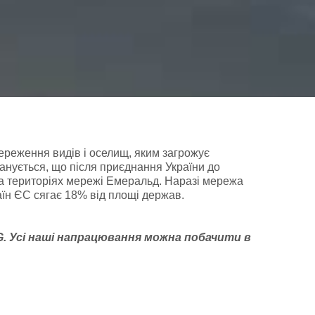
ереження видів і оселищ, яким загрожує
анується, що після приєднання України до
на територіях мережі Емеральд. Наразі мережа
раїн ЄС сягає 18% від площі держав.
G
. У
сі наші напрацювання можна побачити
в