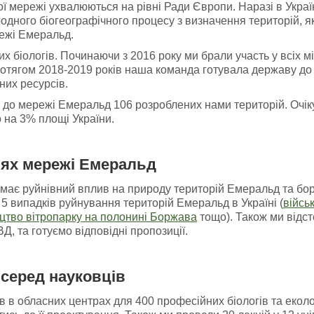
 мережі ухвалюються на рівні Ради Європи. Наразі в Украї
одного біогеографічного процесу з визначення територій, я
ежі Емеральд.
х біологів. Починаючи з 2016 року ми брали участь у всіх м
ротягом 2018-2019 років наша команда готувала державу до 
них ресурсів.
я до мережі Емеральд 106 розроблених нами територій. Очік
 на 3% площі України.
іях мережі Емеральд
має руйнівний вплив на природу територій Емеральд та боре
5 випадків руйнування територій Емеральд в Україні (
війсь
цтво вітропарку на полонині Боржава
тощо). Також ми відст
, та готуємо відповідні пропозиції.
серед науковців
 в обласних центрах для 400 професійних біологів та еколог