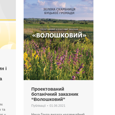
н і
а
Проектований
ботанічний заказник
“Волошковий”
ях
Публікації
01.06.2021
 та
ог у
Наша Група видала надзвичайний