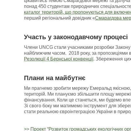
цікавитись темою Смарагдової мережі та долучат
понад 450 студентам природничих спеціальносте
каталог територій, що пропонуються для включе
перший регіональний довідник «
Смарагдова мер
Участь у законодавчому процесі
Члени UNCG стали учасниками розробки Закону У
найближчим часом. 2018 року, за пропозиціями в
Резолюції 4 Бернської конвенції
. Збереження цих
Плани на майбутнє
Ми прагнемо зробити мережу Емеральд якісною,
територій. Ми плануємо збільшити площу мережі
фінансування. Коли це станеться, ми будемо впе
Зі свого боку ми матимемо інструмент для збере
стати реальною євроінтеграцією України в приро
>> Проект “Розвиток громадських екологічних орг