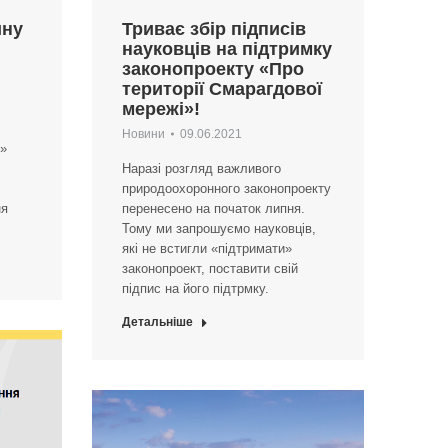
ину
Триває збір підписів
науковців на підтримку
законопроекту «Про
території Смарагдової
мережі»!
Новини
09.06.2021
і»
Наразі розгляд важливого
природоохоронного законопроекту
ня
перенесено на початок липня.
Тому ми запрошуємо науковців,
які не встигли «підтримати»
законопроект, поставити свій
підпис на його підтрмку.
Детальніше