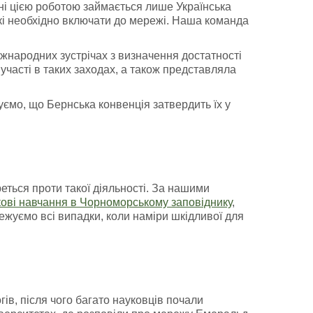
ні цією роботою займається лише Українська
кі необхідно включати до мережі. Наша команда
іжнародних зустрічах з визначення достатності
участі в таких заходах, а також представляла
уємо, що Бернська конвенція затвердить їх у
ться проти такої діяльності. За нашими
кові навчання в Чорноморському заповіднику
,
ежуємо всі випадки, коли наміри шкідливої для
ів, після чого багато науковців почали