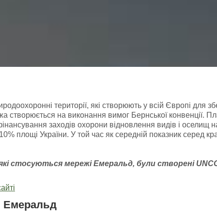
доохоронні території, які створюють у всій Європі для зб
а створюється на виконання вимог Бернської конвенції. Пл
фінансування заходів охорони відновлення видів і оселищ 
ь 10% площі України. У той час як середній показник серед к
 які стосуються мережі Емераль
д, були створені
UNC
айті
і Емеральд