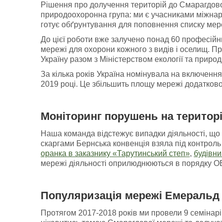
Рішення про долучення територій до Смарагдової
природоохоронна група: ми є учасниками міжнар
готує обґрунтування для поповнення списку мер
До цієї роботи вже залучено понад 60 професійни
мережі для охорони кожного з видів і оселищ. П
Україну разом з Міністерством екології та природ
За кілька років Україна номінувала на включенн
2019 році. Це збільшить площу мережі додатково
Моніторинг порушень
на
територ
Наша команда відстежує випадки діяльності, що 
скаргами Бернська конвенція взяла під контроль 
оранка в заказнику «Тарутинський степ»
,
будівни
мережі діяльності оприлюднюються в порядку ОВД
Популяризація мережі Емеральд 
Протягом 2017-2018 років ми провели 9 семінарів