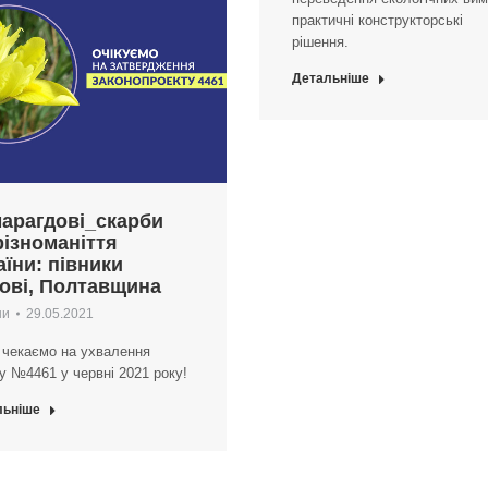
практичні конструкторські
рішення.
Детальніше
арагдові_скарби
різноманіття
аїни: півники
ові, Полтавщина
ни
29.05.2021
 чекаємо на ухвалення
у №4461 у червні 2021 року!
льніше