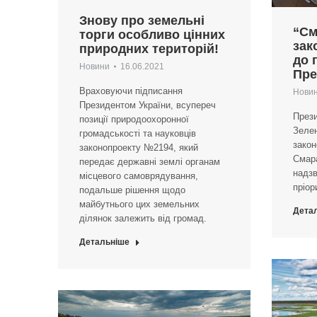
Знову про земельні
“См
торги особливо цінних
зак
природних територій!
до 
Новини
16.06.2021
Пре
Враховуючи підписання
Нови
Президентом України, всупереч
През
позиції природоохоронної
Зелен
громадськості та науковців
закон
законопроекту №2194, який
Смара
передає державні землі органам
надз
місцевого самоврядування,
пріор
подальше рішення щодо
майбутнього цих земельних
Дета
ділянок залежить від громад.
Детальніше