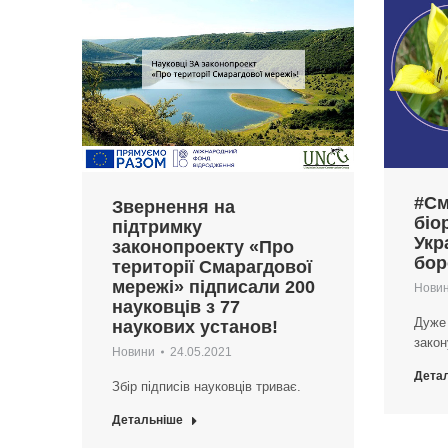
#См
Звернення на
біо
підтримку
Укр
законопроекту «Про
бор
території Смарагдової
мережі» підписали 200
Нови
науковців з 77
Дуже
наукових установ!
закон
Новини
24.05.2021
Дета
Збір підписів науковців триває.
Детальніше