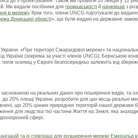
ись до її проектування. Також ми провели 20 лекцій у 12 у
й. Ми видали посібники для
громадськості
й
науковців
з роз
ння в мережу
. Крім того, члени UNCG підготували до видан
ежа Донецької області
», що були видані на державне замов
країни «Про території Смарагдової мережі» та національн
ід України (зокрема за участі членів UNCG), Бернською ко
 типів оселищ у Європі безпосередньо залежить від збережен
 заснованою на реальних даних про поширення видів, та о
 до 20% площі України, розробити для цих місць реальні ме
внені, що 20% цінних природних територій нашої держави бу
ження для людства тієї частини Життя на Землі, яка знаход
доохоронній сфері.
анізацій та їх співпраці для розширення мережі Емеральд в 