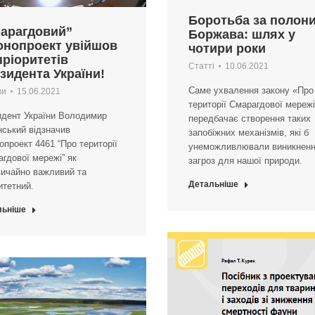
Боротьба за полон
арагдовий”
Боржава: шлях у
онопроект увійшов
чотири роки
пріоритетів
Статті
10.06.2021
зидента України!
Саме ухвалення закону «Про
ни
15.06.2021
території Смарагдової мереж
идент України Володимир
передбачає створення таких
ський відзначив
запобіжних механізмів, які б
опроект 4461 “Про території
унеможливлювали виникнен
гдової мережі” як
загроз для нашої природи.
вичайно важливий та
Детальніше
итетний.
льніше