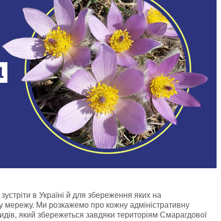
зустріти в Україні й для збереження яких на
у мережу. Ми розкажемо про кожну адміністративну
идів, який збережеться завдяки територіям Смарагдової