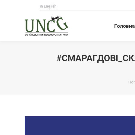
in English
Головна
Головна
#СМАРАГДОВІ_СКА
Ви 
Ho