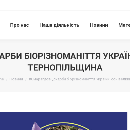
Про нас
Наша діяльність
Новини
Матері
Про нас
Наша діяльність
Новини
Мате
РБИ БІОРІЗНОМАНІТТЯ УКРАЇ
ТЕРНОПІЛЬЩИНА
тут:
me
Новини
#Смарагдові_скарби біорізноманіття України: сон велки