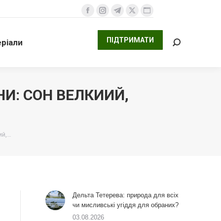
ПІДТРИМАТИ
али
Facebook
Instagram
Telegram
X
Website
Search:
сторінка
сторінка
сторінка
сторінка
сторінка
ПІДТРИМАТИ
ріали
відкривається
відкривається
відкривається
відкривається
відкривається
Search:
у
у
у
у
у
новому
новому
новому
новому
новому
вікні
вікні
вікні
вікні
вікні
НИ: СОН ВЕЛКИИЙ,
ий,…
Дельта Тетерева: природа для всіх
чи мисливські угіддя для обраних?
03.08.2026