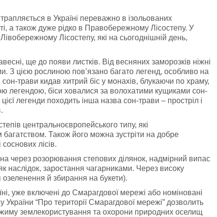
 трапляється в Україні переважно в ізольованих
ті, а також дуже рідко в Правобережному Лісостепу. У
 Лівобережному Лісостепу, які на сьогоднішній день,
авесні, ще до появи листків. Від весняних заморозків ніжні
и. З цією рослиною пов’язано багато легенд, особливо на
и сон-трави кидав хитрий біс у монахів, блукаючи по храму,
ою легендою, біси ховалися за волохатими кущиками сон-
 цієї легенди походить інша назва сон-трави – простріл і
.
тепів центральноєвропейського типу, які
багатством. Також його можна зустріти на добре
 соснових лісів.
ена через розорювання степових ділянок, надмірний випас
як наслідок, заростання чагарниками. Через високу
 озеленення й збирання на букети).
аїні, уже включені до Смарагдової мережі або номіновані
у України “Про території Смарагдової мережі” дозволить
режиму землекористування та охорони природних оселищ