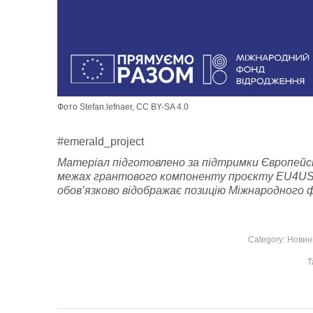
Фото Stefan.lefnaer, CC BY-SA 4.0
#emerald_project
Матеріал підготовлено за підтримки Європейс
межах грантового компоненту проєкту EU4USoci
обов’язково відображає позицію Міжнародного
Category:
Новин
T