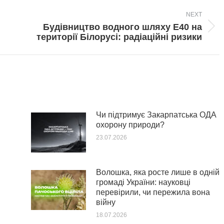
NEXT
Будівництво водного шляху Е40 на
Next
території Білорусі: радіаційні ризики
post:
Чи підтримує Закарпатська ОДА
охорону природи?
23.07.2026
Волошка, яка росте лише в одній
громаді України: науковці
перевірили, чи пережила вона
війну
18.07.2026