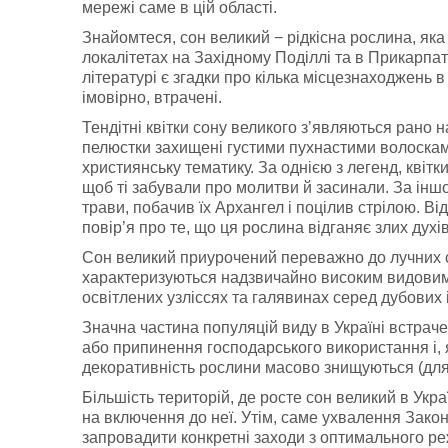
мережі саме в цій області.
Знайомтеся, сон великий − рідкісна рослина, яка
локалітетах на Західному Поділлі та в Прикарпат
літературі є згадки про кілька місцезнаходжень в
імовірно, втрачені.
Тендітні квітки сону великого з’являються рано н
пелюстки захищені густими пухнастими волоскам
християнську тематику. За однією з легенд, квітк
щоб ті забували про молитви й засинали. За інш
трави, побачив їх Архангел і поцілив стрілою. Від
повір’я про те, що ця рослина відганяє злих духів
Сон великий приурочений переважно до лучних с
характеризуються надзвичайно високим видовим 
освітлених узліссях та галявинах серед дубових і
Значна частина популяцій виду в Україні встрач
або припинення господарського використання і, 
декоративність рослини масово знищуються (для
Більшість територій, де росте сон великий в Укр
на включення до неї. Утім, саме ухвалення Закон
запровадити конкретні заходи з оптимального 