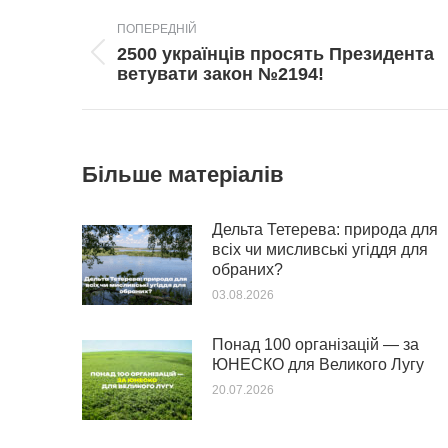
Post
ПОПЕРЕДНІЙ
navigation
2500 українців просять Президента
Попередній
ветувати закон №2194!
пост:
Більше матеріалів
Дельта Тетерева: природа для
всіх чи мисливські угіддя для
обраних?
03.08.2026
Понад 100 організацій — за
ЮНЕСКО для Великого Лугу
20.07.2026