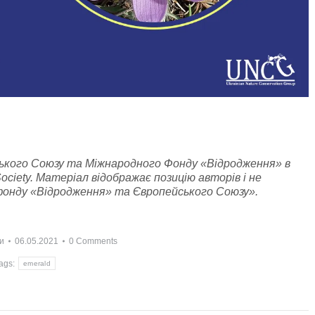
ького Союзу та Міжнародного Фонду «Відродження» в
ety. Матеріал відображає позицію авторів і не
 фонду «Відродження» та Європейського Союзу».
и
06.05.2021
0 Comments
ags:
emerald