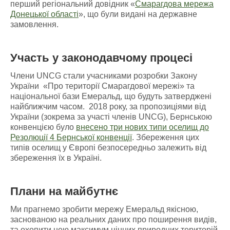
перший регіональний довідник «
Смарагдова мережа
Донецької області
», що були видані на державне
замовлення.
Участь у законодавчому процесі
Члени UNCG стали учасниками розробки Закону
України «Про території Смарагдової мережі» та
національної бази Емеральд, що будуть затверджені
найближчим часом. 2018 року, за пропозиціями від
України (зокрема за участі членів UNCG), Бернською
конвенцією було
внесено три нових типи оселищ до
Резолюції 4 Бернської конвенції
. Збереження цих
типів оселищ у Європі безпосередньо залежить від
збереження їх в Україні.
Плани на майбутнє
Ми прагнемо зробити мережу Емеральд якісною,
заснованою на реальних даних про поширення видів,
та охопити нею максимум цінних природних територій.