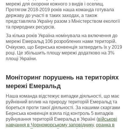
мережі для охорони кожного з видів і оселищ.
Протягом 2018-2019 років наша команда готувала
державу до участі в таких заходах, а також
представляла Україну разом з Міністерством екології
та природних ресурсів.
За кілька років Україна номінувала на включення до
мережі Емеральд 106 розроблених нами територій.
Очікуємо, що Бернська конвенція затвердить їх у 2019
році. Це збільшить площу мережі додатково на 3%
площі України.
Моніторинг порушень
на
територіях
мережі Емеральд
Наша команда відстежує випадки діяльності, що має
руйнівний вплив на природу територій Емеральд та
бореться проти такої діяльності. За нашими скаргами
Бернська конвенція взяла під контроль 5 випадків
руйнування територій Емеральд в Україні (
військові
навчання в Чорноморському заповіднику
,
оранка в