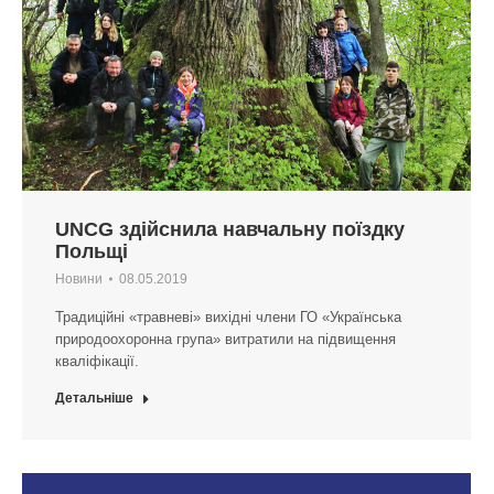
UNCG здійснила навчальну поїздку
Польщі
Новини
08.05.2019
Традиційні «травневі» вихідні члени ГО «Українська
природоохоронна група» витратили на підвищення
кваліфікації.
Детальніше