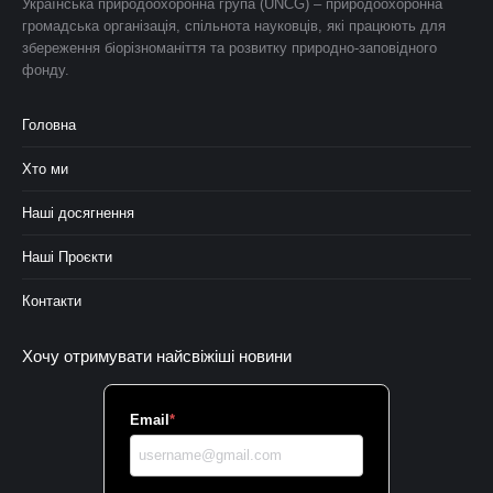
Українська природоохоронна група (UNCG) – природоохоронна
громадська організація, спільнота науковців, які працюють для
збереження біорізноманіття та розвитку природно-заповідного
фонду.
Головна
Хто ми
Наші досягнення
Наші Проєкти
Контакти
Хочу отримувати найсвіжіші новини
Email
*