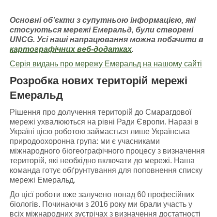
Основні об’єкти з супутньою інформацією
, які
стосуються мережі Емераль
д, були створені
UNCG
. У
сі наші напрацювання можна побачити
в
картографічних
веб-додатках
.
Серія видань про мережу Емеральд на нашому сайті
Розробка нових територій мережі
Емеральд
Рішення про долучення територій до Смарагдової
мережі ухвалюються на рівні Ради Європи. Наразі в
Україні цією роботою займається лише Українська
природоохоронна група: ми є учасниками
міжнародного біогеографічного процесу з визначення
територій, які необхідно включати до мережі. Наша
команда готує обґрунтування для поповнення списку
мережі Емеральд.
До цієї роботи вже залучено понад 60 професійних
біологів. Починаючи з 2016 року ми брали участь у
всіх міжнародних зустрічах з визначення достатності