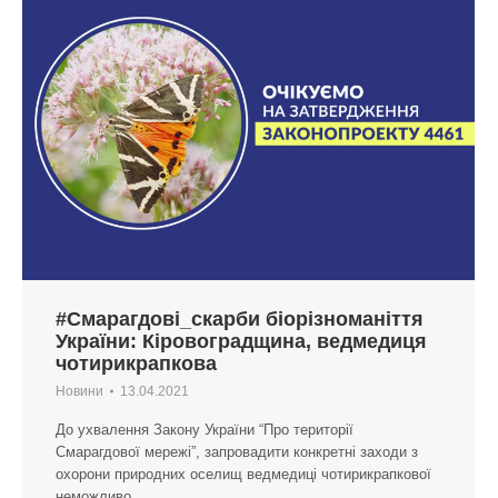
#Смарагдові_скарби біорізноманіття
України: Кіровоградщина, ведмедиця
чотирикрапкова
Новини
13.04.2021
До ухвалення Закону України “Про території
Смарагдової мережі”, запровадити конкретні заходи з
охорони природних оселищ ведмедиці чотирикрапкової
неможливо.