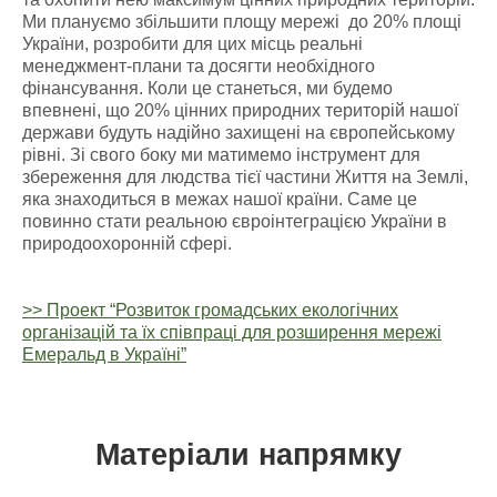
Ми плануємо збільшити площу мережі до 20% площі
України, розробити для цих місць реальні
менеджмент-плани та досягти необхідного
фінансування. Коли це станеться, ми будемо
впевнені, що 20% цінних природних територій нашої
держави будуть надійно захищені на європейському
рівні. Зі свого боку ми матимемо інструмент для
збереження для людства тієї частини Життя на Землі,
яка знаходиться в межах нашої країни. Саме це
повинно стати реальною євроінтеграцією України в
природоохоронній сфері.
>> Проект “Розвиток громадських екологічних
організацій та їх співпраці для розширення мережі
Емеральд в Україні”
Матеріали напрямку