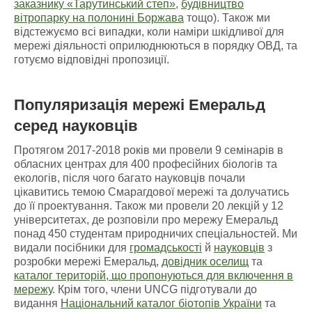
заказнику «Тарутинський степ»
,
будівництво
вітропарку на полонині Боржава
тощо). Також ми
відстежуємо всі випадки, коли наміри шкідливої для
мережі діяльності оприлюднюються в порядку ОВД, та
готуємо відповідні пропозиції.
Популяризація мережі Емеральд
серед науковців
Протягом 2017-2018 років ми провели 9 семінарів в
обласних центрах для 400 професійних біологів та
екологів, після чого багато науковців почали
цікавитись темою Смарагдової мережі та долучатись
до її проектування. Також ми провели 20 лекцій у 12
університетах, де розповіли про мережу Емеральд
понад 450 студентам природничих спеціальностей. Ми
видали посібники для
громадськості
й
науковців
з
розробки мережі Емеральд,
довідник оселищ
та
каталог територій, що пропонуються для включення в
мережу
. Крім того, члени UNCG підготували до
видання
Національний каталог біотопів України
та