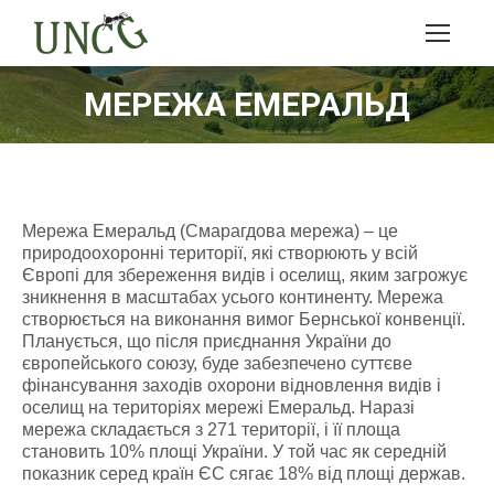
МЕРЕЖА ЕМЕРАЛЬД
Мережа Емеральд (Смарагдова мережа) – це
природоохоронні території, які створюють у всій
Європі для збереження видів і оселищ, яким загрожує
зникнення в масштабах усього континенту. Мережа
створюється на виконання вимог Бернської конвенції.
Планується, що після приєднання України до
європейського союзу, буде забезпечено суттєве
фінансування заходів охорони відновлення видів і
оселищ на територіях мережі Емеральд. Наразі
мережа складається з 271 території, і її площа
становить 10% площі України. У той час як середній
показник серед країн ЄС сягає 18% від площі держав.