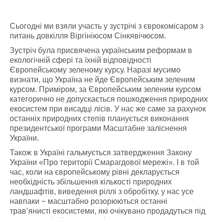
Сьогодні ми взяли участь у зустрічі з єврокомісаром з
питань довкілля Віргініюсом Сінкявічюсом.
Зустріч була присвячена українським реформам в
екологічній сфері та їхній відповідності
Європейському зеленому курсу. Наразі мусимо
визнати, що Україна не йде Європейським зеленим
курсом. Приміром, за Європейським зеленим курсом
категорично не допускається пошкодження природних
екосистем при висадці лісів. У нас же саме за рахунок
останніх природних степів планується виконання
президентської програми Масштабне заліснення
України.
Також в Україні гальмується затвердження Закону
України «Про території Смарагдової мережі». І в той
час, коли на європейському рівні декларується
необхідність збільшення кількості природних
ландшафтів, виведення ріллі з обробітку, у нас усе
навпаки − масштабно розорюються останні
трав’янисті екосистеми, які очікувано продадуться під