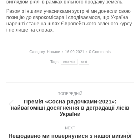
виглядом ріллі в рамках вільного продажу земель.
Разом з іншими учасниками зустрічі ми донесли свою
позицію до єврокомісара і сподіваємося, що Україна
нарешті стане на шлях Європейського зеленого курсу
і не лише на словах.
Category:
Новини
16.09.2021
0 Comments
Tags:
emerald
ned
Post
ПОПЕРЕДНІЙ
navigation
Премія «Сосна рядочками-2021»:
Попередній
найвагоміші досягнення в деградації лісів
пост:
України
NEXT
Нещодавно ми повернулися з нашої виїзної
Next