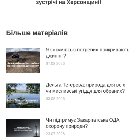
зустрічі на Херсонщині!
post:
Більше матеріалів
Як «кумівські потреби» прикривають
джипінг?
07.08.2026
Дельта Тетерева: природа для всіх
чи мисливські угіддя для обраних?
03.08.2026
Чи підтримує Закарпатська ОДА
охорону природи?
23.07.2026