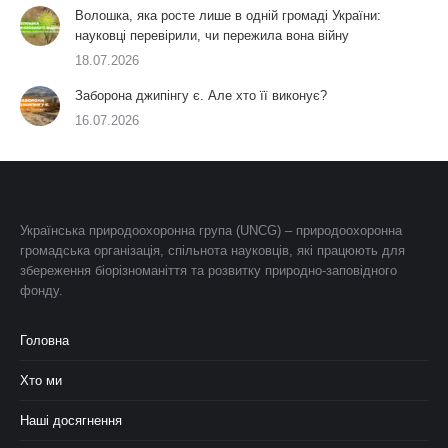
Волошка, яка росте лише в одній громаді України:
науковці перевірили, чи пережила вона війну
18.07.2026
Заборона джипінгу є. Але хто її виконує?
16.07.2026
Українська природоохоронна група (UNCG) – природоохоронна
громадська організація, спільнота науковців, які працюють для
збереження біорізноманіття та розвитку природно-заповідного
фонду.
Головна
Хто ми
Наші досягнення