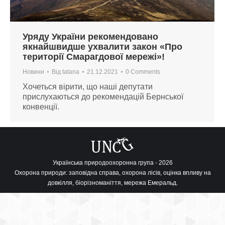
Уряду України рекомендовано
якнайшвидше ухвалити закон «Про
території Смарагдової мережі»!
Новини
Від
tatana
21.12.2021
0 Comments
Хочеться вірити, що наші депутати
прислухаються до рекомендацій Бернської
конвенції.
Українська природоохоронна група - 2026
Охорона природи: заповідна справа, охорона лісів, оцінка впливу на
довкілля, біорізноманіття, мережа Емеральд.